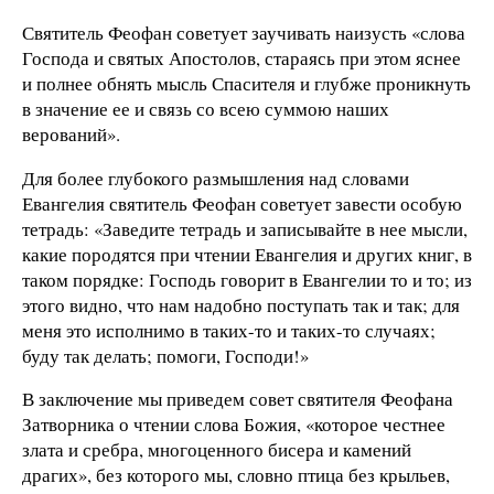
Святитель Феофан советует заучивать наизусть «слова
Господа и святых Апостолов, стараясь при этом яснее
и полнее обнять мысль Спасителя и глубже проникнуть
в значение ее и связь со всею суммою наших
верований».
Для более глубокого размышления над словами
Евангелия святитель Феофан советует завести особую
тетрадь: «Заведите тетрадь и записывайте в нее мысли,
какие породятся при чтении Евангелия и других книг, в
таком порядке: Господь говорит в Евангелии то и то; из
этого видно, что нам надобно поступать так и так; для
меня это исполнимо в таких-то и таких-то случаях;
буду так делать; помоги, Господи!»
В заключение мы приведем совет святителя Феофана
Затворника о чтении слова Божия, «которое честнее
злата и сребра, многоценного бисера и камений
драгих», без которого мы, словно птица без крыльев,