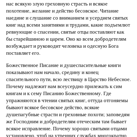
нас всякую злую греховную страсть и всякое
похотение, желание и действо бесовское. Читание
наедине и слушание со вниманием и усердием святых
книг над всеми занятиями и трудами, какие подъемлют
ревнующие о спасении, святые отцы поставляют как
бы старейшиною и царем. Оно ко всем добродетелям
возбуждает и руководит человека и одесную Бога
поставляет его.
Божественное Писание и душеспасительные книги
показывают нам начало, средину и конец
спасительного пути, всю лествицу в Царство Небесное.
Почему надлежит нам всеусердно прилежать к сим
книгам и к сему Писанию Божественному. Где
упражняются в чтении святых книг, оттуда отгоняемы
бывают всякое бесовское действо, всякие
душепагубные страсти и греховные похоти; заповедям
же Господним и добродетелям отеческим там бывает
всякое исправление. Почему хорошо святыми отцами
установлено, чтоб на утренних службах многократно