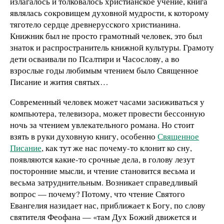
излагалось и толковалось христианское учение, книга
являлась сокровищем духовной мудрости, к которому
тяготело сердце древнерусского христианина.
Книжник был не просто грамотный человек, это был
знаток и распространитель книжной культуры. Грамоту
дети осваивали по Псалтири и Часослову, а во
взрослые годы любимым чтением было Священное
Писание и жития святых…
Современный человек может часами засиживаться у
компьютера, телевизора, может провести бессонную
ночь за чтением увлекательного романа. Но стоит
взять в руки духовную книгу, особенно
Священное
Писание
, как тут же нас почему-то клонит ко сну,
появляются какие-то срочные дела, в голову лезут
посторонние мысли, и чтение становится весьма и
весьма затруднительным. Возникает справедливый
вопрос — почему? Потому, что чтение Святого
Евангелия назидает нас, приближает к Богу, по слову
святителя Феофана — «там Дух Божий движется и