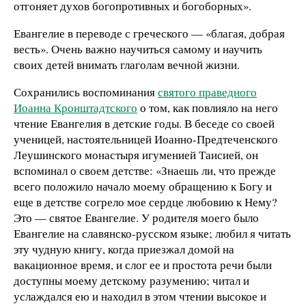
отгоняет духов богопротивных и богоборных».
Евангелие в переводе с греческого — «благая, добрая
весть». Очень важно научиться самому и научить
своих детей внимать глаголам вечной жизни.
Сохранились воспоминания
святого праведного
Иоанна Кронштадтского
о том, как повлияло на него
чтение Евангелия в детские годы. В беседе со своей
ученицей, настоятельницей Иоанно-Предтеченского
Леушинского монастыря игуменией Таисией, он
вспоминал о своем детстве: «Знаешь ли, что прежде
всего положило начало моему обращению к Богу и
еще в детстве согрело мое сердце любовию к Нему?
Это — святое Евангелие. У родителя моего было
Евангелие на славянско-русском языке; любил я читать
эту чудную книгу, когда приезжал домой на
вакационное время, и слог ее и простота речи были
доступны моему детскому разумению; читал и
услаждался ею и находил в этом чтении высокое и