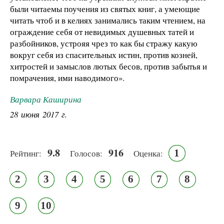
были читаемы поучения из святых книг, а умеющие
читать чтоб и в келиях занимались таким чтением, на
ограждение себя от невидимых душевных татей и
разбойников, устрояя чрез то как бы стражу какую
вокруг себя из спасительных истин, против козней,
хитростей и замыслов лютых бесов, против забытья и
помрачения, ими наводимого».
Варвара Каширина
28 июня 2017 г.
9.8
916
1
Рейтинг:
Голосов:
Оценка:
2
3
4
5
6
7
8
9
10