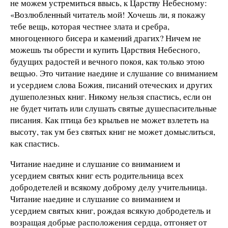
не можем устремиться ввысь, к Царству Небесному:
«Возлюбленный читатель мой! Хочешь ли, я покажу
тебе вещь, которая честнее злата и сребра,
многоценного бисера и камений драгих? Ничем не
можешь ты обрести и купить Царствия Небесного,
будущих радостей и вечного покоя, как только этою
вещью. Это читание наедине и слушание со вниманием
и усердием слова Божия, писаний отеческих и других
душеполезных книг. Никому нельзя спастись, если он
не будет читать или слушать святые душеспасительные
писания. Как птица без крыльев не может взлететь на
высоту, так ум без святых книг не может домыслиться,
как спастись.
Читание наедине и слушание со вниманием и
усердием святых книг есть родительница всех
добродетелей и всякому доброму делу учительница.
Читание наедине и слушание со вниманием и
усердием святых книг, рождая всякую добродетель и
возращая добрые расположения сердца, отгоняет от