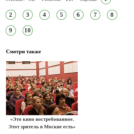
2
3
4
5
6
7
8
9
10
Смотри также
«Это кино востребованное.
Этот зритель в Москве есть»