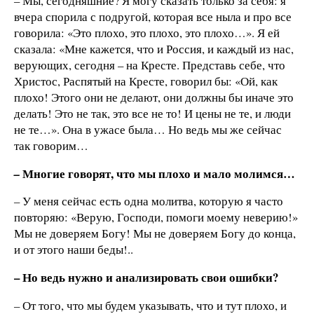
–
Мы, сегодняшние? Я могу сказать только за себя: я
вчера спорила с подругой, которая все ныла и про все
говорила: «Это плохо, это плохо, это плохо…». Я ей
сказала: «Мне кажется, что и Россия, и каждый из нас,
верующих, сегодня – на Кресте. Представь себе, что
Христос, Распятый на Кресте, говорил бы: «Ой, как
плохо! Этого они не делают, они должны бы иначе это
делать! Это не так, это все не то! И цены не те, и люди
не те…». Она в ужасе была… Но ведь мы же сейчас
так говорим…
Многие говорят, что мы плохо и мало молимся…
–
–
У меня сейчас есть одна молитва, которую я часто
повторяю: «Верую, Господи, помоги моему неверию!»
Мы не доверяем Богу! Мы не доверяем Богу до конца,
и от этого наши беды!..
–
Но ведь нужно и анализировать свои ошибки?
–
От того, что мы будем указывать, что и тут плохо, и