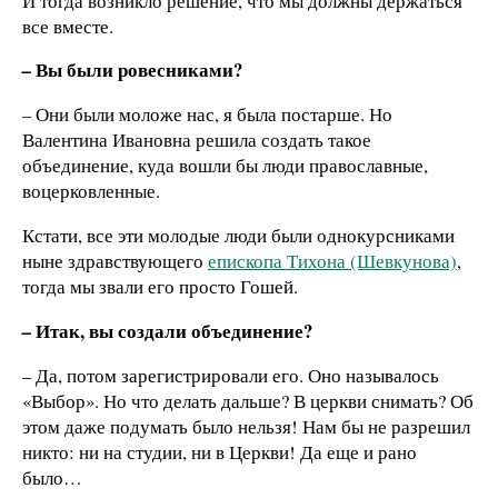
И тогда возникло решение, что мы должны держаться
все вместе.
Вы были ровесниками?
–
–
Они были моложе нас, я была постарше. Но
Валентина Ивановна решила создать такое
объединение, куда вошли бы люди православные,
воцерковленные.
Кстати, все эти молодые люди были однокурсниками
ныне здравствующего
епископа Тихона (Шевкунова)
,
тогда мы звали его просто Гошей.
Итак, вы создали объединение?
–
– Да, потом зарегистрировали его. Оно называлось
«Выбор». Но что делать дальше? В церкви снимать? Об
этом даже подумать было нельзя! Нам бы не разрешил
никто: ни на студии, ни в Церкви! Да еще и рано
было…