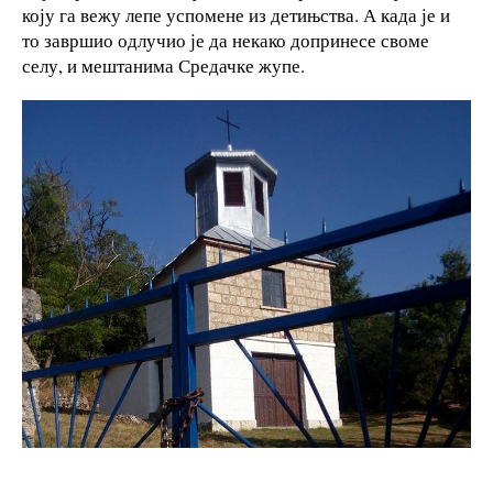
коју га вежу лепе успомене из детињства. А када је и
то завршио одлучио је да некако допринесе своме
селу, и мештанима Средачке жупе.