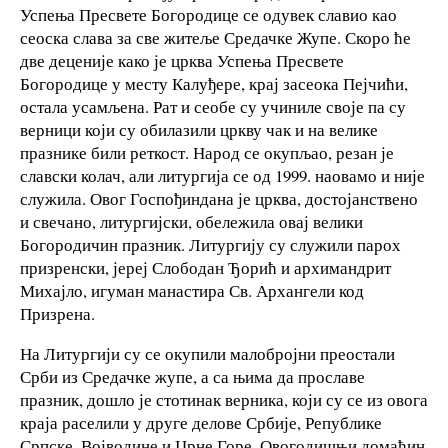
Успења Пресвете Богородице се одувек славио као
сеоска слава за све житеље Средачке Жупе. Скоро ће
две деценије како је црква Успења Пресвете
Богородице у месту Калуђере, крај засеока Пејчићи,
остала усамљена. Рат и сеобе су учиниле своје па су
верници који су обилазили цркву чак и на велике
празнике били реткост. Народ се окупљао, резан је
славски колач, али литургија се од 1999. наовамо и није
служила. Овог Госпођиндана је црква, достојанствено
и свечано, литургијски, обележила овај велики
Богородичин празник. Литургију су служили парох
призренски, јереј Слободан Ђорић и архимандрит
Михајло, игуман манастира Св. Архангели код
Призрена.
На Литургији су се окупили малобројни преостали
Срби из Средачке жупе, а са њима да прославе
празник, дошло је стотинак верника, који су се из овога
краја раселили у друге делове Србије, Републике
Српске, Војводине и Црне Горе. Овогодишњи домаћин