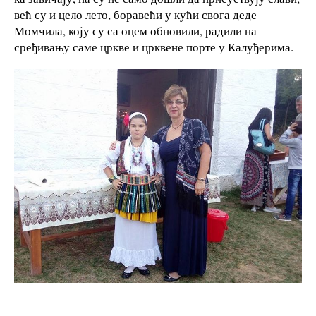
већ су и цело лето, боравећи у кући свога деде
Момчила, коју су са оцем обновили, радили на
сређивању саме цркве и црквене порте у Калуђерима.