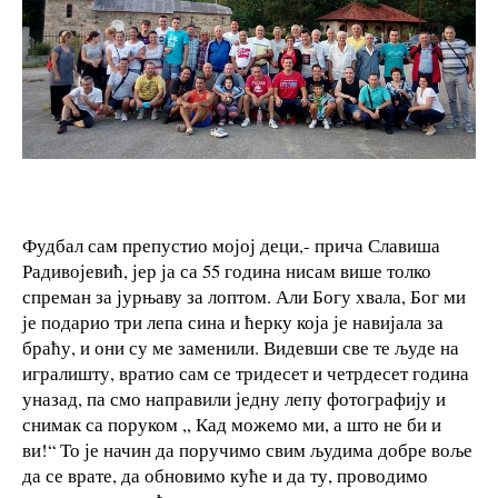
Фудбал сам препустио мојој деци,- прича Славиша
Радивојевић, јер ја са 55 година нисам више толко
спреман за јурњаву за лоптом. Али Богу хвала, Бог ми
је подарио три лепа сина и ћерку која је навијала за
браћу, и они су ме заменили. Видевши све те људе на
игралишту, вратио сам се тридесет и четрдесет година
уназад, па смо направили једну лепу фотографију и
снимак са поруком ,, Кад можемо ми, а што не би и
ви!“ То је начин да поручимо свим људима добре воље
да се врате, да обновимо куће и да ту, проводимо