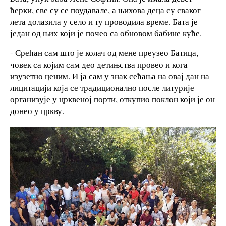
ћерки, све су се поудавале, а њихова деца су сваког
лета долазила у село и ту проводила време. Бата је
један од њих који је почео са обновом бабине куће.
- Срећан сам што је колач од мене преузео Батица,
човек са којим сам део детињства провео и кога
изузетно ценим. И ја сам у знак сећања на овај дан на
лицитацији која се традиционално после литурије
организује у црквеној порти, откупио поклон који је он
донео у цркву.