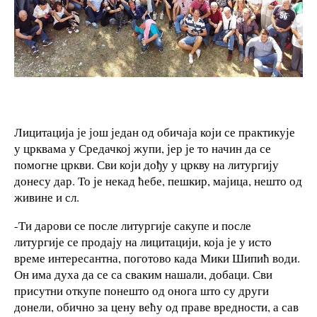
Лицитација је још један од обичаја који се практикује
у црквама у Средачкој жупи, јер је то начин да се
помогне цркви. Сви који дођу у цркву на литургију
донесу дар. То је некад ћебе, пешкир, мајица, нешто од
живине и сл.
-Ти дарови се после литургије сакупе и после
литургије се продају на лицитацији, која је у исто
време интересантна, поготово када Мики Шипић води.
Он има духа да се са сваким нашали, добаци. Сви
присутни откупе понешто од онога што су други
донели, обично за цену већу од праве вредности, а сав