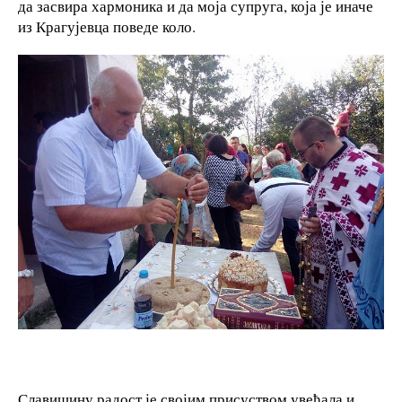
да засвира хармоника и да моја супруга, која је иначе
из Крагујевца поведе коло.
Славишину радост је својим присуством увећала и