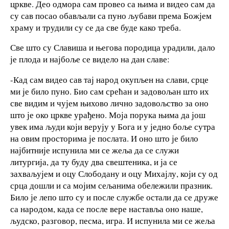
цркве. Део одмора сам провео са њима и видео сам да
су сав посао обављали са пуно љубави према Божјем
храму и трудили су се да све буде како треба.
Све што су Славиша и његова породица урадили, дало
је плода и најбоље се видело на дан славе:
-Кад сам видео сав тај народ окупљен на слави, срце
ми је било пуно. Био сам срећан и задовољан што их
све видим и чујем њихово лично задовољство за оно
што је око цркве урађено. Моја порука њима да још
увек има људи који верују у Бога и у једно боље сутра
на овим просторима је послата. И оно што је било
најбитније испунила ми се жеља да се служи
литургија, да ту буду два свештеника, и ја се
захваљујем и оцу Слободану и оцу Михајлу, који су од
срца дошли и са мојим сељанима обележили празник.
Било је лепо што су и после службе остали да се друже
са народом, када се после вере наставља оно наше,
људско, разговор, песма, игра. И испунила ми се жеља