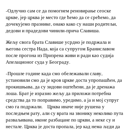
-Одлучио сам се да помогнем реновирање сеоске
цркве, јер црква је место где ћемо да се срећемо, да
дочекујемо празнике, онако како су наши родитељи,
дедови и прадедови чинили-прича Славиша.
Жељу свога брата Славише усрдно је подржала и
његова сестра Нада, која са супругом Браниславом
после прогона из Призрена живи и ради као судија
Апелационог суда у Београду.
-Прошле године када смо обележавали славу,
установили смо да је кров цркве доста упропашћен, да
прокишњава, да су зидови оштећени, да је дренажа
лоша. Брат је изразио жељу да приложи потребна
средства да то поправимо, уредимо, а ја и мој супруг
смо га подржали. Црква иначе није рушена у
последњем рату, али су врата на звонику неколико пута
разваљивана, иконе разбацане по цркви, а неке су и
нестале. Црква је доста пропала, јер кад нема људи да