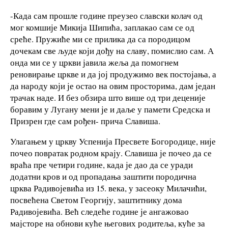
-Када сам прошле године преузео славски колач од
мог комшије Микија Шипића, заплакао сам се од
среће. Пружиће ми се прилика да са породицом
дочекам све људе који дођу на славу, помислио сам. А
онда ми се у цркви јавила жеља да помогнем
реновирање цркве и да јој продужимо век постојања, а
да народу који је остао на овим просторима, дам један
трачак наде. И без обзира што више од три деценије
боравим у Лугану мени је и даље у памети Средска и
Призрен где сам рођен- прича Славиша.
Улагањем у цркву Успенија Пресвете Богородице, није
почео повратак родном крају. Славиша је почео да се
враћа пре четири године, када је дао да се уради
додатни кров и од пропадања заштити породична
црква Радивојевића из 15. века, у засеоку Милачићи,
посвећена Светом Георгију, заштитнику дома
Радивојевића. Већ следеће године је ангажовао
мајсторе на обнови куће његових родитеља, куће за