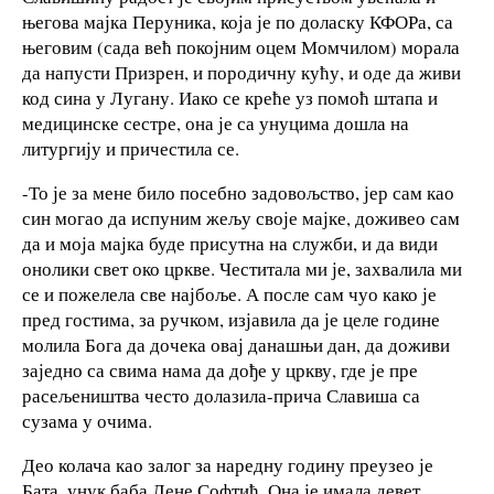
његова мајка Перуника, која је по доласку КФОРа, са
његовим (сада већ покојним оцем Момчилом) морала
да напусти Призрен, и породичну кућу, и оде да живи
код сина у Лугану. Иако се креће уз помоћ штапа и
медицинске сестре, она је са унуцима дошла на
литургију и причестила се.
-То је за мене било посебно задовољство, јер сам као
син могао да испуним жељу своје мајке, доживео сам
да и моја мајка буде присутна на служби, и да види
онолики свет око цркве. Честитала ми је, захвалила ми
се и пожелела све најбоље. А после сам чуо како је
пред гостима, за ручком, изјавила да је целе године
молила Бога да дочека овај данашњи дан, да доживи
заједно са свима нама да дође у цркву, где је пре
расељеништва често долазила-прича Славиша са
сузама у очима.
Део колача као залог за наредну годину преузео је
Бата, унук баба Лене Софтић. Она је имала девет