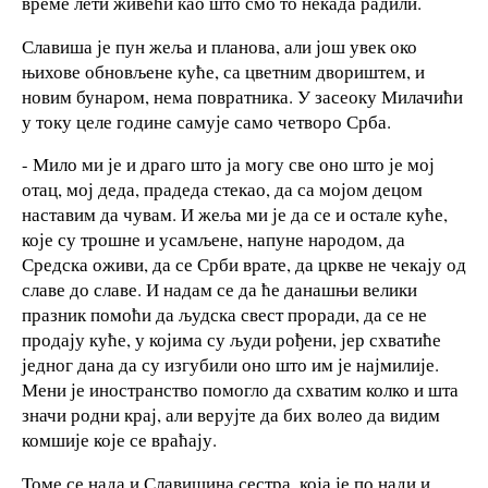
време лети живећи као што смо то некада радили.
Славиша је пун жеља и планова, али још увек око
њихове обновљене куће, са цветним двориштем, и
новим бунаром, нема повратника. У засеоку Милачићи
у току целе године самује само четворо Срба.
- Мило ми је и драго што ја могу све оно што је мој
отац, мој деда, прадеда стекао, да са мојом децом
наставим да чувам. И жеља ми је да се и остале куће,
које су трошне и усамљене, напуне народом, да
Средска оживи, да се Срби врате, да цркве не чекају од
славе до славе. И надам се да ће данашњи велики
празник помоћи да људска свест проради, да се не
продају куће, у којима су људи рођени, јер схватиће
једног дана да су изгубили оно што им је најмилије.
Мени је иностранство помогло да схватим колко и шта
значи родни крај, али верујте да бих волео да видим
комшије које се враћају.
Томе се нада и Славишина сестра, која је по нади и