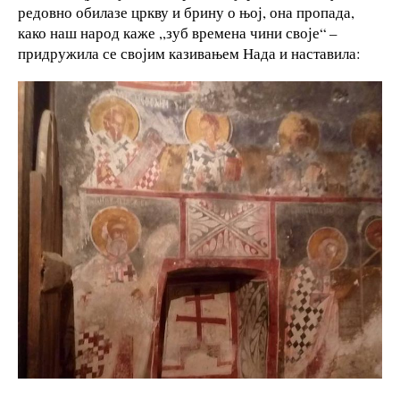
редовно обилазе цркву и брину о њој, она пропада,
како наш народ каже ,,зуб времена чини своје“ –
придружила се својим казивањем Нада и наставила: