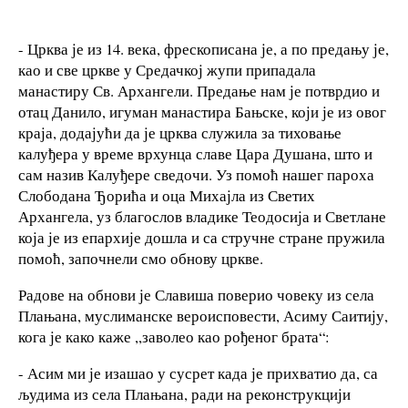
- Црква је из 14. века, фрескописана је, а по предању је,
као и све цркве у Средачкој жупи припадала
манастиру Св. Архангели. Предање нам је потврдио и
отац Данило, игуман манастира Бањске, који је из овог
краја, додајући да је црква служила за тиховање
калуђера у време врхунца славе Цара Душана, што и
сам назив Калуђере сведочи. Уз помоћ нашег пароха
Слободана Ђорића и оца Михајла из Светих
Архангела, уз благослов владике Теодосија и Светлане
која је из епархије дошла и са стручне стране пружила
помоћ, започнели смо обнову цркве.
Радове на обнови је Славиша поверио човеку из села
Плањана, муслиманске вероисповести, Асиму Саитију,
кога је како каже ,,заволео као рођеног брата“:
- Асим ми је изашао у сусрет када је прихватио да, са
људима из села Плањана, ради на реконструкцији