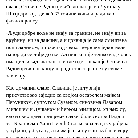
славе, Славише Радивојевић, дошао је из Лугана у
Швајцарској, где већ 33 године живи и ради као
физиотерапеут.
-Људи добре воље не знају за границе, не знају ни за
врућину, ни за даљину, а и црквица је сама смештена
под планином, и тражи од сваког верника један мали
напор да се дође до ње. Ал ништа није тешко кад човек
има циљ и кад зна зашто и где иде - рекао је Славиша
Радивојевић не кријући радост што је опет у своме
завичају.
Као домаћин славе, Славиша је литургији
присуствовао заједно са својом остарелом мајком
Перуником, супругом Сузаном, синовима Лазаром,
Милошем и Душаном и ћерком Милицом. Уз њих су,
као и свих дана припреме славе, били сестра Нада и
зет Бранислав Хаџи Перић.Сва његова деца су рођена
у туђини, у Лугану, али им је отац уткао љубав и веру
ка завичају, па су не само дошли да присуствују слави,