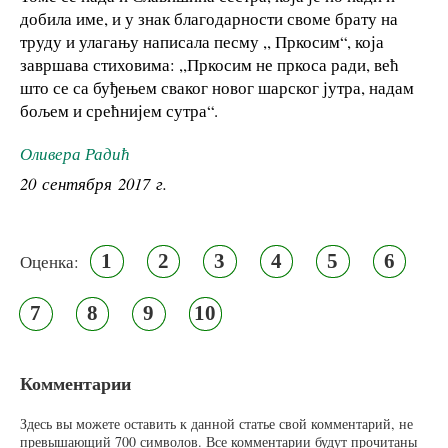
добила име, и у знак благодарности своме брату на
труду и улагању написала песму ,, Пркосим“, која
завршава стиховима: ,,Пркосим не пркоса ради, већ
што се са буђењем сваког новог шарског јутра, надам
бољем и срећнијем сутра“.
Оливера Радић
20 сентября 2017 г.
1
2
3
4
5
6
Оценка:
7
8
9
10
Комментарии
Здесь вы можете оставить к данной статье свой комментарий, не
превышающий 700 символов. Все комментарии будут прочитаны