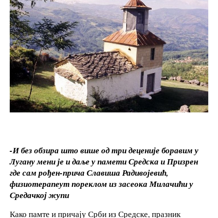
-И без обзира што више од три деценије боравим у
Лугану мени је и даље у памети Средска и Призрен
где сам рођен-прича Славиша Радивојевић,
физиотерапеут пореклом из засеока Милачићи у
Средачкој жупи
Како памте и причају Срби из Средске, празник