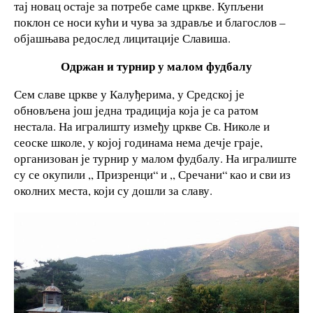
тај новац остаје за потребе саме цркве. Купљени
поклон се носи кући и чува за здравље и благослов –
објашњава редослед лицитације Славиша.
Одржан и турнир у малом фудбалу
Сем славе цркве у Калуђерима, у Средској је
обновљена још једна традиција која је са ратом
нестала. На игралишту између цркве Св. Николе и
сеоске школе, у којој годинама нема дечје граје,
организован је турнир у малом фудбалу. На игралиште
су се окупили ,, Призренци“ и ,, Сречани“ као и сви из
околних места, који су дошли за славу.