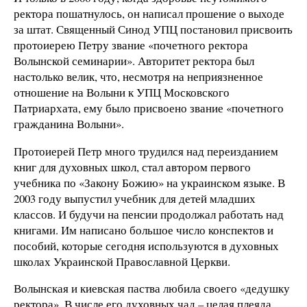
ректора пошатнулось, он написал прошение о выходе
за штат. Священный Синод УПЦ постановил присвоить
протоиерею Петру звание «почетного ректора
Волынской семинарии». Авторитет ректора был
настолько велик, что, несмотря на неприязненное
отношение на Волыни к УПЦ Московского
Патриархата, ему было присвоено звание «почетного
гражданина Волыни».
Протоиерей Петр много трудился над переизданием
книг для духовных школ, стал автором первого
учебника по «Закону Божию» на украинском языке. В
2003 году выпустил учебник для детей младших
классов. И будучи на пенсии продолжал работать над
книгами. Им написано большое число конспектов и
пособий, которые сегодня используются в духовных
школах Украинской Православной Церкви.
Волынская и киевская паства любила своего «дедушку
ректора». В числе его духовных чад – целая плеяда