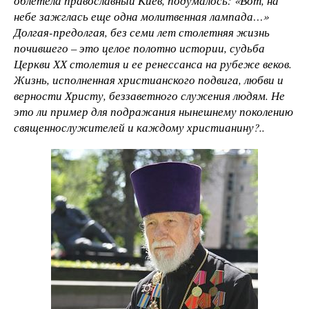
облетела православный Киев, подумалось: «Вот, на
небе зажглась еще одна молитвенная лампада…»
Долгая-предолгая, без семи лет столетняя жизнь
почившего – это целое полотно истории, судьба
Церкви ХХ столетия и ее ренессанса на рубеже веков.
Жизнь, исполненная христианского подвига, любви и
верности Христу, беззаветного служения людям. Не
это ли пример для подражания нынешнему поколению
священнослужителей и каждому христианину?..