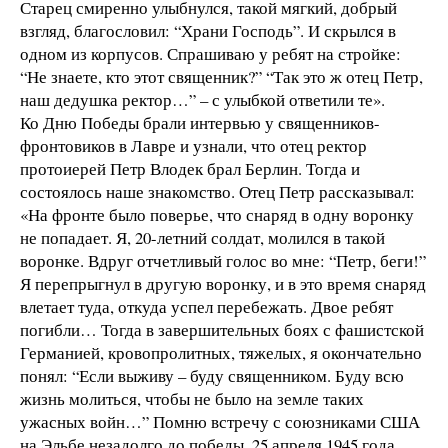
Старец смиренно улыбнулся, такой мягкий, добрый
взгляд, благословил: “Храни Господь”. И скрылся в
одном из корпусов. Спрашиваю у ребят на стройке:
“Не знаете, кто этот священник?” “Так это ж отец Петр,
наш дедушка ректор…” – с улыбкой ответили те».
Ко Дню Победы брали интервью у священников-
фронтовиков в Лавре и узнали, что отец ректор
протоиерей Петр Влодек брал Берлин. Тогда и
состоялось наше знакомство. Отец Петр рассказывал:
«На фронте было поверье, что снаряд в одну воронку
не попадает. Я, 20-летний солдат, молился в такой
воронке. Вдруг отчетливый голос во мне: “Петр, беги!”
Я перепрыгнул в другую воронку, и в это время снаряд
влетает туда, откуда успел перебежать. Двое ребят
погибли… Тогда в завершительных боях с фашистской
Германией, кровопролитных, тяжелых, я окончательно
понял: “Если выживу – буду священником. Буду всю
жизнь молиться, чтобы не было на земле таких
ужасных войн…” Помню встречу с союзниками США
на Эльбе незадолго до победы, 25 апреля 1945 года.