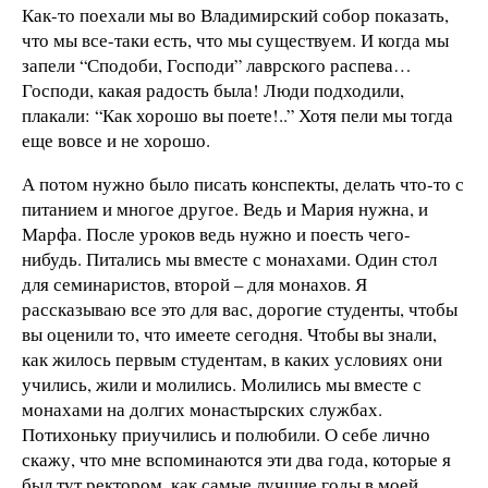
Как-то поехали мы во Владимирский собор показать,
что мы все-таки есть, что мы существуем. И когда мы
запели “Сподоби, Господи” лаврского распева…
Господи, какая радость была! Люди подходили,
плакали: “Как хорошо вы поете!..” Хотя пели мы тогда
еще вовсе и не хорошо.
А потом нужно было писать конспекты, делать что-то с
питанием и многое другое. Ведь и Мария нужна, и
Марфа. После уроков ведь нужно и поесть чего-
нибудь. Питались мы вместе с монахами. Один стол
для семинаристов, второй – для монахов. Я
рассказываю все это для вас, дорогие студенты, чтобы
вы оценили то, что имеете сегодня. Чтобы вы знали,
как жилось первым студентам, в каких условиях они
учились, жили и молились. Молились мы вместе с
монахами на долгих монастырских службах.
Потихоньку приучились и полюбили. О себе лично
скажу, что мне вспоминаются эти два года, которые я
был тут ректором, как самые лучшие годы в моей