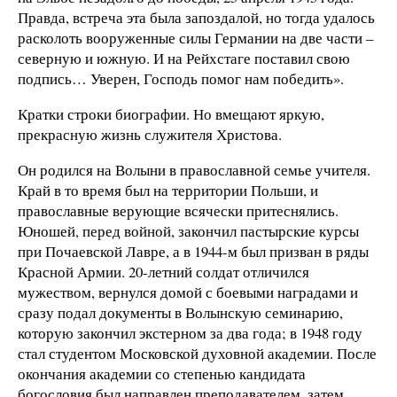
Правда, встреча эта была запоздалой, но тогда удалось
расколоть вооруженные силы Германии на две части –
северную и южную. И на Рейхстаге поставил свою
подпись… Уверен, Господь помог нам победить».
Кратки строки биографии. Но вмещают яркую,
прекрасную жизнь служителя Христова.
Он родился на Волыни в православной семье учителя.
Край в то время был на территории Польши, и
православные верующие всячески притеснялись.
Юношей, перед войной, закончил пастырские курсы
при Почаевской Лавре, а в 1944-м был призван в ряды
Красной Армии. 20-летний солдат отличился
мужеством, вернулся домой с боевыми наградами и
сразу подал документы в Волынскую семинарию,
которую закончил экстерном за два года; в 1948 году
стал студентом Московской духовной академии. После
окончания академии со степенью кандидата
богословия был направлен преподавателем, затем