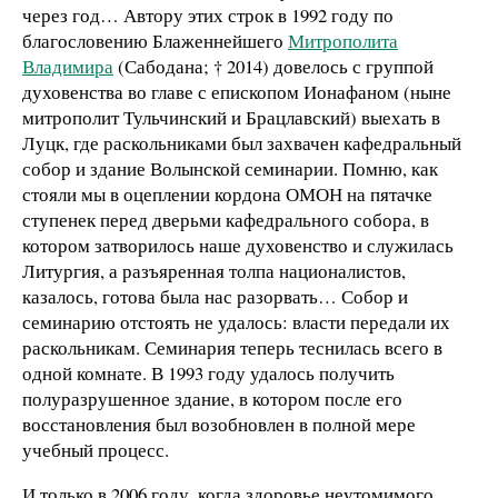
через год… Автору этих строк в 1992 году по
благословению Блаженнейшего
Митрополита
Владимира
(Сабодана; † 2014) довелось с группой
духовенства во главе с епископом Ионафаном (ныне
митрополит Тульчинский и Брацлавский) выехать в
Луцк, где раскольниками был захвачен кафедральный
собор и здание Волынской семинарии. Помню, как
стояли мы в оцеплении кордона ОМОН на пятачке
ступенек перед дверьми кафедрального собора, в
котором затворилось наше духовенство и служилась
Литургия, а разъяренная толпа националистов,
казалось, готова была нас разорвать… Собор и
семинарию отстоять не удалось: власти передали их
раскольникам. Семинария теперь теснилась всего в
одной комнате. В 1993 году удалось получить
полуразрушенное здание, в котором после его
восстановления был возобновлен в полной мере
учебный процесс.
И только в 2006 году, когда здоровье неутомимого