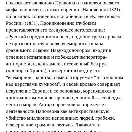
показывает эволюцию Пушкина от наполеоновского
мифа, например, в стихотворении «Наполеон» (1821),
до поздних сочинений, в особенности «Клеветникам
России» (1831). Проникновенно глубоким
представляется его следующее истолкование:
«Русский народ-христоносец, подобно трем отрокам,
не признает наглую волю всемирного тирана,
сравнимого с царем Навуходоносором, входит в
огненное испытание и побеждает императора-
антихриста; и, как камень, отсеченный без рук
(прообраз Христа), низвергает в бездну его
“всемирное” царство, символизируемое “тяготеющим
над царствами кумиром”, и своей кровью совершает
искупление Европы и ее основных, коренящихся в
христианском мировоззрении ценностей — свободы,
чести и мира». Автор справедливо определяет
деятельность Наполеона как антихристианскую —
убийство миллионов неповинных людей, грабежи,
осквернение храмов и святынь. Лживость и
неутолимая жажда власти завершают образ