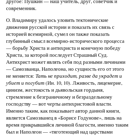
другое: Пушкин — наш учитель, друг, советчик и
современник.
О. Владимиру удалось уловить тектонические
движения русской истории и показать их связь с
историей всемирной, сумел он также показать
глубинный смысл всемирно-исторического процесса
— борьбу Христа и антихриста и конечную победу
Христа, за которой последует Страшный Суд.
Антихрист может являть себя под разными личинами
— Самозванца, Наполеона, но сущность его от этого
не меняется:
Тать не приходит, разве да украдет и
убиет и погубит
(Ин. 10, 10). Лживость, лицемерие,
цинизм, жестокость и дьявольская гордыня,
стремление к безграничному и безраздельному
господству — вот черты антихристовой власти.
Именно таким, как показывает автор данной книги,
является Самозванец в «Борисе Годунове», лишь на
время прикрывшийся личиной благости, именно таким
был и Наполеон — «тяготеющий над царствами