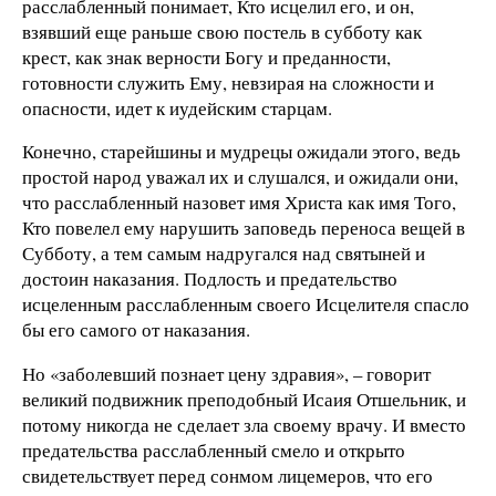
расслабленный понимает, Кто исцелил его, и он,
взявший еще раньше свою постель в субботу как
крест, как знак верности Богу и преданности,
готовности служить Ему, невзирая на сложности и
опасности, идет к иудейским старцам.
Конечно, старейшины и мудрецы ожидали этого, ведь
простой народ уважал их и слушался, и ожидали они,
что расслабленный назовет имя Христа как имя Того,
Кто повелел ему нарушить заповедь переноса вещей в
Субботу, а тем самым надругался над святыней и
достоин наказания. Подлость и предательство
исцеленным расслабленным своего Исцелителя спасло
бы его самого от наказания.
Но «заболевший познает цену здравия», – говорит
великий подвижник преподобный Исаия Отшельник, и
потому никогда не сделает зла своему врачу. И вместо
предательства расслабленный смело и открыто
свидетельствует перед сонмом лицемеров, что его