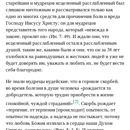
старейшин и мудрецов исцеленный расслабленный был
слишком ничтожным и рассматривался только как
одно из многих средств для причинения боли и вреда
Господу Иисусу Христу; он для мудрецов
представитель того народа, который «невежда в
законе, проклят он» (Ин. 7: 49). И ждали они, что
исцеленный расслабленный остался расслабленным
душой, таким же, какими были и они; что он за 38 лет
озлобился на равнодушных и жестоких людей и уже не
будет доверять им, уважать и любить их, не будет вести
себя благородно.
Не знали мудрецы иудейские, что в горниле скорбей,
во время болезни в душе человека «рождается та
добродетель, которую трудно приобрести в жизни
[2]
спокойной, чуждой страданий»
. Скорбь рождает
«терпение, от терпения [происходит] опытность, от
опытности надежда, а надежда не постыжает, потому
что любовь Божия излилась в сердца наши Духом
Святым, данным нам» (Рим. 5: 3–5). И человек,