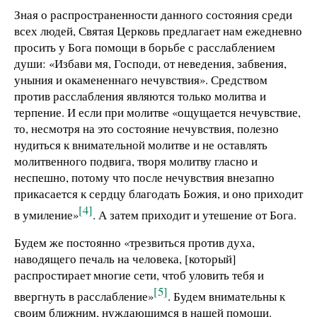
Зная о распространенности данного состояния среди
всех людей, Святая Церковь предлагает нам ежедневно
просить у Бога помощи в борьбе с расслаблением
души: «Избави мя, Господи, от неведения, забвения,
уныния и окамененнаго нечувствия». Средством
против расслабления являются только молитва и
терпение. И если при молитве «ощущается нечувствие,
то, несмотря на это состояние нечувствия, полезно
нудиться к внимательной молитве и не оставлять
молитвенного подвига, творя молитву гласно и
неспешно, потому что после нечувствия внезапно
прикасается к сердцу благодать Божия, и оно приходит
[4]
в умиление»
. А затем приходит и утешение от Бога.
Будем же постоянно «трезвиться против духа,
наводящего печаль на человека, [который]
распростирает многие сети, чтоб уловить тебя и
[5]
ввергнуть в расслабление»
. Будем внимательны к
своим ближним, нуждающимся в нашей помощи.