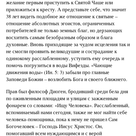
желание первым приступить к Святой Чаше или
приложиться к кресту. А представьте себе, что значит
38 лет видеть подобное же отношение к святыне –
отношение абсолютных эгоистов, ограниченных
потребителей не только земных благ, но дерзающих
восхитить самым безобразным образом и блага
духовные. Вновь приходящие за чудом исцеления так и
не смогли проявить великодушие и сострадание к
одинокому расслабленному, уступить ему очередь и
помочь погрузиться в воды Вифезды. «Чающие
движения воды» (Ин. 5: 3) забыли про главные
Заповеди Божии – возлюбить Бога и своего ближнего.
Прав был философ Диоген, бродивший среди бела дня
по оживленным площадям и улицам с зажженным
фонарем со словами: «Ищу Человека». Расслабленный,
вспоминаемый нами сегодня, также не мог найти себе
человека-помощника, пока к нему не пришел Сам
Богочеловек – Господь Иисус Христос. Он,
помогавший всем нуждающимся и с верой