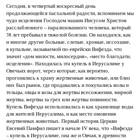
Сегодня, в четвертый воскресный день
продолжающейся пасхальной радости, вспоминаем мы
чудо исцеления Господом нашим Иисусом Христом
расслабленного – парализованного человека, который
38 лет пребывал в тяжелой болезни. Он находился, как
и многие другие больные, слепые, хромые, иссохшие,
в купальне, называемой по-еврейски Вифезда, что
значит «дом милости, милосердия», «место благодати,
исцеления». Находилась эта купель в Иерусалиме у
Овечьих ворот, через которые, как вероятно,
прогонялись к храму жертвенные животные, или близ
них был рынок, где продавались и покупались волы и
тельцы, овцы и козы для жертвы всесожжения, мирной
жертвы, жертвы за грех или жертвы повинности.
Купель Вифезда использовалась и как хранилище воды
для жителей Иерусалима, и как место омовения
жертвенных животных. Первый историк Церкви
Евсевий Памфил пишет в начале IV века, что «Вифезда
– купель в Иерусалиме, она же и Овчая, в древности