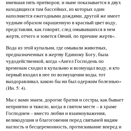
имевшая пять притворов; и ныне показывается в двух
находящихся там бассейнах, из которых один
наполняется ежегодными дождями, другой же имеет
чудным образом окрашенную в красный цвет воду,
представляя, как говорят, след омывавшихся в нем
жертв, отчего и зовется Овчий, по причине жертв».
Вода из этой купальни, где омывали животных,
предназначенных в жертву Единому Богу, была
чудодейственной, когда «Ангел Господень по
временам сходил в купальню и возмущал воду, и кто
первый входил в нее по возмущении воды, тот
выздоравливал, какою бы ни был одержим болезнью»
(Ин. 5: 4).
Мы с вами знаем, дорогие братия и сестры, как бывает
неприятно и тяжело, когда в святом месте – в храме
Господнем – вместо любви и взаимоуважения,
великодушия и благоговения перед святыней видим
наглость и бесцеремонность, протискивание вперед и