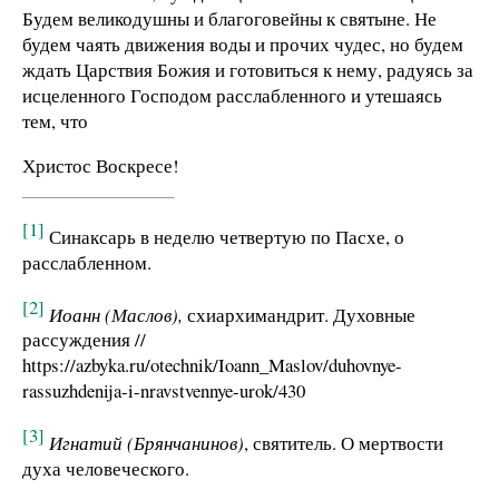
Будем великодушны и благоговейны к святыне. Не
будем чаять движения воды и прочих чудес, но будем
ждать Царствия Божия и готовиться к нему, радуясь за
исцеленного Господом расслабленного и утешаясь
тем, что
Христос Воскресе!
[1]
Синаксарь в неделю четвертую по Пасхе, о
расслабленном.
[2]
Иоанн (Маслов),
схиархимандрит. Духовные
рассуждения //
https://azbyka.ru/otechnik/Ioann_Maslov/duhovnye-
rassuzhdenija-i-nravstvennye-urok/430
[3]
Игнатий (Брянчанинов)
, святитель. О мертвости
духа человеческого.