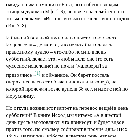
ожидающим помощи от Бога, но особенно людям,
«нищим духом» (Мф. 5: 3), исцеляет расслабленного
только словами: «Встань, возьми постель твою и ходи»
(Ин. 5: 8).
И бывший больной точно исполняет слово своего
Исцелителя – делает то, что нельзя было делать
праведному иудею – что-либо носить в день
субботний, делает это, «чтобы дело сие (то есть
чудесное исцеление) не почли [маловеры] за
[1]
призрачное»
и обманное. Он берет постель
(вероятнее всего это была циновка или ковер), на
которой пролежал возле купели 38 лет, и идет с ней по
Иерусалиму.
Но откуда возник этот запрет на перенос вещей в день
субботний? В книге Исход мы читаем: «А в шестой
день пусть заготовляют, что принесут, и будет вдвое
против того, по скольку собирают в прочие дни» (Исх.
16: 5). Накануне Субботы, в шестой день, евреям,