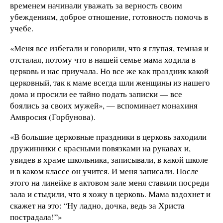
временем начинали уважать за верность своим
убеждениям, доброе отношение, готовность помочь в
учебе.
«Меня все избегали и говорили, что я глупая, темная и
отсталая, потому что в нашей семье мама ходила в
церковь и нас приучала. Но все же как праздник какой
церковный, так к маме всегда шли женщины из нашего
дома и просили ее тайно подать записки — все
боялись за своих мужей», — вспоминает монахиня
Амвросия (Горбунова).
«В большие церковные праздники в церковь заходили
дружинники с красными повязками на рукавах и,
увидев в храме школьника, записывали, в какой школе
и в каком классе он учится. И меня записали. После
этого на линейке в актовом зале меня ставили посреди
зала и стыдили, что я хожу в церковь. Мама вздохнет и
скажет на это: “Ну ладно, дочка, ведь за Христа
пострадала!”»