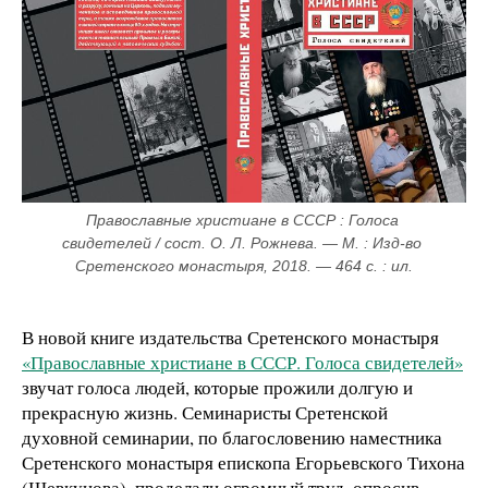
Православные христиане в СССР : Голоса 
свидетелей / сост. О. Л. Рожнева. — М. : Изд-во 
Сретенского монастыря, 2018. — 464 с. : ил.
В новой книге издательства Сретенского монастыря
«Православные христиане в СССР. Голоса свидетелей»
звучат голоса людей, которые прожили долгую и
прекрасную жизнь. Семинаристы Сретенской
духовной семинарии, по благословению наместника
Сретенского монастыря епископа Егорьевского Тихона
(Шевкунова), проделали огромный труд, опросив