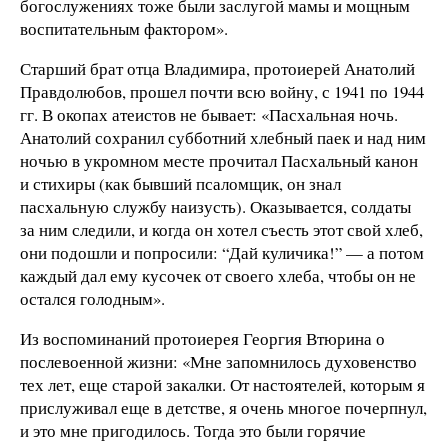
богослужениях тоже были заслугой мамы и мощным
воспитательным фактором».
Старший брат отца Владимира, протоиерей Анатолий
Правдолюбов, прошел почти всю войну, с 1941 по 1944
гг. В окопах атеистов не бывает: «Пасхальная ночь.
Анатолий сохранил субботний хлебный паек и над ним
ночью в укромном месте прочитал Пасхальный канон
и стихиры (как бывший псаломщик, он знал
пасхальную службу наизусть). Оказывается, солдаты
за ним следили, и когда он хотел съесть этот свой хлеб,
они подошли и попросили: “Дай куличика!” — а потом
каждый дал ему кусочек от своего хлеба, чтобы он не
остался голодным».
Из воспоминаний протоиерея Георгия Втюрина о
послевоенной жизни: «Мне запомнилось духовенство
тех лет, еще старой закалки. От настоятелей, которым я
прислуживал еще в детстве, я очень многое почерпнул,
и это мне пригодилось. Тогда это были горячие