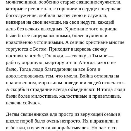
молитвенники, особенно старые священнослужители,
которые с ревностью, с горением в сердце совершали
богослужение, любили паству свою и служили,
невзирая на свои немощи, на свои недуги, каждый
день без всяких выходных. Христиане того периода
были более воцерковленными, более духовно и
нравственно устойчивыми. А сейчас христиане многие
торгуются с Богом. Приходят в церковь свечку
поставить: я тебе, Господи, — свечку, а Ты мне —
работу хорошую, квартиру и т. д. А тогда такого не
было. Тогда люди благодарили за все Бога и
довольствовались тем, что имели. Война оставила на
нравственном, моральном поведении людей отпечаток.
А скорбь и страдание всегда объединяют. И тогда люди
были более милостивые, жалостливые и приветливые,
нежели сейчас».
Детям священников или просто из верующей семьи в
школе порой было очень непросто. Их и дразнили, и
избегали, и всячески «прорабатывали». Но часто со