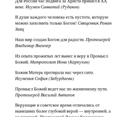
Для России час подвига за Христа пришел в XX
веке
. Игумен Савватий (Рудаков)
В душе каждого человека есть пустота, которую
можно заполнить только Богом!
Священник Роман
Заяц
Наш мир создан Богом для радости
. Протоиерей
Владимир Янгичер
Из опыта прожитых лет вынес я веру в Промысл
Божий
. Митрополит Иона (Карпухин)
Божия Матерь протирала нас через сито
.
Игумения София (Забурдаева)
Промысл Божий ведет нас по жизненному пути
.
Протоиерей Василий Антипов
Верующие в советское время отличались от
нынешних более глубокой верой — внутренней, а
не внешней
. Протоиерей Даниил Калашников