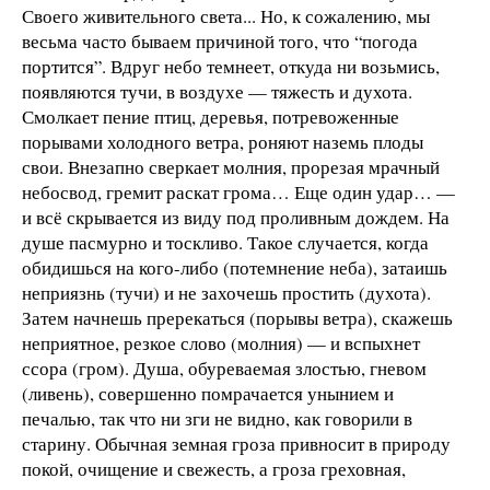
Своего живительного света... Но, к сожалению, мы
весьма часто бываем причиной того, что “погода
портится”. Вдруг небо темнеет, откуда ни возьмись,
появляются тучи, в воздухе — тяжесть и духота.
Смолкает пение птиц, деревья, потревоженные
порывами холодного ветра, роняют наземь плоды
свои. Внезапно сверкает молния, прорезая мрачный
небосвод, гремит раскат грома… Еще один удар… —
и всё скрывается из виду под проливным дождем. На
душе пасмурно и тоскливо. Такое случается, когда
обидишься на кого-либо (потемнение неба), затаишь
неприязнь (тучи) и не захочешь простить (духота).
Затем начнешь пререкаться (порывы ветра), скажешь
неприятное, резкое слово (молния) — и вспыхнет
ссора (гром). Душа, обуреваемая злостью, гневом
(ливень), совершенно помрачается унынием и
печалью, так что ни зги не видно, как говорили в
старину. Обычная земная гроза привносит в природу
покой, очищение и свежесть, а гроза греховная,