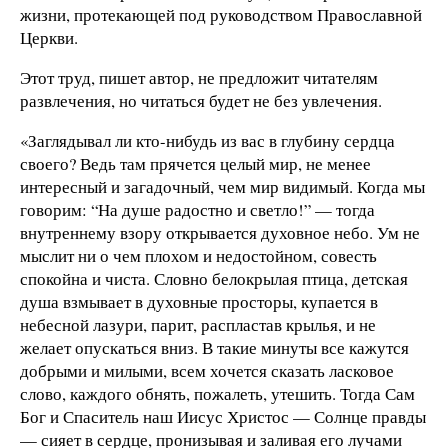
жизни, протекающей под руководством Православной
Церкви.
Этот труд, пишет автор, не предложит читателям
развлечения, но читаться будет не без увлечения.
«Заглядывал ли кто-нибудь из вас в глубину сердца
своего? Ведь там прячется целый мир, не менее
интересный и загадочный, чем мир видимый. Когда мы
говорим: “На душе радостно и светло!” — тогда
внутреннему взору открывается духовное небо. Ум не
мыслит ни о чем плохом и недостойном, совесть
спокойна и чиста. Словно белокрылая птица, детская
душа взмывает в духовные просторы, купается в
небесной лазури, парит, распластав крылья, и не
желает опускаться вниз. В такие минуты все кажутся
добрыми и милыми, всем хочется сказать ласковое
слово, каждого обнять, пожалеть, утешить. Тогда Сам
Бог и Спаситель наш Иисус Христос — Солнце правды
— сияет в сердце, пронизывая и заливая его лучами