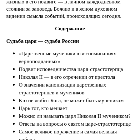
жизнью в его подвиге — в личном каждодневном
стоянии за заповедь Божию и в ясном духовном
видении смысла событий, происходящих сегодня.
Содержание
Судьба царя — судьба России
«Царственные мученики в воспоминаниях
верноподданных»
Подвиг исповедничества царя-страстотерпца
Николая II — в его отречении от престола
О значении канонизации царственных
страстотерпцев и мучеников
Кто не любит Бога, не может быть мучеником
Царь тот, кто мешает
Можно ли называть царя Николая II мучеником?
Ответы на вопросы о святом царе-страстотерпце
Самое великое поражение и самая великая
победа