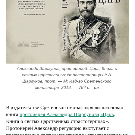
Александр Шаргунов, протоиерей. Царь: Книга о 
святых царственных страстотерпцах // А. 
Шаргунов, прот. — М: Изд-во Сретенского 
монастыря, 2018. — 784 с. : ил.
В издательстве Сретенского монастыря вышла новая
книга
протоиерея Александра Шаргунова
«Царь
.
Книга о святых царственных страстотерпцах».
Протоиерей Александр регулярно выступает с
проповедями о святых царственных страстотерпцах на