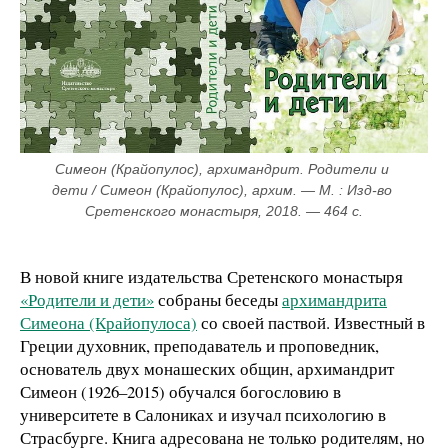
Симеон (Крайопулос), архимандрит. Родители и 
дети / Симеон (Крайопулос), архим. — М. : Изд-во 
Сретенского монастыря, 2018. — 464 с.
В новой книге издательства Сретенского монастыря
«Родители и дети»
собраны беседы
архимандрита
Симеона (Крайопулоса)
со своей паствой. Известный в
Греции духовник, преподаватель и проповедник,
основатель двух монашеских общин, архимандрит
Симеон (1926–2015) обучался богословию в
университете в Салониках и изучал психологию в
Страсбурге. Книга адресована не только родителям, но