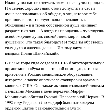
Иоанн учил нас не отвечать злом на зло, учил прощать.
И я сейчас хорошо знаю: стоит допустить в своей
душе воспоминания об обидах, о зле, которое тебе
причинили, стоит почувствовать ненависть к
обидчикам − и в твоей собственной душе начинает
разрастаться зло… А когда ты прощаешь – чувствуешь
освобождение души, спокойствие, мир и покой
душевный. Это такая благодать! И тогда ты обретаешь
силу духа и живешь дальше. И этому научил нас
владыка Иоанн Шанхайский».
В 1990-е годы Рида создала в США благотворительную
организацию «Рука оперативной помощи», которая
привозила в Россию медицинское оборудование,
лекарства, а также оплачивала стажировки врачам в
клиниках США. Она также активно взаимодействовала
с властями Москвы в деле передачи Марфо-
Мариинской обители Русской Православной Церкви. В
1992 году Рида фон Люэлсдорф была награждена
орденом Святой равноапостольной Ольги.