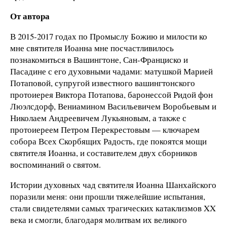
От автора
В 2015-2017 годах по Промыслу Божию и милости ко
мне святителя Иоанна мне посчастливилось
познакомиться в Вашингтоне, Сан-Франциско и
Пасадине с его духовными чадами: матушкой Марией
Потаповой, супругой известного вашингтонского
протоиерея Виктора Потапова, баронессой Ридой фон
Люэлсдорф, Вениамином Васильевичем Воробьевым и
Николаем Андреевичем Лукьяновым, а также с
протоиереем Петром Перекрестовым — ключарем
собора Всех Скорбящих Радость, где покоятся мощи
святителя Иоанна, и составителем двух сборников
воспоминаний о святом.
Истории духовных чад святителя Иоанна Шанхайского
поразили меня: они прошли тяжелейшие испытания,
стали свидетелями самых трагических катаклизмов XX
века и смогли, благодаря молитвам их великого