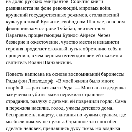
на долю русских эмигрантов. События книги
развиваются на фоне революций, мировых войн,
крушений государственных режимов, столкновений
культур в тихой Кульдже, свободном Шанхае, опасном
филиппинском острове Тубабао, неизвестном
Парагвае, процветающем Буэнос-Айресе. Через
безверие и ожесточение, чувство мести и ненависти
героиня проделает сложный путь к обретению себя и
прощению, в чем верным путеводителем ей окажется
святитель Иоанн Шанхайский.
Повесть написана на основе воспоминаний баронессы
Риды фон Люэлсдорф. «В моей жизни было много
скорбей. — рассказывала Рида. — Мои папа и дедушка
замучены и убиты, мама пережила страшные
страдания, разлуку с детьми, ей повредили горло. Сама
я пережила насилие, голод, ужасы детского дома,
бесправность, нищету, скитания по чужим странам, где
мы были никому не нужны. Страшное зло способен
сделать человек, предавшись духу тьмы. Но владыка