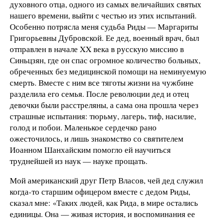
духовного отца, одного из самых величайших святых
нашего времени, выйти с честью из этих испытаний.
Особенно потрясла меня судьба Риды — Маргариты
Григорьевны Дубровской. Ее дед, военный врач, был
отправлен в начале XX века в русскую миссию в
Синьцзян, где он спас огромное количество больных,
обреченных без медицинской помощи на неминуемую
смерть. Вместе с ним все тяготы жизни на чужбине
разделила его семья. После революции дед и отец
девочки были расстреляны, а сама она прошла через
страшные испытания: тюрьму, лагерь, тиф, насилие,
голод и побои. Маленькое сердечко рано
ожесточилось, и лишь знакомство со святителем
Иоанном Шанхайским помогло ей научиться
труднейшей из наук — науке прощать.
Мой американский друг Петр Власов, чей дед служил
когда-то старшим офицером вместе с дедом Риды,
сказал мне: «Таких людей, как Рида, в мире остались
единицы. Она — живая история, и воспоминания ее