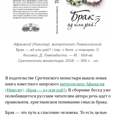
Афанасий (Николау), митрополит Лимасольский. 
Брак — ад или рай? / пер. с болг. и новогреч. С. 
Косовой, Д. Лампадиста. — М. : Изд-во 
Сретенского монастыря, 2018. — 304 с. : ил.
В издательстве Сретенского монастыря вышла новая
книга известного кипрского
митрополита Афанасия
(Николау)
«Брак — ад или рай?»
В сборнике бесед уже
полюбившегося русским читателям автора речь идет о
правильном, христианском понимании смысла брака.
Брак — это путь к спасению человека. То есть целью