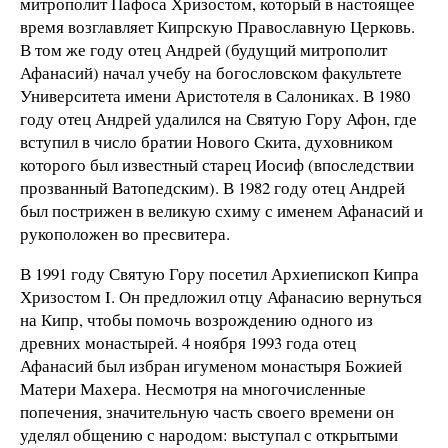
митрополит Пафоса Хризостом, который в настоящее
время возглавляет Кипрскую Православную Церковь.
В том же году отец Андрей (будущий митрополит
Афанасий) начал учебу на богословском факультете
Университета имени Аристотеля в Салониках. В 1980
году отец Андрей удалился на Святую Гору Афон, где
вступил в число братии Нового Скита, духовником
которого был известный старец Иосиф (впоследствии
прозванный Ватопедским). В 1982 году отец Андрей
был пострижен в великую схиму с именем Афанасий и
рукоположен во пресвитера.
В 1991 году Святую Гору посетил Архиепископ Кипра
Хризостом I. Он предложил отцу Афанасию вернуться
на Кипр, чтобы помочь возрождению одного из
древних монастырей. 4 ноября 1993 года отец
Афанасий был избран игуменом монастыря Божией
Матери Махера. Несмотря на многочисленные
попечения, значительную часть своего времени он
уделял общению с народом: выступал с открытыми