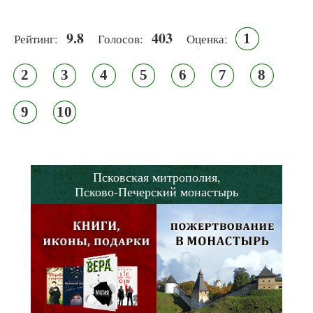
9.8
403
1
Рейтинг:
Голосов:
Оценка:
2
3
4
5
6
7
8
9
10
Псковская митрополия,
Псково-Печерский монастырь