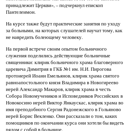
принадлежит Церкви», – подчеркнул епископ
Пантелеимон.
На курсе также будут практические занятия по уходу
за больными, на которых слушателей научат тому, как
не навредить болеющему человеку.
На первой встрече своим опытом больничного
служения поделились действующие больничные
священники: клирик больничного храма благоверного
царевича Димитрия в ГКБ №1 им. Н.И. Пирогова
протоиерей Иоанн Емельянов, клирик храма святого
равноапостольного князя Владимира в Новогиреево
иерей Александр Макаров, клирик храма в честь
Собора Новомучеников и Исповедников Российских в
Новокосино иерей Виктор Янкаускас, клирик храма во
имя преподобного Сергия Радонежского в Гольяново
иерей Борис Векленко. Они рассказали о том, каких
помощников по окончании курса они хотели бы видеть
рядом с собой в больнице.