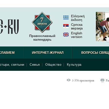
Ελληνική
έκδοση
Српска
верзиjа
English
Православный
version
календарь
СЛАВИЕМ
ИНТЕРНЕТ-ЖУРНАЛ
ВОПРОСЫ СВЯЩ
стыри, святыни
|
Семья
|
Общество
|
Культура
3 570 просмотров
Ра