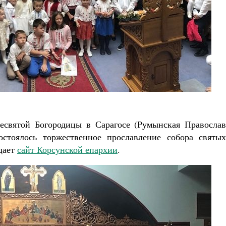
Роман Котов
Как найти своё место в жизни
Кирилл Мурышев
ресвятой Богородицы в Сарагосе (Румынская Православ
остоялось торжественное прославление собора святых
щает
сайт Корсунской епархии
.