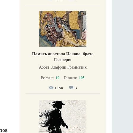
Память апостола Иакова, брата
Господня
Аббат Эльфрик Грамматик
Рейтинг:
10
Голосов:
103
1 090
3
пов