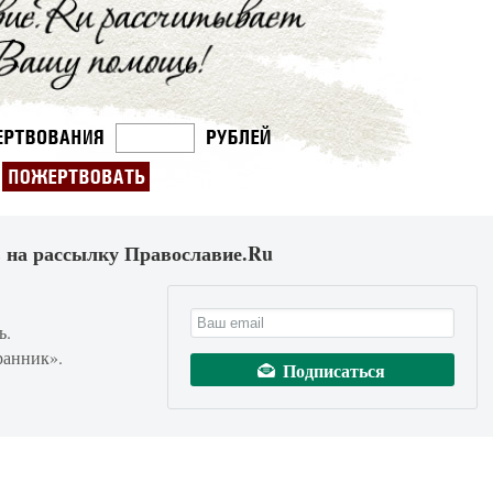
 на рассылку Православие.Ru
ь.
ранник».