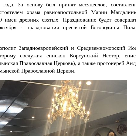
года. За основу был принят месяцеслов, составлен
стоятелем храма равноапостольной Марии Магдалин
0 имен древних святых. Празднование будет совершат
октября - празднования пресвятой Богородицы Пила
ополит Западноевропейский и Средиземноморский Ио
оторому сослужил епископ Корсунский Нестор, епис
ынская Православная Церковь), а также протоиерей Анд
умынской Православной Церкви.