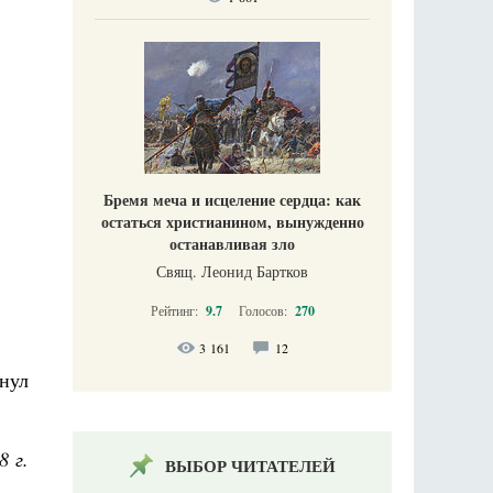
Бремя меча и исцеление сердца: как
остаться христианином, вынужденно
останавливая зло
Свящ. Леонид Бартков
Рейтинг:
9.7
Голосов:
270
3 161
12
нул
8 г.
ВЫБОР ЧИТАТЕЛЕЙ