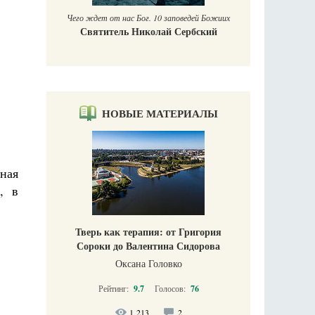
Чего ждет от нас Бог. 10 заповедей Божиих
Святитель Николай Сербский
НОВЫЕ МАТЕРИАЛЫ
ная
, в
Тверь как терапия: от Григория
Сороки до Валентина Сидорова
Оксана Головко
Рейтинг:
9.7
Голосов:
76
1 213
2