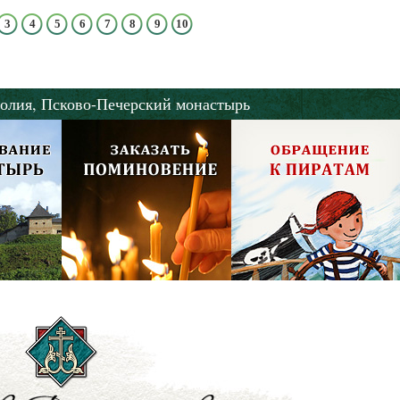
3
4
5
6
7
8
9
10
олия,
Псково-Печерский монастырь