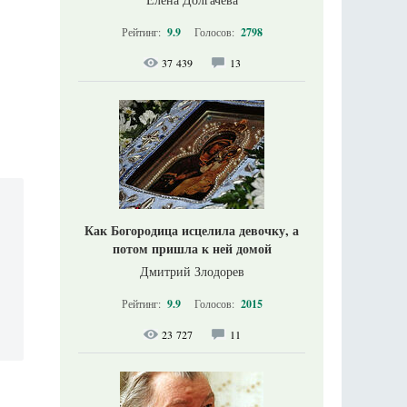
Рейтинг:
9.9
Голосов:
2798
37 439
13
Как Богородица исцелила девочку, а
потом пришла к ней домой
Дмитрий Злодорев
Рейтинг:
9.9
Голосов:
2015
23 727
11