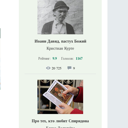
Иоанн Давид, пастух Божий
Кристиан Курте
Рейтинг:
9.9
Голосов:
1167
20 725
9
Про тех, кто любит Спиридона
Елена Долгачёва