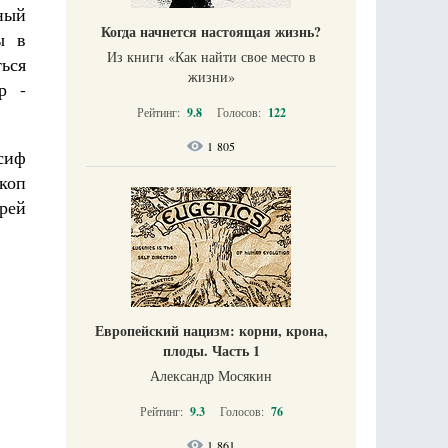
ный
Когда начнется настоящая жизнь?
ы в
Из книги «Как найти свое место в
ься
жизни​»
р -
Рейтинг:
9.8
Голосов:
122
1 805
сиф
коп
рей
Европейский нацизм: корни, крона,
плоды. Часть 1
Александр Мосякин
Рейтинг:
9.3
Голосов:
76
1 861