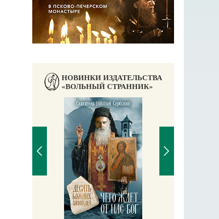
НОВИНКИ ИЗДАТЕЛЬСТВА
«ВОЛЬНЫЙ СТРАННИК»
П
Е
аучись у