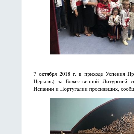
Разлуки не будет
Фредерика де Грааф
7 октября 2018 г. в приходе Успения П
Церковь) за Божественной Литургией с
Испании и Португалии просиявших, сооб