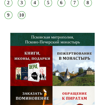
2
3
4
5
6
7
8
9
10
Псковская митрополия,
Псково-Печерский монастырь