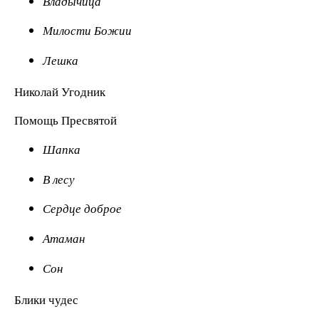
Владычица
Милости Божии
Лешка
Николай Угодник
Помощь Пресвятой
Шапка
В лесу
Сердце доброе
Атаман
Сон
Блики чудес