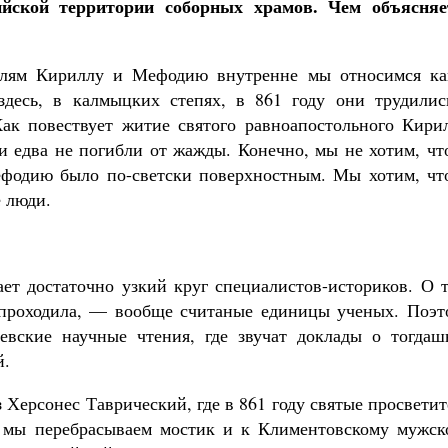
ийской территории соборных храмов. Чем объясняе
елям Кириллу и Мефодию внутренне мы относимся ка
здесь, в калмыцких степях, в 861 году они трудилис
ак повествует житие святого равноапостольного Кирил
и едва не погибли от жажды. Конечно, мы не хотим, чт
фодию было по-светски поверхностным. Мы хотим, чт
 люди.
ет достаточно узкий круг специалистов-историков. О т
 проходила, — вообще считаные единицы ученых. Поэт
вские научные чтения, где звучат доклады о тогдаш
й.
 Херсонес Таврический, где в 861 году святые просвети
 мы перебрасываем мостик и к Климентовскому мужск