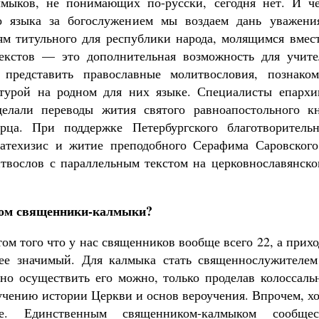
лмыков, не понимающих по-русски, сегодня нет. И че
о языка за богослужением мы воздаем дань уважени
м титульного для республики народа, молящимся вмест
текстов — это дополнительная возможность для учите
представить православные молитвословия, познаком
атурой на родном для них языке. Специалисты епархи
елали переводы жития святого равноапостольного кн
рца. При поддержке Петербургского благотворительн
атехизис и житие преподобного Серафима Саровского
твослов с параллельным текстом на церковнославянско
лом священники-калмыки?
том того что у нас священников вообще всего 22, а прих
енее значимый. Для калмыка стать священнослужителе
но осуществить его можно, только проделав колоссаль
учению истории Церкви и основ вероучения. Впрочем, х
. Единственным священником-калмыком сообщес