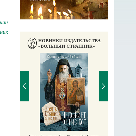
иан
ник
НОВИНКИ ИЗДАТЕЛЬСТВА
«ВОЛЬНЫЙ СТРАННИК»
Православный мальчик
Екатерина Баканова
П