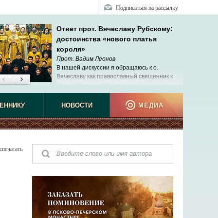
Подписаться на рассылку
Ответ прот. Вячеславу Рубскому:
достоинства «нового платья
короля»
Прот. Вадим Леонов
В нашей дискуссии я обращаюсь к о.
Вячеславу как православный священник к
православному священнику.
наблюд
ЕННИКУ
НОВОСТИ
МЕДИА
спечатать