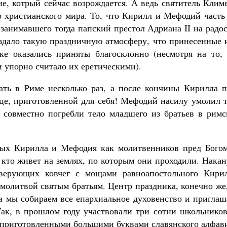
е, котрый сейчас возрождается. А ведь святитель Клим
о христианского мира. То, что Кирилл и Мефодий часть
 занимавшего тогда папский престол Адриана II на радо
здало такую праздничную атмосферу, что принесенные 
ке оказались приняты благосклонно (несмотря на то, 
и упорно считало их еретическими).
ать в Риме несколько раз, а после кончины Кирилла п
ице, приготовленной для себя! Мефодий насилу умолил 
и совместно погребли тело младшего из братьев в римс
тых Кирилла и Мефодия как молитвенников пред Богом
 кто живет на землях, по которым они проходили. Нака
верующих ковчег с мощами равноапостольного Кирил
молитвой святым братьям. Центр праздника, конечно же
да мы собираем все епархиальное духовенство и пригла
Так, в прошлом году участвовали три сотни школьнико
с приготовленными большими буквами славянского алфав