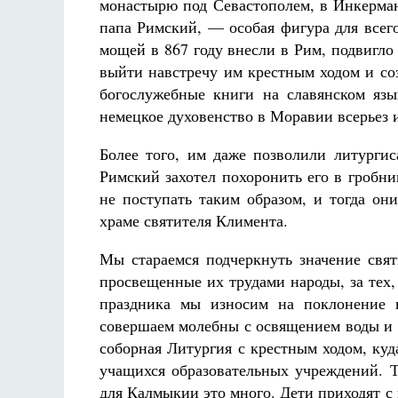
монастырю под Севастополем, в Инкерман
папа Римский, — особая фигура для всег
мощей в 867 году внесли в Рим, подвигло
выйти навстречу им крестным ходом и со
богослужебные книги на славянском язы
немецкое духовенство в Моравии всерьез 
Более того, им даже позволили литургис
Римский захотел похоронить его в гробн
не поступать таким образом, и тогда он
храме святителя Климента.
Мы стараемся подчеркнуть значение свя
просвещенные их трудами народы, за тех,
праздника мы износим на поклонение 
совершаем молебны с освящением воды и 
соборная Литургия с крестным ходом, ку
учащихся образовательных учреждений. 
для Калмыкии это много. Дети приходят 