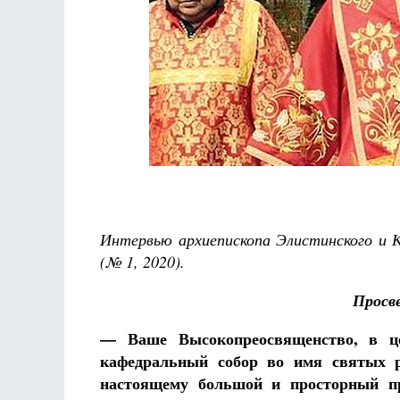
а де Грааф
Интервью архиепископа Элистинского и
(№ 1, 2020).
Просв
— Ваше Высокопреосвященство, в це
кафедральный собор во имя святых 
настоящему большой и просторный п