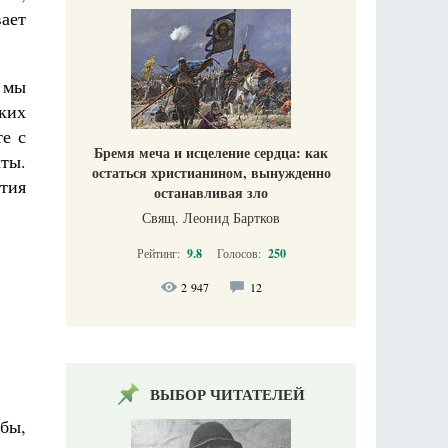
ает
 мы
ких
е с
Бремя меча и исцеление сердца: как
ты.
остаться христианином, вынужденно
тия
останавливая зло
Свящ. Леонид Бартков
Рейтинг:
9.8
Голосов:
250
2 947
12
ВЫБОР ЧИТАТЕЛЕЙ
бы,