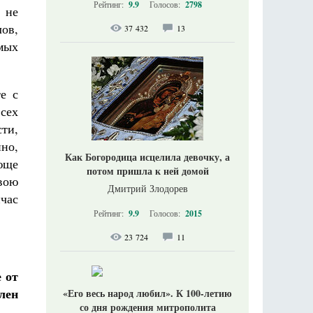
Рейтинг:
9.9
Голосов:
2798
 не
ов,
37 432
13
мых
е с
сех
ти,
но,
Как Богородица исцелила девочку, а
юще
потом пришла к ней домой
вою
Дмитрий Злодорев
час
Рейтинг:
9.9
Голосов:
2015
23 724
11
 от
лен
«Его весь народ любил». К 100-летию
со дня рождения митрополита