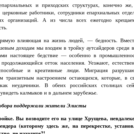
епархиальных и приходских структурах, конечно же,
, церковные работники, сотрудники епархиальных отдел
ких организаций. А из числа всех ежегодно крещае
ть.
прямую влияющая на жизнь людей, — бедность. Вмест
евым доходам мы входим в тройку аутсайдеров среди в
ами настоящее бедствие — особенно в промышленнос
 продолжающийся отток населения. Уезжают, естествен
оспособные и креативные люди. Миграция разруша
им транзитным настроением остающихся, которые, в с
 как неудачники. В обеих российских столицах сей
идеть калмыков и в дальнем зарубежье.
обора поддержали жители Элисты
ойке. Вы возводите его на улице Хрущева, невдалеке
ендера (которому здесь же, на перекрестке, установ
тво, не находите?!