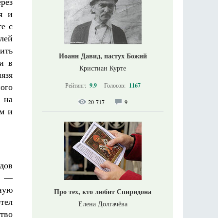
рез
я и
е с
лей
ить
Иоанн Давид, пастух Божий
и в
Кристиан Курте
язя
ого
Рейтинг:
9.9
Голосов:
1167
 на
20 717
9
м и
одов
м —
ную
Про тех, кто любит Спиридона
отел
Елена Долгачёва
тво