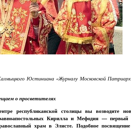
Чего ждет от нас Бог. 10
Святитель Никол
 Калмыцкого Юстиниана «Журналу Московской Патриарх
ещаем о просветителях
нтре республиканской столицы вы возводите но
равноапостольных Кирилла и Мефодия — первый 
равославный храм в Элисте. Подобное посвящени