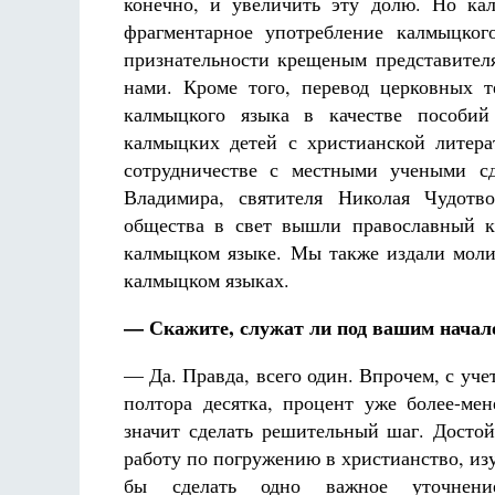
конечно, и увеличить эту долю. Но ка
фрагментарное употребление калмыцког
признательности крещеным представителя
нами. Кроме того, перевод церковных 
калмыцкого языка в качестве пособий 
калмыцких детей с христианской литер
сотрудничестве с местными учеными сд
Владимира, святителя Николая Чудотво
общества в свет вышли православный к
калмыцком языке. Мы также издали моли
калмыцком языках.
— Скажите, служат ли под вашим нача
— Да. Правда, всего один. Впрочем, с уче
полтора десятка, процент уже более-м
значит сделать решительный шаг. Достой
работу по погружению в христианство, из
бы сделать одно важное уточнение