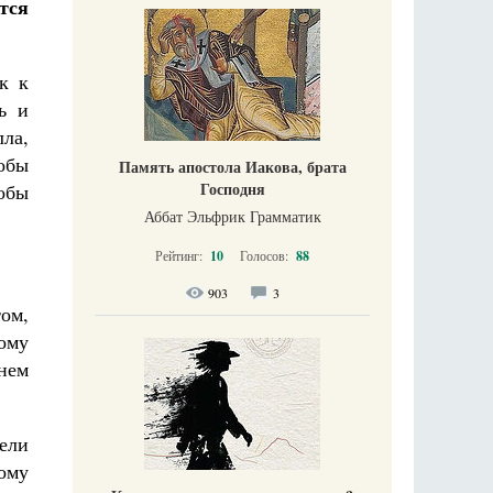
тся
к к
ь и
ла,
обы
Память апостола Иакова, брата
Господня
обы
Аббат Эльфрик Грамматик
Рейтинг:
10
Голосов:
88
903
3
ом,
ому
нем
тели
ому