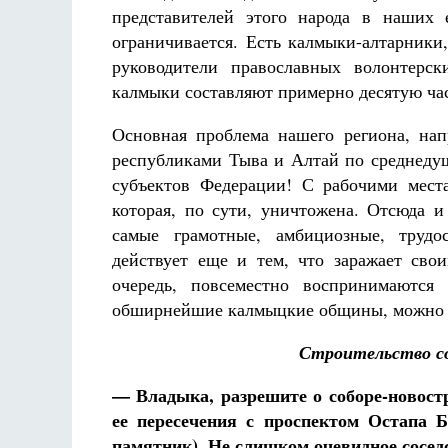
представителей этого народа в наших 
ограничивается. Есть калмыки-алтарники
руководители православных волонтерс
калмыки составляют примерно десятую час
Основная проблема нашего региона, на
республиками Тыва и Алтай по среднедуш
субъектов Федерации! С рабочими мест
которая, по сути, уничтожена. Отсюда и
самые грамотные, амбициозные, труд
действует еще и тем, что заражает сво
очередь, повсеместно воспринимаются
обширнейшие калмыцкие общины, можно ув
Строительство с
— Владыка, разрешите о соборе-новостр
ее пересечения с проспектом Остапа Б
памятник). Не слишком очевидное соседс