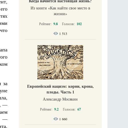
Когда начнется настоящая жизнь?
ент,
 его
Из книги «Как найти свое место в
жизни​»
стях
ими
Рейтинг:
9.8
Голосов:
102
что
1 513
апа
того
ком
 за
Европейский нацизм: корни, крона,
нуне
плоды. Часть 1
ла,
Александр Мосякин
, —
Рейтинг:
9.2
Голосов:
67
шаем
в —
1 660
ита,