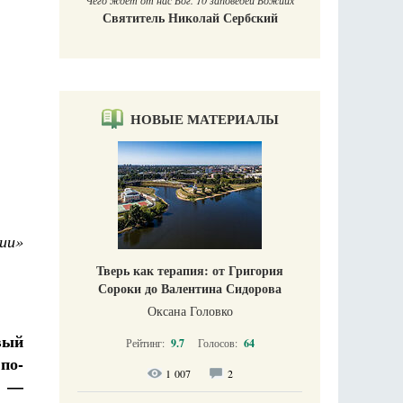
 заповедей Божиих
ай Сербский
НОВЫЕ МАТЕРИАЛЫ
ии»
Тверь как терапия: от Григория
Сороки до Валентина Сидорова
Оксана Головко
вый
Рейтинг:
9.7
Голосов:
64
по-
1 007
2
е —