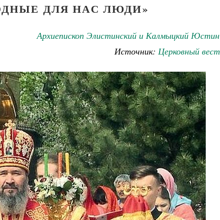
ОДНЫЕ ДЛЯ НАС ЛЮДИ»
Архиепископ Элистинский и Калмыцкий Юстин
Источник:
Церковный вест
Великомученик Георгий Победоносец. Научись у
святого
Роман Котов