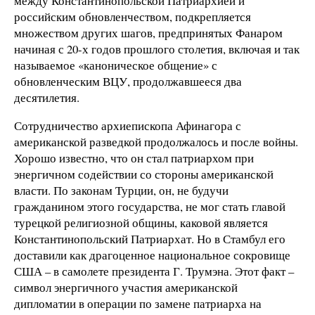
между Константинопольской Патриархией и
российским обновленчеством, подкрепляется
множеством других шагов, предпринятых Фанаром
начиная с 20-х годов прошлого столетия, включая и так
называемое «каноническое общение» с
обновленческим ВЦУ, продолжавшееся два
десятилетия.
Сотрудничество архиепископа Афинагора с
американской разведкой продолжалось и после войны.
Хорошо известно, что он стал патриархом при
энергичном содействии со стороны американской
власти. По законам Турции, он, не будучи
гражданином этого государства, не мог стать главой
турецкой религиозной общины, каковой является
Константинопольский Патриархат. Но в Стамбул его
доставили как драгоценное национальное сокровище
США – в самолете президента Г. Трумэна. Этот факт –
символ энергичного участия американской
дипломатии в операции по замене патриарха на