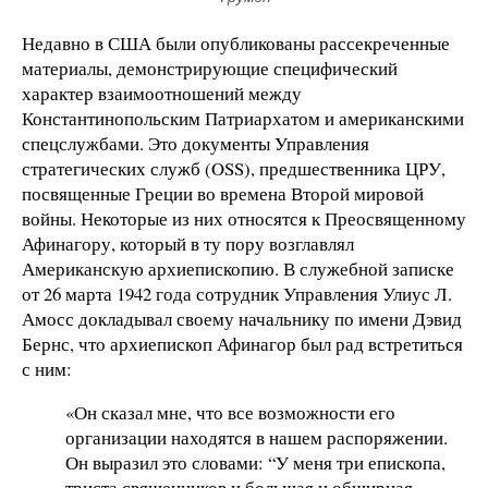
Недавно в США были опубликованы рассекреченные
материалы, демонстрирующие специфический
характер взаимоотношений между
Константинопольским Патриархатом и американскими
спецслужбами. Это документы Управления
стратегических служб (OSS), предшественника ЦРУ,
посвященные Греции во времена Второй мировой
войны. Некоторые из них относятся к Преосвященному
Афинагору, который в ту пору возглавлял
Американскую архиепископию. В служебной записке
от 26 марта 1942 года сотрудник Управления Улиус Л.
Амосс докладывал своему начальнику по имени Дэвид
Бернс, что архиепископ Афинагор был рад встретиться
с ним:
«Он сказал мне, что все возможности его
организации находятся в нашем распоряжении.
Он выразил это словами: “У меня три епископа,
триста священников и большая и обширная