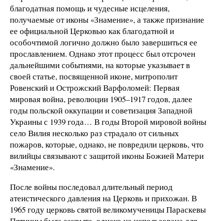
благодатная помощь и чудесные исцеления,
получаемые от иконы «Знамение», а также признание
ее официальной Церковью как благодатной и
особочтимой логично должно было завершиться ее
прославлением. Однако этот процесс был отсрочен
дальнейшими событиями, на которые указывает в
своей статье, посвященной иконе, митрополит
Ровенский и Острожский Варфоломей: Первая
мировая война, революции 1905–1917 годов, далее
годы польской оккупации и советизация Западной
Украины с 1939 года… В годы Второй мировой войны
село Вилия несколько раз страдало от сильных
пожаров, которые, однако, не повредили церковь, что
вилийцы связывают с защитой иконы Божией Матери
«Знамение».
После войны последовал длительный период
атеистического давления на Церковь и прихожан. В
1965 году церковь святой великомученицы Параскевы
Пятницы была закрыта, однако не использована для