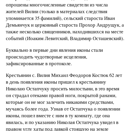
опрошены многочисленные свидетели из числа
жителей Вилии (только в материалах следствия
упоминается 35 фамилий), сельский староста Иван
Демьянчук и церковный староста Прохор Андрущук, а
также несколько священников, находившихся на месте
событий (Иоаким Левитский, Владимир Осташевский).
Буквально в первые дни явления иконы стали
происходить чудотворные исцеления,
зафиксированные в протоколе.
Крестьянин с. Вилия Михаил Феодоров Костюк 62 лет
в день появления иконы пришел к крестьянину
Николаю Остапчуку просить милостыни, в это время
он страдал отеками правой ноги, покрытой ранами,
которые он не мог залечить никакими средствами,
мучаясь более года. Узнав от Остапчука о появлении
иконы, пошел вместе с ним в ту комнату, где она
явилась, и по указанию Николая Остапчука увидел в
правом углу хаты под лавкой стоящую на земле