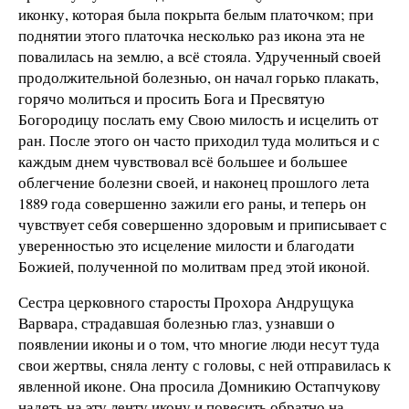
иконку, которая была покрыта белым платочком; при
поднятии этого платочка несколько раз икона эта не
повалилась на землю, а всё стояла. Удрученный своей
продолжительной болезнью, он начал горько плакать,
горячо молиться и просить Бога и Пресвятую
Богородицу послать ему Свою милость и исцелить от
ран. После этого он часто приходил туда молиться и с
каждым днем чувствовал всё большее и большее
облегчение болезни своей, и наконец прошлого лета
1889 года совершенно зажили его раны, и теперь он
чувствует себя совершенно здоровым и приписывает с
уверенностью это исцеление милости и благодати
Божией, полученной по молитвам пред этой иконой.
Сестра церковного старосты Прохора Андрущука
Варвара, страдавшая болезнью глаз, узнавши о
появлении иконы и о том, что многие люди несут туда
свои жертвы, сняла ленту с головы, с ней отправилась к
явленной иконе. Она просила Домникию Остапчукову
надеть на эту ленту икону и повесить обратно на