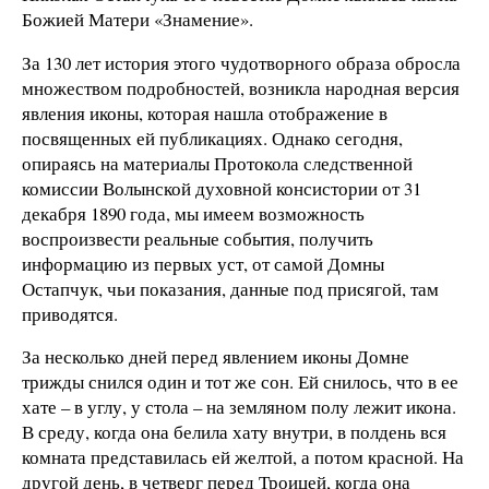
Божией Матери «Знамение».
За 130 лет история этого чудотворного образа обросла
множеством подробностей, возникла народная версия
явления иконы, которая нашла отображение в
посвященных ей публикациях. Однако сегодня,
опираясь на материалы Протокола следственной
комиссии Волынской духовной консистории от 31
декабря 1890 года, мы имеем возможность
воспроизвести реальные события, получить
информацию из первых уст, от самой Домны
Остапчук, чьи показания, данные под присягой, там
приводятся.
За несколько дней перед явлением иконы Домне
трижды снился один и тот же сон. Ей снилось, что в ее
хате – в углу, у стола – на земляном полу лежит икона.
В среду, когда она белила хату внутри, в полдень вся
комната представилась ей желтой, а потом красной. На
другой день, в четверг перед Троицей, когда она