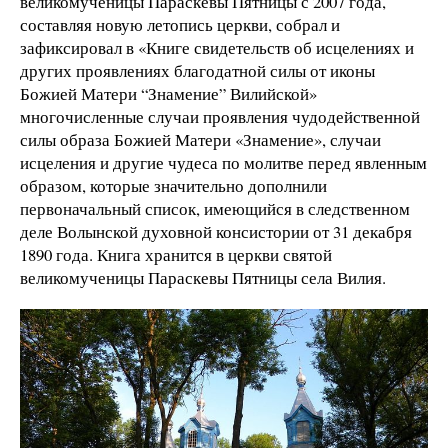
великомученицы Параскевы Пятницы с 2007 года,
составляя новую летопись церкви, собрал и
зафиксировал в «Книге свидетельств об исцелениях и
других проявлениях благодатной силы от иконы
Божией Матери “Знамение” Вилийской»
многочисленные случаи проявления чудодейственной
силы образа Божией Матери «Знамение», случаи
исцеления и другие чудеса по молитве перед явленным
образом, которые значительно дополнили
первоначальный список, имеющийся в следственном
деле Волынской духовной консистории от 31 декабря
1890 года. Книга хранится в церкви святой
великомученицы Параскевы Пятницы села Вилия.