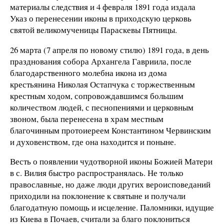
материалы следствия и 4 февраля 1891 года издала
Указ о перенесении иконы в приходскую церковь
святой великомученицы Параскевы Пятницы.
26 марта (7 апреля по новому стилю) 1891 года, в день
празднования собора Архангела Гавриила, после
благодарственного молебна икона из дома
крестьянина Николая Остапчука с торжественным
крестным ходом, сопровождавшимся большим
количеством людей, с песнопениями и церковным
звоном, была перенесена в храм местным
благочинным протоиереем Константином Червинским
и духовенством, где она находится и поныне.
Весть о появлении чудотворной иконы Божией Матери
в с. Вилия быстро распространялась. Не только
православные, но даже люди других вероисповеданий
приходили на поклонение к святыне и получали
благодатную помощь и исцеление. Паломники, идущие
из Киева в Почаев, считали за благо поклониться