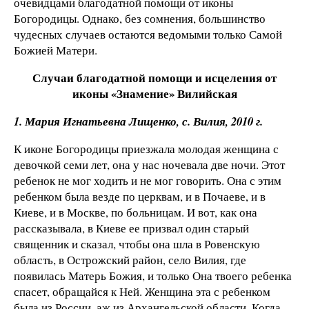
очевидцами благодатной помощи от иконы
Богородицы. Однако, без сомнения, большинство
чудесных случаев остаются ведомыми только Самой
Божией Матери.
Случаи благодатной помощи и исцеления от
иконы «Знамение» Вилийская
1. Мария Игнатьевна Лищенко, с. Вилия, 2010 г.
К иконе Богородицы приезжала молодая женщина с
девочкой семи лет, она у нас ночевала две ночи. Этот
ребенок не мог ходить и не мог говорить. Она с этим
ребенком была везде по церквам, и в Почаеве, и в
Киеве, и в Москве, по больницам. И вот, как она
рассказывала, в Киеве ее призвал один старый
священник и сказал, чтобы она шла в Ровенскую
область, в Острожский район, село Вилия, где
появилась Матерь Божия, и только Она твоего ребенка
спасет, обращайся к Ней. Женщина эта с ребенком
была из России, аж из Архангельской области. Когда