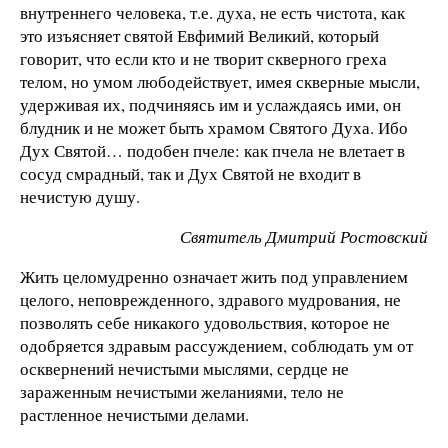
внутреннего человека, т.е. духа, не есть чистота, как
это изъясняет святой Евфимий Великий, который
говорит, что если кто и не творит скверного греха
телом, но умом любодействует, имея скверные мысли,
удерживая их, подчиняясь им и услаждаясь ими, он
блудник и не может быть храмом Святого Духа. Ибо
Дух Святой… подобен пчеле: как пчела не влетает в
сосуд смрадный, так и Дух Святой не входит в
нечистую душу.
Святитель Дмитрий Ростовский
Жить целомудренно означает жить под управлением
целого, неповрежденного, здравого мудрования, не
позволять себе никакого удовольствия, которое не
одобряется здравым рассуждением, соблюдать ум от
осквернений нечистыми мыслями, сердце не
зараженным нечистыми желаниями, тело не
растленное нечистыми делами.