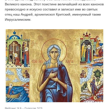
Великого канона. Этот поистине величайший из всех канонов
превосходно и искусно составил и записал иже во святых
отец наш Андрей, архиепископ Критский, именуемый также
Иерусалимским.
Рейтинг:
9.9
Голосов:
523