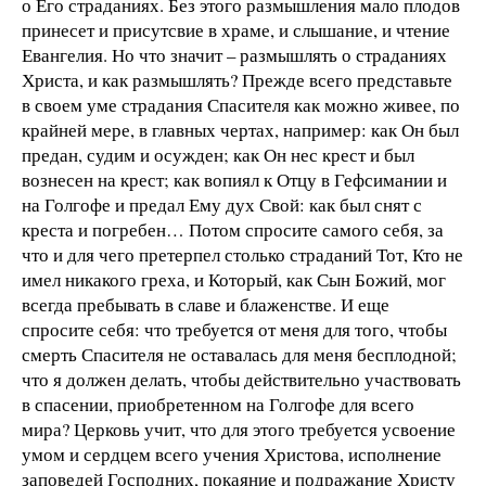
о Его страданиях. Без этого размышления мало плодов
принесет и присутсвие в храме, и слышание, и чтение
Евангелия. Но что значит – размышлять о страданиях
Христа, и как размышлять? Прежде всего представьте
в своем уме страдания Спасителя как можно живее, по
крайней мере, в главных чертах, например: как Он был
предан, судим и осужден; как Он нес крест и был
вознесен на крест; как вопиял к Отцу в Гефсимании и
на Голгофе и предал Ему дух Свой: как был снят с
креста и погребен… Потом спросите самого себя, за
что и для чего претерпел столько страданий Тот, Кто не
имел никакого греха, и Который, как Сын Божий, мог
всегда пребывать в славе и блаженстве. И еще
спросите себя: что требуется от меня для того, чтобы
смерть Спасителя не оставалась для меня бесплодной;
что я должен делать, чтобы действительно участвовать
в спасении, приобретенном на Голгофе для всего
мира? Церковь учит, что для этого требуется усвоение
умом и сердцем всего учения Христова, исполнение
заповедей Господних, покаяние и подражание Христу