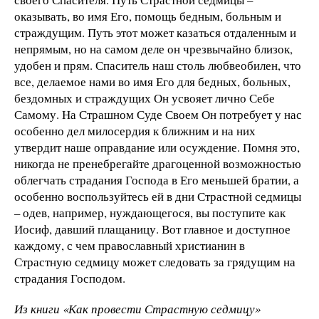
оказывать, во имя Его, помощь бедным, больным и
страждущим. Путь этот может казаться отдаленным и
непрямым, но на самом деле он чрезвычайно близок,
удобен и прям. Спаситель наш столь любвеобилен, что
все, делаемое нами во имя Его для бедных, больных,
бездомных и страждущих Он усвояет лично Себе
Самому. На Страшном Суде Своем Он потребует у нас
особенно дел милосердия к ближним и на них
утвердит наше оправдание или осуждение. Помня это,
никогда не пренебрегайте драгоценной возможностью
облегчать страдания Господа в Его меньшей братии, а
особенно воспользуйтесь ей в дни Страстной седмицы
– одев, например, нуждающегося, вы поступите как
Иосиф, давший плащаницу. Вот главное и доступное
каждому, с чем православный христианин в
Страстную седмицу может следовать за грядущим на
страдания Господом.
Из книги «Как провести Страстную седмицу»