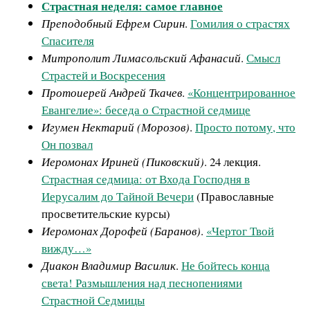
Страстная неделя: самое главное
Преподобный Ефрем Сирин
.
Гомилия о страстях
Спасителя
Митрополит Лимасольский Афанасий
.
Смысл
Страстей и Воскресения
Протоиерей Андрей Ткачев
.
«Концентрированное
Евангелие»: беседа о Страстной седмице
Игумен Нектарий (Морозов)
.
Просто потому, что
Он позвал
Иеромонах Ириней (Пиковский)
. 24 лекция.
Страстная седмица: от Входа Господня в
Иерусалим до Тайной Вечери
(Православные
просветительские курсы)
Иеромонах Дорофей (Баранов)
.
«Чертог Твой
вижду…»
Диакон Владимир Василик
.
Не бойтесь конца
света! Размышления над песнопениями
Страстной Седмицы