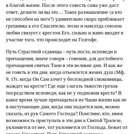
в благой жизни. После этого совесть сама уже даст
ответ, делаете ли вы это… Такое размышление (а кто
не способен на него?) удивительно скоро приближает
грешника к его Спасителю, тесно и навсегда союзом
любви связует с крестом Его, сильно и живо вводит в
участие того, что происходит на Голгофе.
Путь Страстной седмицы – путь поста, исповеди и
причащения, иначе говоря – говения, для достойного
причащения святых Таин в эти великие дни. И как же
не говеть в эти дни, когда отъемлется жених душ (Мф.
9, 15), когда Он Сам алчет у бесплодной смоковницы,
жаждет на кресте? Где еще слагать тяжести грехов
посредством исповеди, как не у подножия креста? В
какое время лучше причащаться из Чаши жизни как не
в наступающие дни, когда она подается нам, можно
сказать, из рук Самого Господа? Поистине, кто, имея
возможность приступать в эти дни к Святой Трапезе,
уклоняется от нее, тот уклоняется от Господа, бежит от
своего Спасителя. Путь Страстной седмицы –