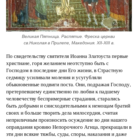
Великая Пятница. Распятие. Фреска церкви 
св.Николая в Прилепе, Македония. XII-XIII в.
По свидетельству святителя Иоанна Златоуста первые
христиане, горя желанием неотступно быть с
Господом в последние дни Его жизни, в Страстную
седмицу усиливали моления и усугубляли
обыкновенные подвиги поста. Они, подражая Господу,
претерпевшему единственно по любви к падшему
человечеству беспримерные страдания, старались
быть добрыми и снисходительными к немощам братий
своих и больше творить дела милосердия, считая
неприличным произносить осуждение во дни нашего
оправдания кровию Непорочного Агнца, прекращали в
эти дни всякие тяжбы, суды, споры, наказания и даже