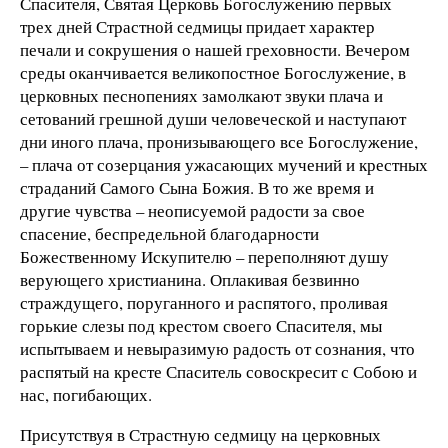
Спасителя, Святая Церковь Богослужению первых
трех дней Страстной седмицы придает характер
печали и сокрушения о нашей греховности. Вечером
среды оканчивается великопостное Богослужение, в
церковных песнопениях замолкают звуки плача и
сетований грешной души человеческой и наступают
дни иного плача, пронизывающего все Богослужение,
– плача от созерцания ужасающих мучений и крестных
страданий Самого Сына Божия. В то же время и
другие чувства – неописуемой радости за свое
спасение, беспредельной благодарности
Божественному Искупителю – переполняют душу
верующего христианина. Оплакивая безвинно
страждущего, поруганного и распятого, проливая
горькие слезы под крестом своего Спасителя, мы
испытываем и невыразимую радость от сознания, что
распятый на кресте Спаситель совоскресит с Собою и
нас, погибающих.
Присутствуя в Страстную седмицу на церковных