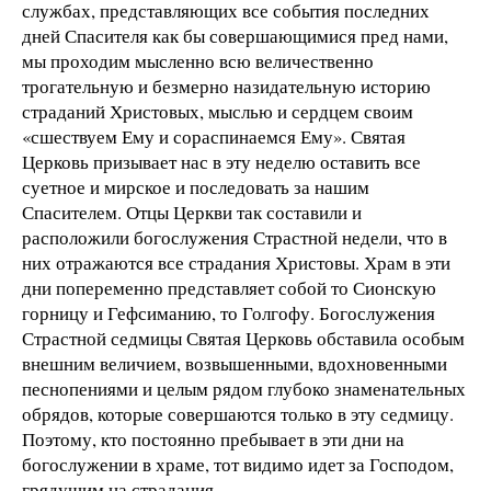
службах, представляющих все события последних
дней Спасителя как бы совершающимися пред нами,
мы проходим мысленно всю величественно
трогательную и безмерно назидательную историю
страданий Христовых, мыслью и сердцем своим
«сшествуем Ему и сораспинаемся Ему». Святая
Церковь призывает нас в эту неделю оставить все
суетное и мирское и последовать за нашим
Спасителем. Отцы Церкви так составили и
расположили богослужения Страстной недели, что в
них отражаются все страдания Христовы. Храм в эти
дни попеременно представляет собой то Сионскую
горницу и Гефсиманию, то Голгофу. Богослужения
Страстной седмицы Святая Церковь обставила особым
внешним величием, возвышенными, вдохновенными
песнопениями и целым рядом глубоко знаменательных
обрядов, которые совершаются только в эту седмицу.
Поэтому, кто постоянно пребывает в эти дни на
богослужении в храме, тот видимо идет за Господом,
грядущим на страдания.