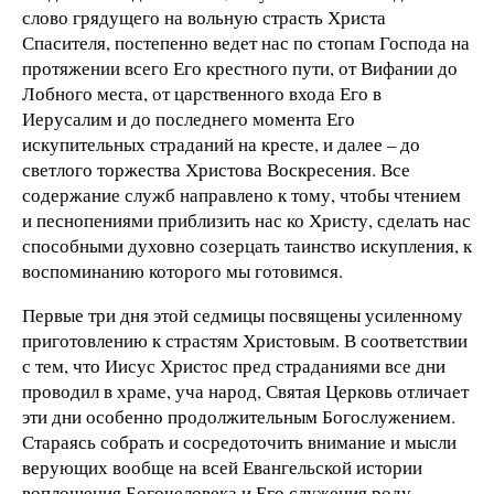
слово грядущего на вольную страсть Христа
Спасителя, постепенно ведет нас по стопам Господа на
протяжении всего Его крестного пути, от Вифании до
Лобного места, от царственного входа Его в
Иерусалим и до последнего момента Его
искупительных страданий на кресте, и далее – до
светлого торжества Христова Воскресения. Все
содержание служб направлено к тому, чтобы чтением
и песнопениями приблизить нас ко Христу, сделать нас
способными духовно созерцать таинство искупления, к
воспоминанию которого мы готовимся.
Первые три дня этой седмицы посвящены усиленному
приготовлению к страстям Христовым. В соответствии
с тем, что Иисус Христос пред страданиями все дни
проводил в храме, уча народ, Святая Церковь отличает
эти дни особенно продолжительным Богослужением.
Стараясь собрать и сосредоточить внимание и мысли
верующих вообще на всей Евангельской истории
воплощения Богочеловека и Его служения роду