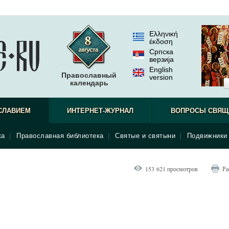
Ελληνική
έκδοση
Српска
верзиjа
English
Православный
version
календарь
СЛАВИЕМ
ИНТЕРНЕТ-ЖУРНАЛ
ВОПРОСЫ СВЯЩ
ка
|
Православная библиотека
|
Святые и святыни
|
Подвижники 
153 621 просмотров
Ра