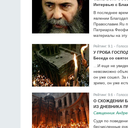
Интервью с Бла
В последнее врем
явлении Благодат
Православие.Ru п
Патриарха Феофил
материалы на эту 
Рейтинг:
9.1
Голосо
|
У ГРОБА ГОСПО
Беседа со свят
…И еще не увидев 
невозможно объясн
он уже сошел. За 
зримо, он уже ест
Рейтинг:
9.6
Голосо
|
О СХОЖДЕНИИ Б
ИЗ ДНЕВНИКА 
Священник Андре
Судя по поведени
бесчисленные руки