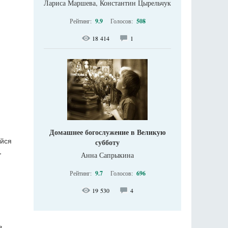
Лариса Маршева, Константин Цырельчук
Рейтинг:
9.9
Голосов:
508
18 414
1
Домашнее богослужение в Великую
субботу
ийся
,
Анна Сапрыкина
Рейтинг:
9.7
Голосов:
696
19 530
4
в