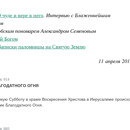
чуде и вере в него
.
Интервью с Блаженнейшим
ом
обским пономарем Александром Семеновым
й Богом
 Записки паломницы на Святую Землю
11 апреля 201
в:
914
АГОДАТНОГО ОГНЯ
икую Субботу в храме Воскресения Христова в Иерусалиме происх
ие Благодатного Огня.
в:
885