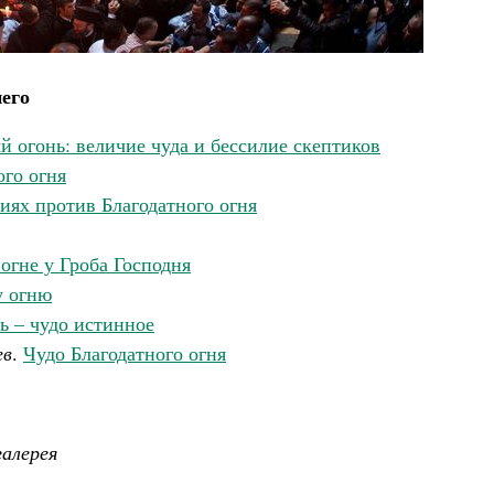
его
й огонь: величие чуда и бессилие скептиков
ого огня
иях против Благодатного огня
огне у Гроба Господня
у огню
ь – чудо истинное
ев
.
Чудо Благодатного огня
алерея