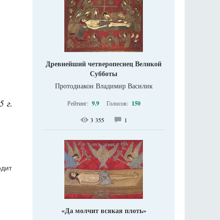
Древнейший четверопеснец Великой
Субботы
Протодиакон Владимир Василик
5 г.
Рейтинг:
9.9
Голосов:
150
3 355
1
одит
«Да молчит всякая плоть»