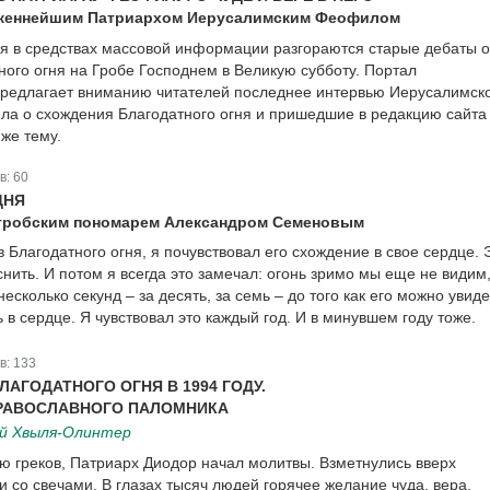
женнейшим Патриархом Иерусалимским Феофилом
я в средствах массовой информации разгораются старые дебаты о
ного огня на Гробе Господнем в Великую субботу. Портал
редлагает вниманию читателей последнее интервью Иерусалимск
а о схождения Благодатного огня и пришедшие в редакцию сайта
же тему.
в:
60
ДНЯ
огробским пономарем Александром Семеновым
Благодатного огня, я почувствовал его схождение в свое сердце. 
ить. И потом я всегда это замечал: огонь зримо мы еще не видим,
несколько секунд – за десять, за семь – до того как его можно увиде
ь в сердце. Я чувствовал это каждый год. И в минувшем году тоже.
в:
133
ЛАГОДАТНОГО ОГНЯ В 1994 ГОДУ.
ПРАВОСЛАВНОГО ПАЛОМНИКА
й Хвыля-Олинтер
ю греков, Патриарх Диодор начал молитвы. Взметнулись вверх
 со свечами. В глазах тысяч людей горячее желание чуда, вера,