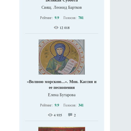
Свящ. Леонид Бартков
Рейтинг:
9.9
Голосов:
781
12 018
«Волною морскою...». Мон. Кассия и
ее песнопения
Елена Бутарова
Рейтинг:
9.9
Голосов:
341
4 935
2