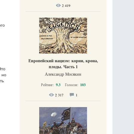
2 419
ого
Европейский нацизм: корни, крона,
плоды. Часть 1
Это
Александр Мосякин
 но
ть
Рейтинг:
9.3
Голосов:
103
2 317
1