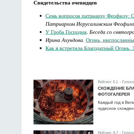
Свидетельства очевидцев
Семь вопросов патриарху Феофилу: О 
Патриархом Иерусалимским Феофил
У Гроба Господня
.
Беседа со святогр
Ирина Ахундова.
Огонь, ниспосланны
Как я встретила Благодатный Огонь.
Рейтинг:
6.1
Голосо
|
СХОЖДЕНИЕ БЛ
ФОТОГАЛЕРЕЯ
Каждый год в Вел
чудесное схожден
Рейтинг:
9.7
Голосо