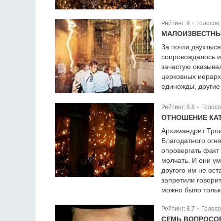
Рейтинг:
9
Голосов
|
МАЛОИЗВЕСТНЫЕ
За почти двухтыс
сопровождалось и
зачастую оказыва
церковных иерарх
единожды, другие 
Рейтинг:
8.8
Голосо
|
ОТНОШЕНИЕ КА
Архимандрит Трои
Благодатного огн
опровергать факт
молчать. И они у
другого им не ост
запретили говори
можно было тольк
Рейтинг:
8.7
Голосо
|
СЕМЬ ВОПРОСОВ