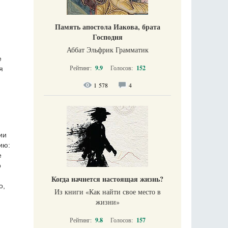
Память апостола Иакова, брата
Господня
Аббат Эльфрик Грамматик
е
Рейтинг:
9.9
Голосов:
152
я
1 578
4
ии
ию:
е
о
Когда начнется настоящая жизнь?
о,
Из книги «Как найти свое место в
жизни​»
Рейтинг:
9.8
Голосов:
157