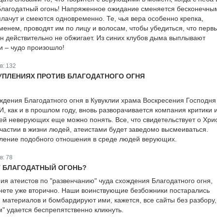
Благодатный огонь! Напряженное ожидание сменяется бесконечны
плачут и смеются одновременно. Те, чья вера особенно крепка,
енем, проводят им по лицу и волосам, чтобы убедиться, что перв
он действительно не обжигает. Из синих клубов дыма выплывают
и – чудо произошло!
в:
132
УПЛЕНИЯХ ПРОТИВ БЛАГОДАТНОГО ОГНЯ
ждения Благодатного огня в Кувуклии храма Воскресения Господня
, как и в прошлом году, вновь разворачивается компания критики 
ей неверующих еще можно понять. Все, что свидетельствует о Хри
участии в жизни людей, атеистами будет заведомо высмеиваться.
ление подобного отношения в среде людей верующих.
в:
78
Т БЛАГОДАТНЫЙ ОГОНЬ?
ия атеистов по "развенчанию" чуда схождения Благодатного огня,
нете уже вторично. Наши воинствующие безбожники постарались
 материалов и бомбардируют ими, кажется, все сайты без разбору,
" удается беспрепятственно кликнуть.