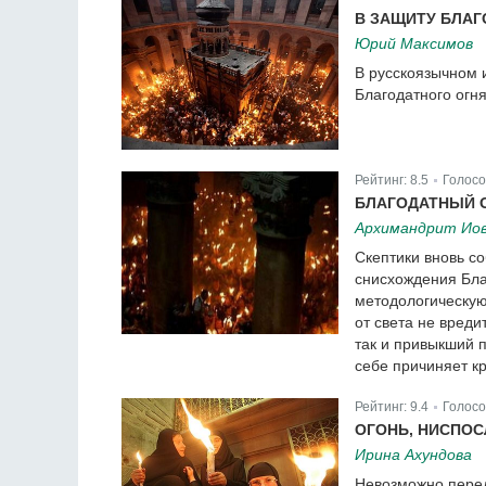
|
В ЗАЩИТУ БЛАГ
Юрий Максимов
В русскоязычном 
Благодатного огня
Рейтинг:
8.5
Голосо
|
БЛАГОДАТНЫЙ О
Архимандрит Иов
Скептики вновь с
снисхождения Бла
методологическую
от света не вреди
так и привыкший 
себе причиняет кр
Рейтинг:
9.4
Голосо
|
ОГОНЬ, НИСПО
Ирина Ахундова
Невозможно переда