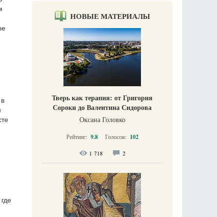
м
НОВЫЕ МАТЕРИАЛЫ
ые
Тверь как терапия: от Григория
 в
Сороки до Валентина Сидорова
и
Оксана Головко
сте
Рейтинг:
9.8
Голосов:
102
1 718
2
 где