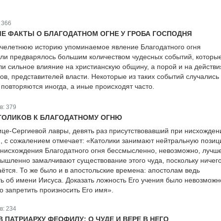
:
366
 ФАКТЫ О БЛАГОДАТНОМ ОГНЕ У ГРОБА ГОСПОДНЯ
ячелетнюю историю упоминаемое явление Благодатного огня
ли предварялось большим количеством чудесных событий, которы
ли сильное влияние на христианскую общину, а порой и на действи
ов, представителей власти. Некоторые из таких событий случались
повторяются иногда, а иные происходят часто.
в:
379
ТОЛИКОВ К БЛАГОДАТНОМУ ОГНЮ
це-Сергиевой лавры, девять раз присутствовавший при нисхожден
я, с сожалением отмечает: «Католики занимают нейтральную позиц
 нисхождения Благодатного огня бессмысленно, невозможно, лучш
мышленно замалчивают существование этого чуда, поскольку ничег
аётся. То же было и в апостольские времена: апостолам ведь
ть об имени Иисуса. Доказать ложность Его учения было невозможн
о запретить произносить Его имя».
в:
234
 ПАТРИАРХУ ФЕОФИЛУ: О ЧУДЕ И ВЕРЕ В НЕГО