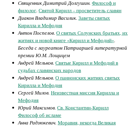
Священник Димитрий Долгушин.
Философ и
филолог
.
Святой Кирилл – просветитель славян
Диакон Владимир Василик
.
Заветы святых
Кирилла и Мефодия
Антон Поспелов
.
О святых Солунских братьях, их
житиях и новой книге «Кирилл и Мефодий»
.
Беседа с лауреатом Патриаршей литературной
премии Ю.М. Лощицем
Андрей Мельков.
Святые Кирилл и Мефодий в
судьбах славянских народов
Андрей Мельков.
О паннонских житиях святых
Кирилла и Мефодия
Сергей Милов.
Неизвестная миссия Кирилла и
Мефодия
Юрий Максимов.
Св. Константин-Кирилл
Философ об исламе
Анна Радзюкевич.
Моравия, некогда Великая