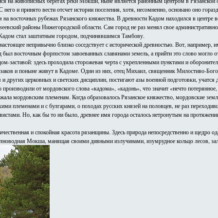
ся на живописных берегах реки Мокши, ныне является районным центром в Рязанской об
С него и принято вести отсчет истории поселения, хотя, несомненно, основано оно гора
 на восточных рубежах Рязанского княжества. В древности Кадом находился в центре в
веевский районы Нижегородской области. Сам город не раз менял свое административно
е Кадом стал заштатным городом, подчинявшимся Тамбову.
настоящее непривычно близко соседствует с исторической древностью. Вот, например, и
род был восточным форпостом завоеванных славянами земель, а прийти это слово могло 
дом-заставой: здесь проходила сторожевая черта с укрепленными пунктами и обороните
заков и поныне живут в Кадоме. Один из них, отец Михаил, священник Милостиво-Богор
ия и других церковных и светских дисциплин, постигают азы военной подготовки, учатс
 производили от мордовского слова «кадома», «кадонь», что значит «нечто потерянное
жала мордовским племенам. Когда образовалось Рязанское княжество, мордовские земли
ими племенами и с булгарами, о походах русских князей на половцев, не раз переходив
тами. Но, как бы то ни было, древнее имя города осталось нетронутым на протяжении в
личественная и спокойная красота рязанщины. Здесь природа непосредственно и щедро о
Полноводная Мокша, манящая своими дивными излучинами, изумрудное кольцо лесов, з