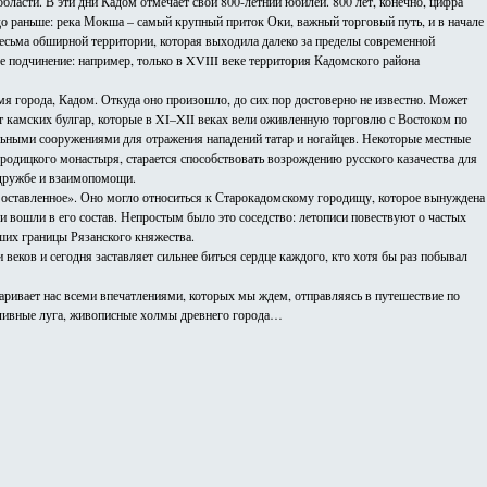
ласти. В эти дни Кадом отмечает свой 800-летний юбилей. 800 лет, конечно, цифра
здо раньше: река Мокша – самый крупный приток Оки, важный торговый путь, и в начале
есьма обширной территории, которая выходила далеко за пределы современной
е подчинение: например, только в XVIII веке территория Кадомского района
мя города, Кадом. Откуда оно произошло, до сих пор достоверно не известно. Может
от камских булгар, которые в XI–XII веках вели оживленную торговлю с Востоком по
льными сооружениями для отражения нападений татар и ногайцев. Некоторые местные
одицкого монастыря, старается способствовать возрождению русского казачества для
я дружбе и взаимопомощи.
, оставленное». Оно могло относиться к Старокадомскому городищу, которое вынуждена
 вошли в его состав. Непростым было это соседство: летописи повествуют о частых
ших границы Рязанского княжества.
еков и сегодня заставляет сильнее биться сердце каждого, кто хотя бы раз побывал
даривает нас всеми впечатлениями, которых мы ждем, отправляясь в путешествие по
аливные луга, живописные холмы древнего города…