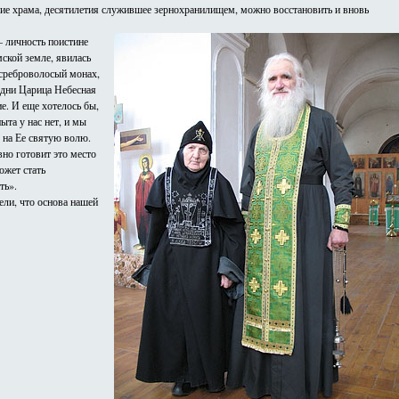
ание храма, десятилетия служившее зернохранилищем, можно восстановить и вновь
 личность поистине
мской земле, явилась
 среброволосый монах,
 дни Царица Небесная
е. И еще хотелось бы,
ыта у нас нет, и мы
я на Ее святую волю.
вно готовит это место
ожет стать
ть».
ели, что основа нашей