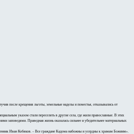
учив после крещения льготы, земельные наделы и поместья, отказывались от
циальным указом стали переселять в другие села, где жили православные. В этих
жиими заповедями. Праведная жизнь оказалась сильнее и убедительнее материальных
священник Иван Кобяков. – Все граждане Кадома набожны и усердны к храмам Божиим».