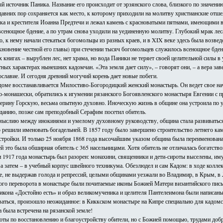
ый источник Паника. Название его происходит от эрзянского слова, близкого по значению
давних пор сохраняется как место, к которому приходили на молитву христианские отш
ока и крестителя Иоанна Предтечи и лежал камень с красноватыми пятнами, имеющими 
 всенощное бдение, а по утрам снова уходили на уединенную молитву. Глубокий мрак 
о, к нему начали стекаться богомольцы из разных краев, и в XIX веке здесь была возве
кновение честной его главы) при стечении тысяч богомольцев служилось всенощное бден
х книгах – вырублен лес, нет храма, но вода Паники не теряет своей целительной силы в
ных характерах нынешних кадомчан. «Эта земля дает силу», – говорят они, – а вера за
славие. И сегодня древний могучий корень дает новые побеги.
доме восстанавливается Милостиво-Богородицкий женский монастырь. Он ведет свое нача
о-монашески, обратились к игумении рязанского Богоявленского монастыря Евгении с п
ерину Горскую, весьма опытную духовно. Иноческую жизнь в общине она устроила по у
еданию, позже сам преподобный Серафим посетил обитель.
ыслию между инокинями и умелому духовному руководству, община стала развиваться, 
 решили именовать богадельней. В 1857 году было завершено строительство летнего к
стройки. И только 25 ноября 1868 года высочайшим указом община была переименована 
 это была обширная обитель с 365 насельницами. Хотя обитель не отличалась богатство
 1917 года монастырь был разорен: монахини, священники и дети-сироты выселены, иму
а затем – в учебный корпус швейного техникума. Обезлюдел и сам Кадом: в ходе колле
не, не выдержав голода и репрессий, целыми общинами уезжали во Владимир, в Крым, 
го переворота в монастыре были почитаемые иконы Божией Матери византийского письм
икона «Достойно есть» и образ великомученика и целителя Пантелеимона были написаны
иваться, произошло неожиданное: в Киккском монастыре на Кипре специально для кадом
 была встречена на рязанской земле!
оты по восстановлению и благоустройству обители, но с Божией помощью, трудами доб