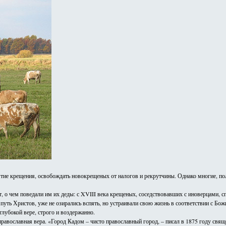
тие крещения, освобождать новокрещеных от налогов и рекрутчины. Однако многие, пол
о чем поведали им их деды: с XVIII века крещеных, соседствовавших с иноверцами, спе
путь Христов, уже не озирались вспять, но устраивали свою жизнь в соответствии с Бо
лубокой вере, строго и воздержанно.
ле православная вера. «Город Кадом – чисто православный город, – писал в 1875 году 