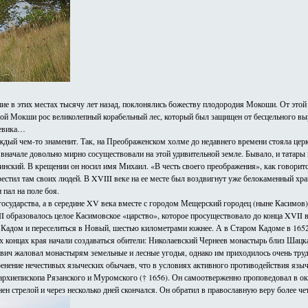
ие в этих местах тысячу лет назад, поклонялись божеству плодородия Мокоши. От этой 
вной Мокши рос великолепный корабельный лес, который был защищен от бесцельного выр
ежевика…
ждый чем-то знаменит. Так, на Преображенском холме до недавнего времени стояла церк
 вначале довольно мирно сосуществовали на этой удивительной земле. Бывало, и татар
нский. В крещении он носил имя Михаил. «В честь своего преображения», как говорит
стил там своих людей. В XVIII веке на ее месте был воздвигнут уже белокаменный х
пал на поле боя.
осударства, а в середине XV века вместе с городом Мещерский городец (ныне Касимов
 образовалось целое Касимовское «царство», которое просуществовало до конца XVII в
адом и переселиться в Новый, шестью километрами южнее. А в Старом Кадоме в 1652 
гих концах края начали создаваться обители: Николаевский Чернеев монастырь близ Ша
ич жаловал монастырям земельные и лесные угодья, однако им приходилось очень трудн
нение нечестивых языческих обычаев, что в условиях активного противодействия язычес
архиепископа Рязанского и Муромского († 1656). Он самоотверженно проповедовал в о
н стрелой и через несколько дней скончался. Он обратил в православную веру более че