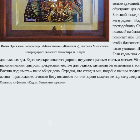
только духовной,
обустроить для 
Большой вклад в
незаурядная. «Ка
преподобному Се
похожий на были
помогает нам. Об
чтобы благочести
Икона Пресвятой Богородицы «Милостивая» («Киккская»), святыня Милостиво-
часто унываем. Н
Богородицкого женского монастыря п. Кадом
Если кадомская о
для важных дел. Здесь перекрещиваются дороги, ведущие к разным святым местам: 90 к
паломническим центром, прекрасным местом для отдыха, где могли бы останавливатьс
Россию поднимать – наше общее дело. Отрадно, что сегодня мы, подобно нашим предкам
жизни – православие, и только Богу возможно то, что порою кажется не под силу людям
Отрывок из фильма «Кадом: Затерянная красота».