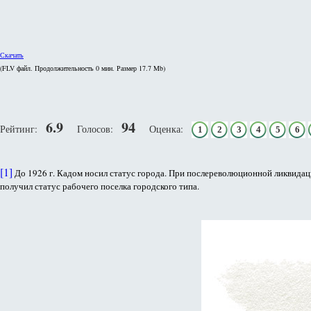
Скачать
(FLV файл. Продолжительность
0 мин.
Размер
17.7 Mb
)
6.9
94
Рейтинг:
Голосов:
Оценка:
1
2
3
4
5
6
[1]
До 1926 г. Кадом носил статус города. При послереволюционной ликвидации
получил статус рабочего поселка городского типа.