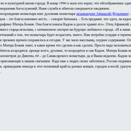
 но и культурной жизни города. В конце 1990-х мало кто верил, что обезображенное зд
совершения богослужений. Ныне служба в обители совершается ежедневно.
 возрождение монастыря внес духовник монастыря
архимандрит Афанасий (Культинов)
–
дом – это благословенное место, – говорит батюшка. – Есть предание, что здесь, на кадо
рафиму Матерь Божия. Она благословила Кадом и доселе хранит его». Отец Афанасий,
нного старца-исполина, с оптимизмом смотрит на будущее любимого города: «И в наши
етований о том, что монастырь будет возрастать, много. Нам потребно усердие и терпени
е прежних времен сохранялось и сегодня. У нас мало насельниц, скудное содержание. Оп
о Матерь Божия знает, в какое время что сделать и как сделать. Просто надо положитьс
битель возродится, прежде всего, духовно, то возродится и сам Кадом. Матерь Божия я
илометров до Дивеева, 60 – до Санаксарского монастыря, да и Выша недалеко. Кадом м
я приезжающие к нашим святыням. Надо нам о людях своих заботиться, Россию поднима
, пришедшим некогда в этот потаенный край из разных концов, городов и весей, уразум
.