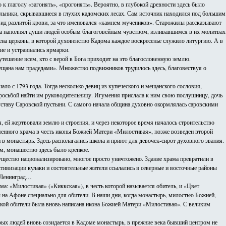
 к глаголу «загонять», «прогонять». Вероятно, в глубокой древности здесь было
ельники, скрывавшиеся в глухих кадомских лесах. Сам источник находился под большим
вид разлитой крови, за что именовался «камнем мучеников». Старожилы рассказывают
леса наполнял души людей особым благоговейным чувством, изливавшимся в их молитвах
дена церковь, в которой духовенство Кадома каждое воскресенье служило литургию. А в
ие и устраивались ярмарки.
 утешение всем, кто с верой в Бога приходит на это благословенную землю.
вещана нам прадедами». Множество подвижников трудилось здесь, благовествуя о
ло с 1793 года. Тогда несколько девиц из купеческого и мещанского сословия,
росьбой найти им руководительницу. Игумения прислала к ним свою послушницу, дочь
ставу Саровской пустыни. С самого начала община духовно окормлялась саровскими
ей жертвовали землю и строения, и через некоторое время началось строительство
аменного храма в честь иконы Божией Матери «Милостивая», позже возведен второй
в монастырь. Здесь располагались школа и приют для девочек-сирот духовного звания.
м, монашество здесь было крепкое.
щество национализировано, многое просто уничтожено. Здание храма превратили в
ктивизации кулаки и состоятельные жители ссылались в северные и восточные районы
в Ленинград…
а: «Милостивая» («Киккская»), в честь которой называется обитель, и «Цвет
 на Афоне специально для обители. В наши дни, когда монастырь, милостью Божией,
ской обители была вновь написана икона Божией Матери «Милостивая». С великим
рых людей вновь созидается в Кадоме монастырь, в прежние века бывший центром не