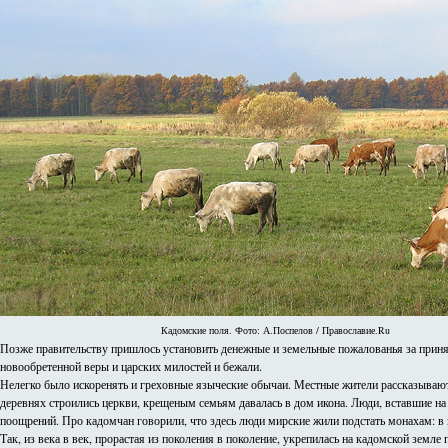
Кадомские поля. Фото: А.Поспелов / Православие.Ru
Позже правительству пришлось установить денежные и земельные пожалованья за приня
новообретенной веры и царских милостей и бежали.
Нелегко было искоренять и греховные языческие обычаи. Местные жители рассказывают, 
деревнях строились церкви, крещеным семьям давалась в дом икона. Люди, вставшие на 
поощрений. Про кадомчан говорили, что здесь люди мирские жили подстать монахам: в г
Так, из века в век, прорастая из поколения в поколение, укрепилась на кадомской зем