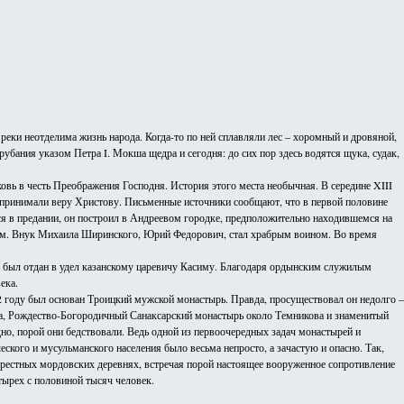
реки неотделима жизнь народа. Когда-то по ней сплавляли лес – хоромный и дровяной,
убания указом Петра I. Мокша щедра и сегодня: до сих пор здесь водятся щука, судак,
овь в честь Преображения Господня. История этого места необычная. В середине XIII
ы принимали веру Христову. Письменные источники сообщают, что в первой половине
ся в предании, он построил в Андреевом городке, предположительно находившемся на
рам. Внук Михаила Ширинского, Юрий Федорович, стал храбрым воином. Во время
) был отдан в удел казанскому царевичу Касиму. Благодаря ордынским служилым
ека.
году был основан Троицкий мужской монастырь. Правда, просуществовал он недолго –
цка, Рождество-Богородичный Санаксарский монастырь около Темникова и знаменитый
о, порой они бедствовали. Ведь одной из первоочередных задач монастырей и
кого и мусульманского населения было весьма непросто, а зачастую и опасно. Так,
крестных мордовских деревнях, встречая порой настоящее вооруженное сопротивление
тырех с половиной тысяч человек.