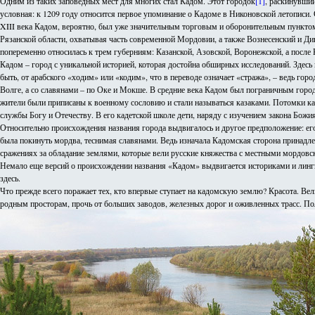
Одним из таких заповедных мест для многих стал Кадом. Этот городок
[1]
, раскинувший
условная: к 1209 году относится первое упоминание о Кадоме в Никоновской летописи. 
XIII века Кадом, вероятно, был уже значительным торговым и оборонительным пунктом
Рязанской области, охватывая часть современной Мордовии, а также Вознесенский и Ди
попеременно относилась к трем губерниям: Казанской, Азовской, Воронежской, а посл
Кадом – город с уникальной историей, которая достойна обширных исследований. Здесь 
быть, от арабского «ходим» или «кодим», что в переводе означает «стража», – ведь го
Волге, а со славянами – по Оке и Мокше. В средние века Кадом был пограничным горо
жители были приписаны к военному сословию и стали называться казаками. Потомки ка
службы Богу и Отечеству. В его кадетской школе дети, наряду с изучением закона Бож
Относительно происхождения названия города выдвигалось и другое предположение: его
была покинуть мордва, теснимая славянами. Ведь изначала Кадомская сторона принадле
сражениях за обладание землями, которые вели русские княжества с местными мордовск
Немало еще версий о происхождении названия «Кадом» выдвигается историками и лингвис
здесь.
Что прежде всего поражает тех, кто впервые ступает на кадомскую землю? Красота. Ве
родным просторам, прочь от больших заводов, железных дорог и оживленных трасс. 