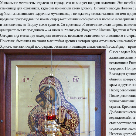
Уникальное место есть недалеко от города, его не минует ни один паломник. Это целебн
становище для охотников, куда они приносили свою добычу. В памяти народа Паника с 
дубом, называвшимся «деревом мучеников», а неподалеку стояла часовня во имя прор
предание прапрадедов: по ночам старцы-отшельники собирались в часовне и совершали
и песнопениях ко Творцу всего сущего. Со временем об источнике стало широко известн
дни престольных праздников – 24 июня и 29 августа (Рождество Иоанна Предтечи и Усе
Сегодня вид места, где находится источник, несколько отличается от описанного в стары
Поистине, былинная по своим масштабам древняя история края отразилась и на самобыт
Христе, немало людей пострадали, отстаивая и защищая спасительный Божий дар – право
С 1997 года в Ка
желавшие жить п
псаломщика Екат
старцами. По пр
Благодаря едином
обители, которую
храм и другие по
Перед революцией
После революции
зернохранилище, 
страны. Крестья
До большевистско
неувядаемый», а 
стал восстанавл
торжеством икона
Нелегко идут раб