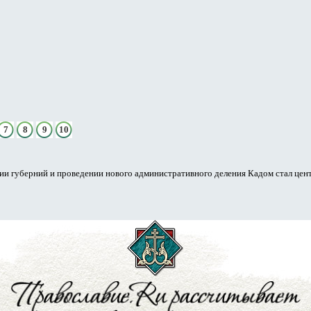
7
8
9
10
 губерний и проведении нового административного деления Кадом стал центром