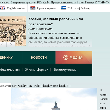
«Кадом: Затерянная красота» FLV файл. Продолжительность 8 мин. Размер 17.7 Mb)"/>
English version
Српска верзиjа
Ελληνική έκδοση
Хозяин, наемный работник или
потребитель?
Анна Сапрыкина
Если в классическом отечественном
образовании ребенка «встраивали» в
общество, то новые учебники формируют
человека «исключенного» из общественной,
реальной жизни.
ЕННИКУ
НОВОСТИ
МЕДИА
благочестия
|
Жизнь Церкви
|
Богослужение
спечатать
'); //'" width='+pic_width+' height='+pic_height } }
На
карте
России
есть
такие