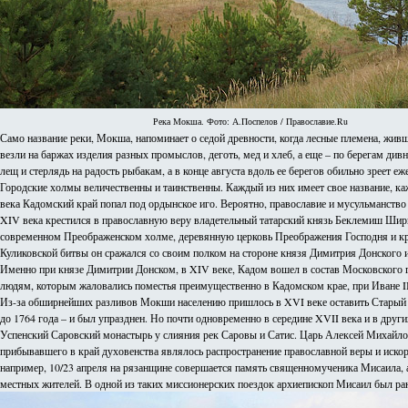
Река Мокша. Фото: А.Поспелов / Православие.Ru
Само название реки, Мокша, напоминает о седой древности, когда лесные племена, живш
везли на баржах изделия разных промыслов, деготь, мед и хлеб, а еще – по берегам ди
лещ и стерлядь на радость рыбакам, а в конце августа вдоль ее берегов обильно зреет 
Городские холмы величественны и таинственны. Каждый из них имеет свое название, ка
века Кадомский край попал под ордынское иго. Вероятно, православие и мусульманство
XIV века крестился в православную веру владетельный татарский князь Беклемиш Шири
современном Преображенском холме, деревянную церковь Преображения Господня и кре
Куликовской битвы он сражался со своим полком на стороне князя Димитрия Донского и 
Именно при князе Димитрии Донском, в XIV веке, Кадом вошел в состав Московского г
людям, которым жаловались поместья преимущественно в Кадомском крае, при Иване III
Из-за обширнейших разливов Мокши населению пришлось в XVI веке оставить Старый К
до 1764 года – и был упразднен. Но почти одновременно в середине XVII века и в дру
Успенский Саровский монастырь у слияния рек Саровы и Сатис. Царь Алексей Михайлов
прибывавшего в край духовенства являлось распространение православной веры и искоре
например, 10/23 апреля на рязанщине совершается память священномученика Мисаила, 
местных жителей. В одной из таких миссионерских поездок архиепископ Мисаил был ране