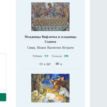
Младенцы Вифлеема и младенцы
Содома
Свящ. Иоанн Валентин Истрати
Рейтинг:
9.9
Голосов:
298
4 267
6