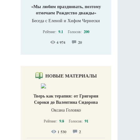
«Мы любим праздновать, поэтому
отмечаем Рождество дважды»
Беседа с Еленой и Хифом Чернески
Рейтинг:
9.1
Голосов:
200
4 974
20
НОВЫЕ МАТЕРИАЛЫ
Тверь как терапия: от Григория
Сороки до Валентина Сидорова
Оксана Головко
Рейтинг:
9.8
Голосов:
91
1 530
2