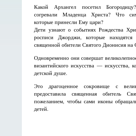
Какой Архангел посетил Богородицу
согревали Младенца Христа? Что си
которые принесли Ему цари?
Дети узнают о событиях Рождества Хри
росписи Джорджи, которые находятся
священной обители Святого Дионисия на 
Одновременно они совершат великолепно
византийского искусства — искусства, к
детской душе.
Это драгоценное сокровище с вел
предоставила священная обитель Св
пожеланием, чтобы сами иконы обраща
детей.
Разлуки не будет
Фредерика де Грааф