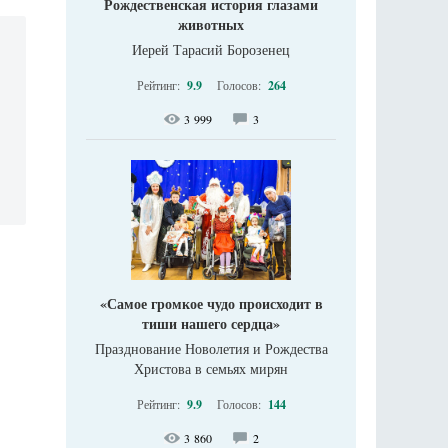
Рождественская история глазами
животных
Иерей Тарасий Борозенец
Рейтинг:
9.9
Голосов:
264
3 999
3
«Самое громкое чудо происходит в
тиши нашего сердца»
Празднование Новолетия и Рождества
Христова в семьях мирян
Рейтинг:
9.9
Голосов:
144
3 860
2