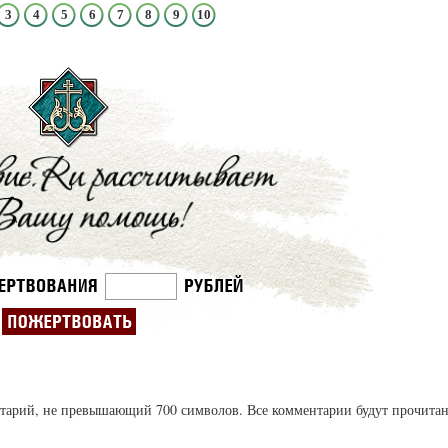
Кирилл Мурышев
3
4
5
6
7
8
9
10
ентарий, не превышающий 700 символов. Все комментарии будут прочита