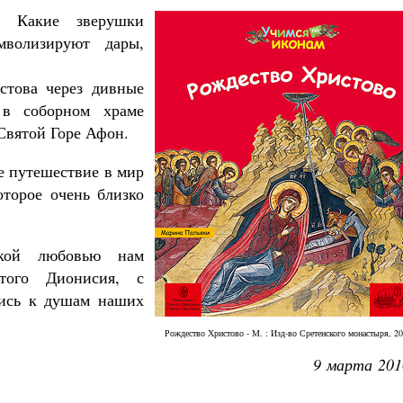
? Какие зверушки
мволизируют дары,
стова через дивные
 в соборном храме
Святой Горе Афон.
е путешествие в мир
оторое очень близко
икой любовью нам
ятого Дионисия, с
лись к душам наших
Рождество Христово - М. : Изд-во Сретенского монастыря, 20
9 марта 201
Великомученик Георгий Победоносец. Н
святого
Роман Котов
Как найти своё место в жизни