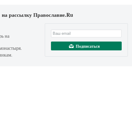
 на рассылку Православие.Ru
рь на
монастыря.
никам.