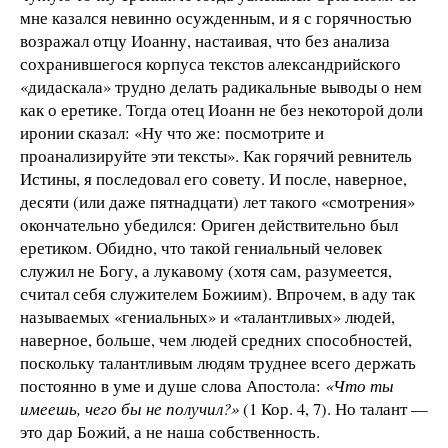
мне казался невинно осужденным, и я с горячностью
возражал отцу Иоанну, настаивая, что без анализа
сохранившегося корпуса текстов александрийского
«дидаскала» трудно делать радикальные выводы о нем
как о еретике. Тогда отец Иоанн не без некоторой доли
иронии сказал: «Ну что же: посмотрите и
проанализируйте эти тексты». Как горячий ревнитель
Истины, я последовал его совету. И после, наверное,
десяти (или даже пятнадцати) лет такого «смотрения»
окончательно убедился: Ориген действительно был
еретиком. Обидно, что такой гениальный человек
служил не Богу, а лукавому (хотя сам, разумеется,
считал себя служителем Божиим). Впрочем, в аду так
называемых «гениальных» и «талантливых» людей,
наверное, больше, чем людей средних способностей,
поскольку талантливым людям труднее всего держать
постоянно в уме и душе слова Апостола:
«Что ты
имеешь, чего бы не получил?»
(1 Кор. 4, 7). Но талант —
это дар Божий, а не наша собственность.