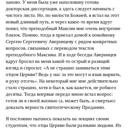
заново. У меня была уже наполовину готова
докторская диссертация, а здесь следует начинать с
чистого листа. Но, по милости Божией, я встал на этот
новый длинный путь, и через какое-то время вдруг
понял, что преподобный Максим мне очень внутренне
близок. Помню, тогда я приехал домой к покойному
Сергею Сергеевичу Аверинцеву с рядом конкретных
вопросов, связанных с переводом текстов
преподобного Максима. И в ходе беседы Аверинцев
вдруг бросил на меня какой-то острый и разящий
взгляд и спросил: «А не страшно заниматься этим
отцом Церкви? Ведь у нас за это могут и язык вырвать,
и руку отсечь». На некоторый миг мне действительно
стало страшно, хотя и был я, как кажется, не робкого
десятка. Тогда впервые передо мною встал вопрос:
готов ли я своей жизнью (а, может быть, и смертью)
доказать верность святоотеческому Преданию.
Я постоянно пытаюсь показать на лекциях своим
студентам, что отцы Церкви были разными людьми. Их