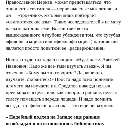
Православной Церкви, может представляться, что
оппоненты святителя — первоклассные мыслители, а
он — «троечник», который лишь повторяет
«святоотеческие азы». Таких исследователей я не могу
назвать патрологами. Вследствие всего
вышесказанного я глубоко убежден в том, что сугубая
«филологизация» (или «философизация») патрологии
является просто попыткой ее «расцерковления».
Иногда студенты задают вопрос: «Ну, как же, Алексей
Иванович! Надо же все-таки изучать языки». Я им
отвечаю: «Кому вы это говорите? Да, конечно,
изучайте, старайтесь!» Просто надо ясно понимать,
для чего вы изучаете их. Средства никогда нельзя
превращать в цель, или, как говорили раньше, нельзя
телегу помещать впереди лошади. И надо помнить
всегда, что филолог-классик — это еще не патролог.
– Подобный подход на Западе еще раньше
возобладал и по отношению к библеистике.