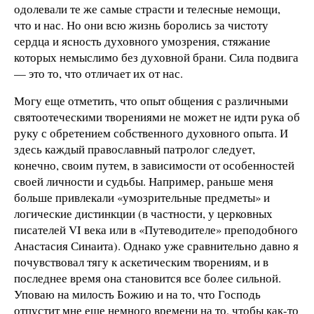
одолевали те же самые страсти и телесные немощи,
что и нас. Но они всю жизнь боролись за чистоту
сердца и ясность духовного умозрения, стяжание
которых немыслимо без духовной брани. Сила подвига
— это то, что отличает их от нас.
Могу еще отметить, что опыт общения с различными
святоотеческими творениями не может не идти рука об
руку с обретением собственного духовного опыта. И
здесь каждый православный патролог следует,
конечно, своим путем, в зависимости от особенностей
своей личности и судьбы. Например, раньше меня
больше привлекали «умозрительные предметы» и
логические дистинкции (в частности, у церковных
писателей VI века или в «Путеводителе» преподобного
Анастасия Синаита). Однако уже сравнительно давно я
почувствовал тягу к аскетическим творениям, и в
последнее время она становится все более сильной.
Уповаю на милость Божию и на то, что Господь
отпустит мне еще немного времени на то, чтобы как-то