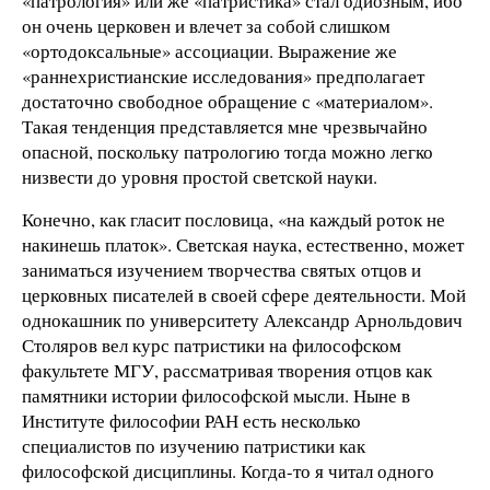
«патрология» или же «патристика» стал одиозным, ибо
он очень церковен и влечет за собой слишком
«ортодоксальные» ассоциации. Выражение же
«раннехристианские исследования» предполагает
достаточно свободное обращение с «материалом».
Такая тенденция представляется мне чрезвычайно
опасной, поскольку патрологию тогда можно легко
низвести до уровня простой светской науки.
Конечно, как гласит пословица, «на каждый роток не
накинешь платок». Светская наука, естественно, может
заниматься изучением творчества святых отцов и
церковных писателей в своей сфере деятельности. Мой
однокашник по университету Александр Арнольдович
Столяров вел курс патристики на философском
факультете МГУ, рассматривая творения отцов как
памятники истории философской мысли. Ныне в
Институте философии РАН есть несколько
специалистов по изучению патристики как
философской дисциплины. Когда-то я читал одного