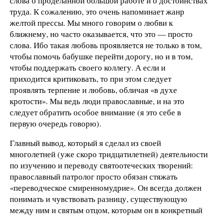
слова о проделанной большой работе и о достоинствах
труда. К сожалению, это очень напоминает жанр
желтой прессы. Мы много говорим о любви к
ближнему, но часто оказывается, что это — просто
слова. Ибо такая любовь проявляется не только в том,
чтобы помочь бабушке перейти дорогу, но и в том,
чтобы поддержать своего коллегу. А если и
приходится критиковать, то при этом следует
проявлять терпение и любовь, обличая «в духе
кротости». Мы ведь люди православные, и на это
следует обратить особое внимание (я это себе в
первую очередь говорю).
Главный вывод, который я сделал из своей
многолетней (уже скоро тридцатилетней) деятельности
по изучению и переводу святоотеческих творений:
православный патролог просто обязан стяжать
«переводческое смиренномудрие». Он всегда должен
понимать и чувствовать разницу, существующую
между ним и святым отцом, которым он в конкретный