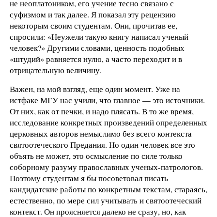
не неоплатоником, его учение тесно связано с
суфизмом и так далее. Я показал эту рецензию
некоторым своим студентам. Они, прочитав ее,
спросили: «Неужели такую книгу написал ученый
человек?» Другими словами, ценность подобных
«штудий» равняется нулю, а часто переходит и в
отрицательную величину.
Важен, на мой взгляд, еще один момент. Уже на
истфаке МГУ нас учили, что главное — это источники.
От них, как от печки, и надо плясать. В то же время,
исследование конкретных произведений определенных
церковных авторов немыслимо без всего контекста
святоотеческого Предания. Но один человек все это
объять не может, это осмысление по силе только
соборному разуму православных ученых-патрологов.
Поэтому студентам я бы посоветовал писать
кандидатские работы по конкретным текстам, стараясь,
естественно, по мере сил учитывать и святоотеческий
контекст. Он проясняется далеко не сразу, но, как