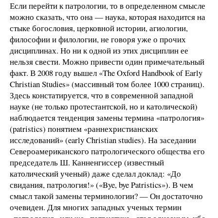
Если перейти к патрологии, то в определенном смысле
можно сказать, что она — наука, которая находится на
стыке богословия, церковной истории, агиологии,
философии и филологии, не говоря уже о прочих
дисциплинах. Но ни к одной из этих дисциплин ее
нельзя свести. Можно привести один примечательный
факт. В 2008 году вышел «The Oxford Handbook of Early
Christian Studies» (массивный том более 1000 страниц).
Здесь констатируется, что в современной западной
науке (не только протестантской, но и католической)
наблюдается тенденция замены термина «патрология»
(patristics) понятием «раннехристианских
исследований» (early Christian studies). На заседании
Североамериканского патрологического общества его
председатель Ш. Канненгиссер (известный
католический ученый) даже сделал доклад: «До
свидания, патрология!» («Bye, bye Patristics»). В чем
смысл такой замены терминологии? — Он достаточно
очевиден. Для многих западных ученых термин