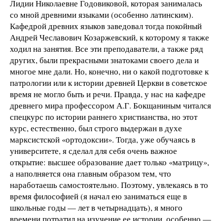
Лидии Николаевне Годовиковой, которая занималась
со мной древними языками (особенно латинским).
Кафедрой древних языков заведовал тогда покойный
Андрей Чеславович Козаржевский, к которому я также
ходил на занятия. Все эти преподаватели, а также ряд
других, были прекрасными знатоками своего дела и
многое мне дали. Но, конечно, ни о какой подготовке к
патрологии или к истории древней Церкви в советское
время не могло быть и речи. Правда, у нас на кафедре
древнего мира профессором А.Г. Бокщаниным читался
спецкурс по истории раннего христианства, но этот
курс, естественно, был строго выдержан в духе
марксистской «ортодоксии». Тогда, уже обучаясь в
университете, я сделал для себя очень важное
открытие: высшее образование дает только «матрицу»,
а наполняется она главным образом тем, что
наработаешь самостоятельно. Поэтому, увлекаясь в то
время философией (я начал ею заниматься еще в
школьные годы — лет в четырнадцать), я много
времени потратил на изучение ее истории, особенно —