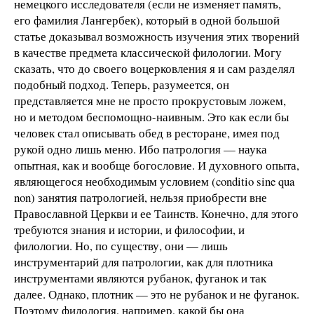
немецкого исследователя (если не изменяет память,
его фамилия Лангербек), который в одной большой
статье доказывал возможность изучения этих творений
в качестве предмета классической филологии. Могу
сказать, что до своего воцерковления я и сам разделял
подобный подход. Теперь, разумеется, он
представляется мне не просто прокрустовым ложем,
но и методом беспомощно-наивным. Это как если бы
человек стал описывать обед в ресторане, имея под
рукой одно лишь меню. Ибо патрология — наука
опытная, как и вообще богословие. И духовного опыта,
являющегося необходимым условием (conditio sine qua
non) занятия патрологией, нельзя приобрести вне
Православной Церкви и ее Таинств. Конечно, для этого
требуются знания и истории, и философии, и
филологии. Но, по существу, они — лишь
инструментарий для патрологии, как для плотника
инструментами являются рубанок, фуганок и так
далее. Однако, плотник — это не рубанок и не фуганок.
Поэтому филология, например, какой бы она