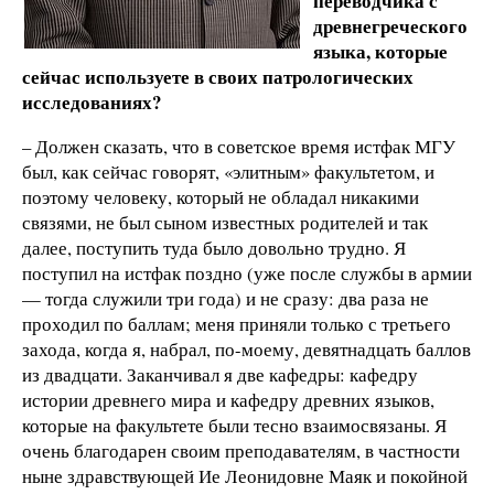
переводчика с
древнегреческого
языка, которые
сейчас используете в своих патрологических
исследованиях?
– Должен сказать, что в советское время истфак МГУ
был, как сейчас говорят, «элитным» факультетом, и
поэтому человеку, который не обладал никакими
связями, не был сыном известных родителей и так
далее, поступить туда было довольно трудно. Я
поступил на истфак поздно (уже после службы в армии
— тогда служили три года) и не сразу: два раза не
проходил по баллам; меня приняли только с третьего
захода, когда я, набрал, по-моему, девятнадцать баллов
из двадцати. Заканчивал я две кафедры: кафедру
истории древнего мира и кафедру древних языков,
которые на факультете были тесно взаимосвязаны. Я
очень благодарен своим преподавателям, в частности
ныне здравствующей Ие Леонидовне Маяк и покойной