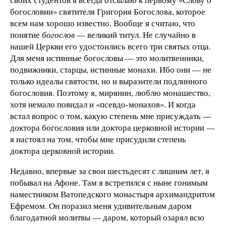
богословии» святителя Григория Богослова, которое
всем нам хорошо известно. Вообще я считаю, что
понятие
богослов
— великий титул. Не случайно в
нашей Церкви его удостоились всего три святых отца.
Для меня истинные богословы — это молитвенники,
подвижники, старцы, истинные монахи. Ибо они — не
только идеалы святости, но и выразители подлинного
богословия. Поэтому я, мирянин, люблю монашество,
хотя немало повидал и «псевдо-монахов». И когда
встал вопрос о том, какую степень мне присуждать —
доктора богословия или доктора церковной истории —
я настоял на том, чтобы мне присудили степень
доктора церковной истории.
Недавно, впервые за свои шестьдесят с лишним лет, я
побывал на Афоне. Там я встретился с ныне гонимым
наместником Ватопедского монастыря архимандритом
Ефремом. Он поразил меня удивительным даром
благодатной молитвы — даром, который озарял всю