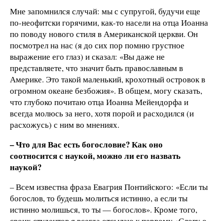
Мне запомнился случай: мы с супругой, будучи еще
по-неофитски горячими, как-то насели на отца Иоанна
по поводу нового стиля в Американской церкви. Он
посмотрел на нас (я до сих пор помню грустное
выражение его глаз) и сказал: «Вы даже не
представляете, что значит быть православным в
Америке. Это такой маленький, крохотный островок в
огромном океане безбожия». В общем, могу сказать,
что глубоко почитаю отца Иоанна Мейендорфа и
всегда молюсь за него, хотя порой и расходился (и
расхожусь) с ним во мнениях.
– Что для Вас есть богословие? Как оно
соотносится с наукой, можно ли его назвать
наукой?
– Всем известна фраза Евагрия Понтийского: «Если ты
богослов, то будешь молиться истинно, а если ты
истинно молишься, то ты — богослов». Кроме того,
своих студентов я всегда отсылаю к первому «Слову о