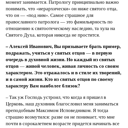
момент занимается. Патрологу принципиально важно
понимать, что «иерархически» он ниже святого отца,
что он — «под ним». Самое страшное для
православного патролога — это фамильярность по
отношению к святоотеческому наследию, та хула на
Святого Духа, которая никогда не простится.
– Алексей Иванович, Вы призываете брать пример,
подражать, учиться у святых отцов
в первую
—
очередь в духовной жизни. Но каждый из святых
отцов
живой человек, живая личность со своим
—
характером. Это отражалось и в стиле их творений,
и в самой жизни. Кто из святых отцов по своему
характеру Вам наиболее близок?
– Так уж Господь устроил, что когда я пришел в
Церковь, наш духовник благословил меня заниматься
преподобным Максимом Исповедником. Я тогда
страшно возмутился: разве он не понимает, что мне
почти в сорокалетнем возрасте придется начинать все