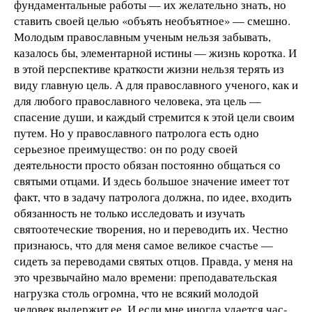
фундаментальные работы — их желательно знать, но
ставить своей целью «объять необъятное» — смешно.
Молодым православным ученым нельзя забывать,
казалось бы, элементарной истины — жизнь коротка. И
в этой перспективе краткости жизни нельзя терять из
виду главную цель. А для православного ученого, как и
для любого православного человека, эта цель —
спасение души, и каждый стремится к этой цели своим
путем. Но у православного патролога есть одно
серьезное преимущество: он по роду своей
деятельности просто обязан постоянно общаться со
святыми отцами. И здесь большое значение имеет тот
факт, что в задачу патролога должна, по идее, входить
обязанность не только исследовать и изучать
святоотеческие творения, но и переводить их. Честно
признаюсь, что для меня самое великое счастье —
сидеть за переводами святых отцов. Правда, у меня на
это чрезвычайно мало времени: преподавательская
нагрузка столь огромна, что не всякий молодой
человек выдержит ее. И если мне иногда удается час-