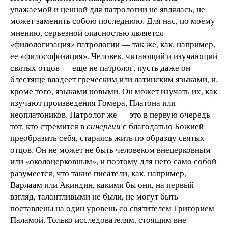
уважаемой и ценной для патрологии не являлась, не
может заменить собою последнюю. Для нас, по моему
мнению, серьезной опасностью является
«филологизация» патрологии — так же, как, например,
ее «философизация». Человек, читающий и изучающий
святых отцов — еще не патролог, пусть даже он
блестяще владеет греческим или латинским языками, и,
кроме того, языками новыми. Он может изучать их, как
изучают произведения Гомера, Платона или
неоплатоников. Патролог же — это в первую очередь
тот, кто стремится в
синергии
с благодатью Божией
преобразить себя, стараясь жить по образцу святых
отцов. Он не может не быть человеком внецерковным
или «околоцерковным», и поэтому для него само собой
разумеется, что такие писатели, как, например,
Варлаам или Акиндин, какими бы они, на первый
взгляд, талантливыми не были, не могут быть
поставлены на один уровень со святителем Григорием
Паламой. Только исследователям, стоящим вне