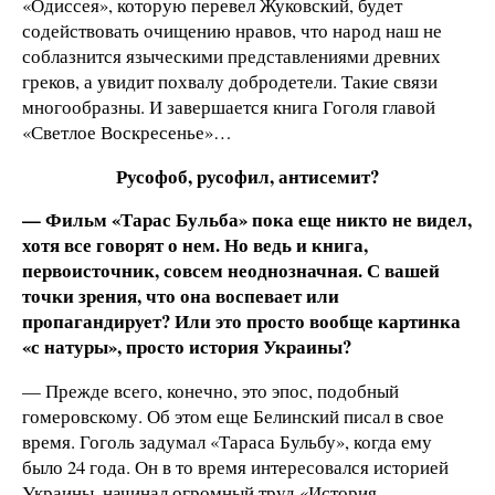
«Одиссея», которую перевел Жуковский, будет
содействовать очищению нравов, что народ наш не
соблазнится языческими представлениями древних
греков, а увидит похвалу добродетели. Такие связи
многообразны. И завершается книга Гоголя главой
«Светлое Воскресенье»…
Русофоб, русофил, антисемит?
— Фильм «Тарас Бульба» пока еще никто не видел,
хотя все говорят о нем. Но ведь и книга,
первоисточник, совсем неоднозначная. С вашей
точки зрения, что она воспевает или
пропагандирует? Или это просто вообще картинка
«с натуры», просто история Украины?
— Прежде всего, конечно, это эпос, подобный
гомеровскому. Об этом еще Белинский писал в свое
время. Гоголь задумал «Тараса Бульбу», когда ему
было 24 года. Он в то время интересовался историей
Украины, начинал огромный труд «История