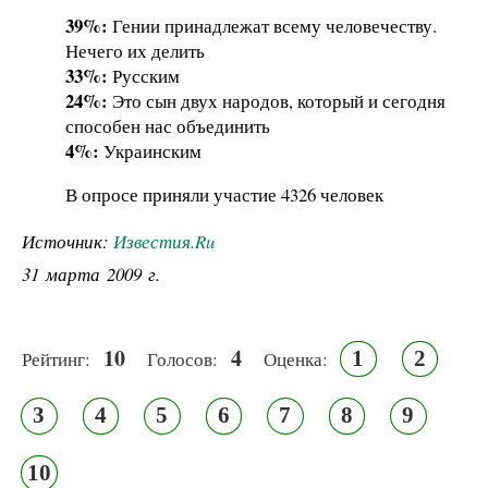
39%:
Гении принадлежат всему человечеству.
Нечего их делить
33%:
Русским
24%:
Это сын двух народов, который и сегодня
способен нас объединить
4%:
Украинским
В опросе приняли участие 4326 человек
Источник:
Известия.Ru
31 марта 2009 г.
10
4
1
2
Рейтинг:
Голосов:
Оценка:
3
4
5
6
7
8
9
10