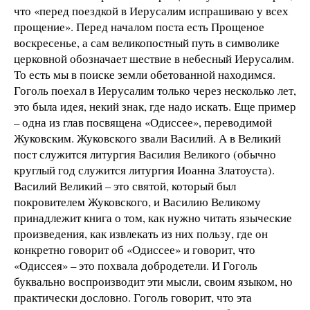
что «перед поездкой в Иерусалим испрашиваю у всех
прощение». Перед началом поста есть Прощеное
воскресенье, а сам великопостный путь в символике
церковной обозначает шествие в небесный Иерусалим.
То есть мы в поиске земли обетованной находимся.
Гоголь поехал в Иерусалим только через несколько лет,
это была идея, некий знак, где надо искать. Еще пример
– одна из глав посвящена «Одиссее», переводимой
Жуковским. Жуковского звали Василий. А в Великий
пост служится литургия Василия Великого (обычно
круглый год служится литургия Иоанна Златоуста).
Василий Великий – это святой, который был
покровителем Жуковского, и Василию Великому
принадлежит книга о том, как нужно читать языческие
произведения, как извлекать из них пользу, где он
конкретно говорит об «Одиссее» и говорит, что
«Одиссея» – это похвала добродетели. И Гоголь
буквально воспроизводит эти мысли, своим языком, но
практически дословно. Гоголь говорит, что эта