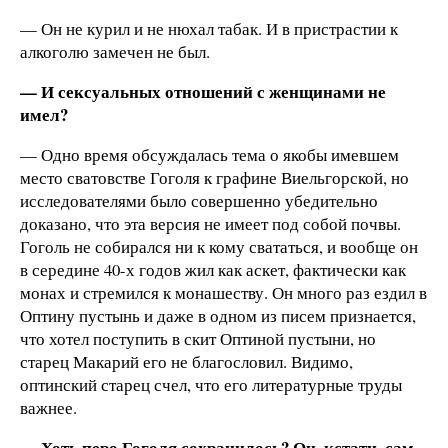
— Он не курил и не нюхал табак. И в пристрастии к
алкоголю замечен не был.
— И сексуальных отношений с женщинами не
имел?
— Одно время обсуждалась тема о якобы имевшем
место сватовстве Гоголя к графине Виельгорской, но
исследователями было совершенно убедительно
доказано, что эта версия не имеет под собой почвы.
Гоголь не собирался ни к кому свататься, и вообще он
в середине 40-х годов жил как аскет, фактически как
монах и стремился к монашеству. Он много раз ездил в
Оптину пустынь и даже в одном из писем признается,
что хотел поступить в скит Оптиной пустыни, но
старец Макарий его не благословил. Видимо,
оптинский старец счел, что его литературные труды
важнее.
— Хоть перо Гоголя сохранилось? Он, кстати, сам