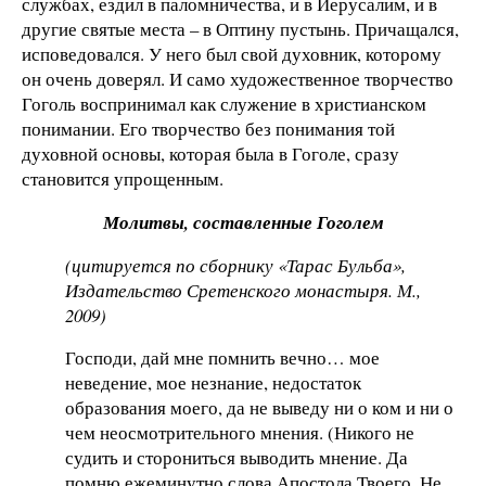
службах, ездил в паломничества, и в Иерусалим, и в
другие святые места – в Оптину пустынь. Причащался,
исповедовался. У него был свой духовник, которому
он очень доверял. И само художественное творчество
Гоголь воспринимал как служение в христианском
понимании. Его творчество без понимания той
духовной основы, которая была в Гоголе, сразу
становится упрощенным.
Молитвы, составленные Гоголем
(цитируется по сборнику «Тарас Бульба»,
Издательство Сретенского монастыря. М.,
2009)
Господи, дай мне помнить вечно… мое
неведение, мое незнание, недостаток
образования моего, да не выведу ни о ком и ни о
чем неосмотрительного мнения. (Никого не
судить и сторониться выводить мнение. Да
помню ежеминутно слова Апостола Твоего. Не