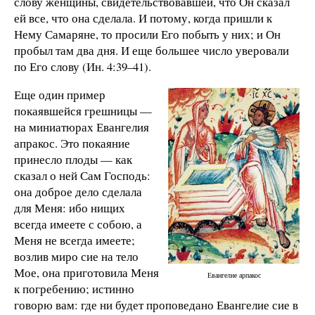
слову женщины, свидетельствовавшей, что Он сказал
ей все, что она сделала. И потому, когда пришли к
Нему Самаряне, то просили Его побыть у них; и Он
пробыл там два дня. И еще большее число уверовали
по Его слову (Ин. 4:39–41).
Еще один пример
покаявшейся грешницы —
на миниатюрах Евангелия
апракос. Это покаяние
принесло плоды — как
сказал о ней Сам Господь:
она доброе дело сделала
для Меня: ибо нищих
всегда имеете с собою, а
Меня не всегда имеете;
возлив миро сие на тело
Мое, она приготовила Меня
Евангелие арпакос
к погребению; истинно
говорю вам: где ни будет проповедано Евангелие сие в