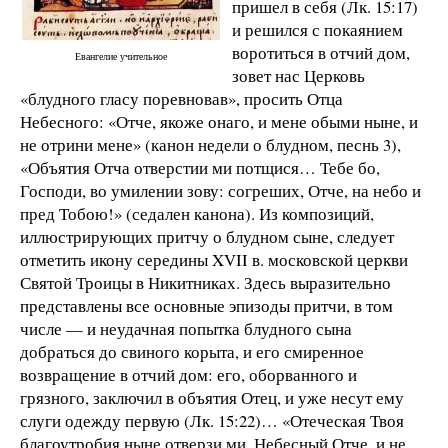
пришел в себя (Лк. 15:17)
и решился с покаянием
воротиться в отчий дом,
Евангелие учительное
зовет нас Церковь
«блудного гласу поревновав», просить Отца
Небесного: «Отче, якоже онаго, и мене обыми ныне, и
не отрини мене» (канон недели о блудном, песнь 3),
«Объятия Отча отверстии ми потщися… Тебе бо,
Господи, во умилении зову: согреших, Отче, на небо и
пред Тобою!» (седален канона). Из композиций,
иллюстрирующих притчу о блудном сыне, следует
отметить икону середины XVII в. московской церкви
Святой Троицы в Никитниках. Здесь выразительно
представлены все основные эпизоды притчи, в том
числе — и неудачная попытка блудного сына
добраться до свиного корыта, и его смиренное
возвращение в отчий дом: его, оборванного и
грязного, заключил в объятия Отец, и уже несут ему
слуги одежду первую (Лк. 15:22)… «Отеческая Твоя
благоутробия ныне отверзи ми, Небесный Отче, и не