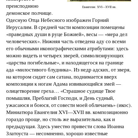
преисподнюю
Евангелие. XVI—XVII вв.
демонское полчище.
Одесную Отца Небесного изображен Горний
Иерусалим. В средней части композиции помещены
«праведных души в руце Божией», весы — «мера дел
человеческих». Нижняя часть отведена аду со всеми
его обычными иконографическими атрибутами: здесь
можно видеть и четырех зверей, символизирующих
«царства погибельные», и находящегося на границе
ада «милостивого блудника». Из недр адских, от зверя,
на котором сидит сам сатана, поднимается вверх
композиции к ногам Адама извивающийся змей —
олицетворение греха… «Страшное судище Твое
помышляя, Преблагий Господи, и День судный,
ужасаюся и боюся, от совести моей обличаемь» (икос).
Миниатюра Евангелия XVI—XVII вв. композиционно
гораздо проще, но столь же выразительна, как и
предыдущая. Здесь уместно привести слова Иоанна
Златоуста — несомненно, хорошо известные