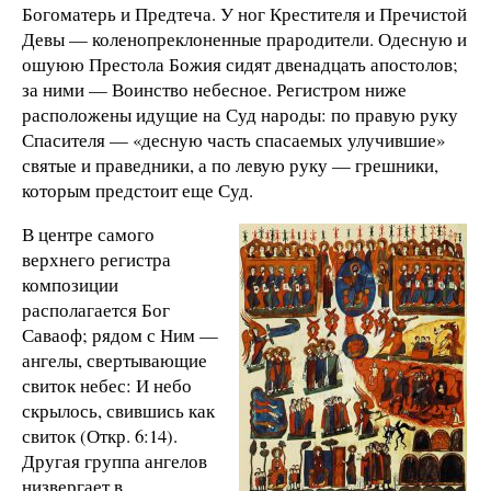
Богоматерь и Предтеча. У ног Крестителя и Пречистой
Девы — коленопреклоненные прародители. Одесную и
ошуюю Престола Божия сидят двенадцать апостолов;
за ними — Воинство небесное. Регистром ниже
расположены идущие на Суд народы: по правую руку
Спасителя — «десную часть спасаемых улучившие»
святые и праведники, а по левую руку — грешники,
которым предстоит еще Суд.
В центре самого
верхнего регистра
композиции
располагается Бог
Саваоф; рядом с Ним —
ангелы, свертывающие
свиток небес: И небо
скрылось, свившись как
свиток (Откр. 6:14).
Другая группа ангелов
низвергает в