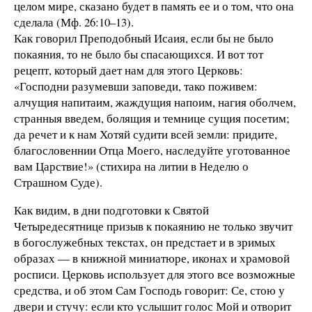
целом мире, сказано будет в память ее и о том, что она
сделала (Мф. 26:10–13).
Как говорил Преподобный Исаия, если бы не было
покаяния, то не было бы спасающихся. И вот тот
рецепт, который дает нам для этого Церковь:
«Господни разумевши заповеди, тако поживем:
алчущия напитаим, жаждущия напоим, нагия оболчем,
странныя введем, болящия и темнице сущия посетим;
да речет и к нам Хотяй судити всей земли: придите,
благословеннии Отца Моего, наследуйте уготованное
вам Царствие!» (стихира на литии в Неделю о
Страшном Суде).
Как видим, в дни подготовки к Святой
Четыредесятнице призыв к покаянию не только звучит
в богослужебных текстах, он предстает и в зримых
образах — в книжной миниатюре, иконах и храмовой
росписи. Церковь использует для этого все возможные
средства, и об этом Сам Господь говорит: Се, стою у
двери и стучу: если кто услышит голос Мой и отворит