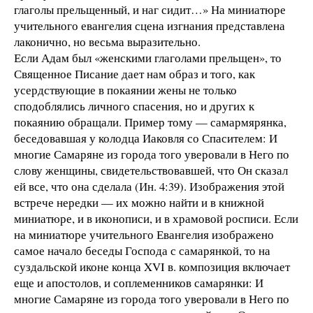
глаголы прельщенный, и наг сидит…» На миниатюре
учительного евангелия сцена изгнания представлена
лаконично, но весьма выразительно.
Если Адам был «женскими глаголами прельщен», то
Священное Писание дает нам образ и того, как
усердствующие в покаянии жены не только
сподоблялись личного спасения, но и других к
покаянию обращали. Пример тому — самармярянка,
беседовавшая у колодца Иаковля со Спасителем: И
многие Самаряне из города того уверовали в Него по
слову женщины, свидетельствовавшей, что Он сказал
ей все, что она сделала (Ин. 4:39). Изображения этой
встрече нередки — их можно найти и в книжной
миниатюре, и в иконописи, и в храмовой росписи. Если
на миниатюре учительного Евангелия изображено
самое начало беседы Господа с самарянкой, то на
суздальской иконе конца XVI в. композиция включает
еще и апостолов, и соплеменников самарянки: И
многие Самаряне из города того уверовали в Него по