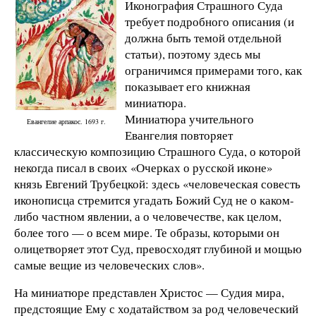
Иконография Страшного Суда
требует подробного описания (и
должна быть темой отдельной
статьи), поэтому здесь мы
ограничимся примерами того, как
показывает его книжная
миниатюра.
Миниатюра учительного
Евангелие арпакос. 1693 г.
Евангелия повторяет
классическую композицию Страшного Суда, о которой
некогда писал в своих «Очерках о русской иконе»
князь Евгений Трубецкой: здесь «человеческая совесть
иконописца стремится угадать Божий Суд не о каком-
либо частном явлении, а о человечестве, как целом,
более того — о всем мире. Те образы, которыми он
олицетворяет этот Суд, превосходят глубиной и мощью
самые вещие из человеческих слов».
На миниатюре представлен Христос — Судия мира,
предстоящие Ему с ходатайством за род человеческий