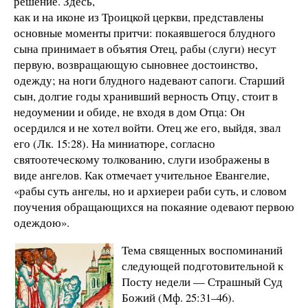
решение. Здесь,
как и на иконе из Троицкой церкви, представлены
основные моменты притчи: покаявшегося блудного
сына принимает в объятия Отец, рабы (слуги) несут
первую, возвращающую сыновнее достоинство,
одежду; на ноги блудного надевают сапоги. Старший
сын, долгие годы хранивший верность Отцу, стоит в
недоумении и обиде, не входя в дом Отца: Он
осердился и не хотел войти. Отец же его, выйдя, звал
его (Лк. 15:28). На миниатюре, согласно
святоотеческому толкованию, слуги изображены в
виде ангелов. Как отмечает учительное Евангелие,
«рабы суть ангелы, но и архиереи раби суть, и словом
поучения обращающихся на покаяние одевают первою
одеждою».
Тема священных воспоминаний
следующей подготовительной к
Посту недели — Страшный Суд
Божий (Мф. 25:31–46).