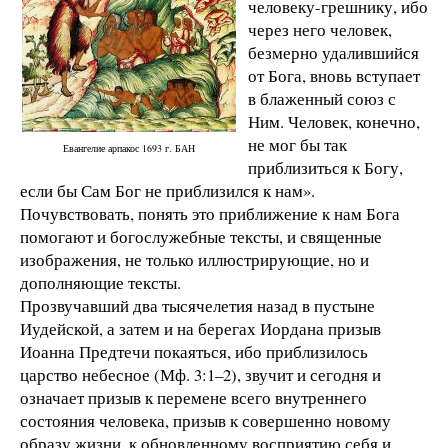
человеку-грешнику, ибо
через него человек,
безмерно удалившийся
от Бога, вновь вступает
в блаженный союз с
Ним. Человек, конечно,
не мог бы так
Евангелие арпакос 1693 г. БАН
приблизиться к Богу,
если бы Сам Бог не приблизился к нам».
Почувствовать, понять это приближение к нам Бога
помогают и богослужебные тексты, и священные
изображения, не только иллюстрирующие, но и
дополняющие тексты.
Прозвучавший два тысячелетия назад в пустыне
Иудейской, а затем и на берегах Иордана призыв
Иоанна Предтечи покаяться, ибо приблизилось
царство небесное (Мф. 3:1–2), звучит и сегодня и
означает призыв к перемене всего внутреннего
состояния человека, призыв к совершенно новому
образу жизни, к обновленному восприятию себя и