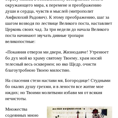
окружающего мира, к перемене и преображению
души и сердца, чувств и мыслей (митрополит
Амфилохий Радович). К этому преображению, шаг за
шагом возводя по лествице Великого поста, наставляет
Церковь своих чад. За три недели до начала Великого
поста начинают звучать дивные тропари
великопостные:
«Покаяния отверзи ми двери, Жизнодавче! Утренюет
бо дух мой ко храму святому Твоему, храм носяй
телесный весь осквернен; но яко Щедр, очисти
благоутробною Твоею милостию.
На спасения стези настави мя, Богородице! Студными
бо окалях душу грехми, и в лености все житие мое
иждих; но Твоими молитвами избави мя от всякия
нечистоты.
Множества
содеянных мною