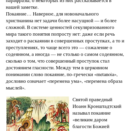
парафразы; о некоторых из них рассказывается в
нашей заметке.
Покаяние… Наверное, для новоначального
христианина нет задачи более насущной — и более
сложной. В системе ценностей секуляризованного
мира такого понятия попросту нет: даже если речь
заходит о раскаянии в совершенных проступках, а то и
преступлениях, то чаще всего это — сожаление о
содеянном, а иногда — не столько о самом содеянном,
сколько о том, что совершенный проступок стал
достоянием гласности. Между тем в церковном
понимании слово покаяние, по-гречески «metanoia»,
дословно означает «перемена ума», «перемена образа
мыслей».
Святой праведный
Иоанн Кронштадтский
называл покаяние
«великим даром
благости Божией