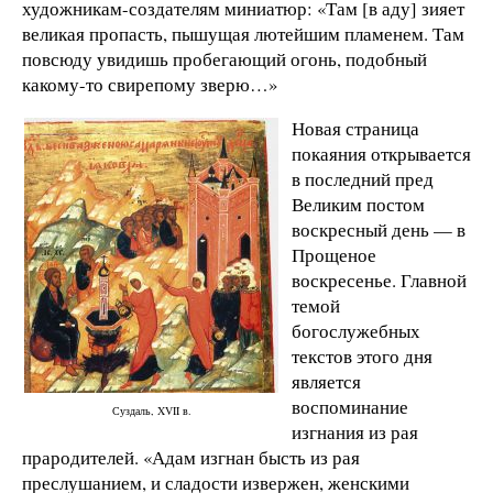
художникам-создателям миниатюр: «Там [в аду] зияет
великая пропасть, пышущая лютейшим пламенем. Там
повсюду увидишь пробегающий огонь, подобный
какому-то свирепому зверю…»
Новая страница
покаяния открывается
в последний пред
Великим постом
воскресный день — в
Прощеное
воскресенье. Главной
темой
богослужебных
текстов этого дня
является
воспоминание
Суздаль, XVII в.
изгнания из рая
прародителей. «Адам изгнан бысть из рая
преслушанием, и сладости извержен, женскими