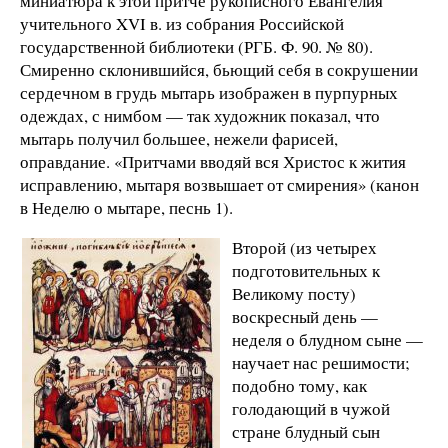
миниатюра к этой притче рукописного Евангелия
учительного XVI в. из собрания Российской
государственной библиотеки (РГБ. Ф. 90. № 80).
Смиренно склонившийся, бьющий себя в сокрушении
сердечном в грудь мытарь изображен в пурпурных
одеждах, с нимбом — так художник показал, что
мытарь получил большее, нежели фарисей,
оправдание. «Притчами вводяй вся Христос к жития
исправлению, мытаря возвышает от смирения» (канон
в Неделю о мытаре, песнь 1).
Второй (из четырех
подготовительных к
Великому посту)
воскресный день —
неделя о блудном сыне —
научает нас решимости;
подобно тому, как
голодающий в чужой
стране блудный сын