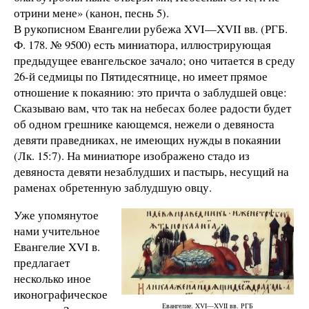
отрини мене» (канон, песнь 5).
В рукописном Евангелии рубежа XVI—XVII вв. (РГБ.
Ф. 178. № 9500) есть миниатюра, иллюстрирующая
предыдущее евангельское зачало; оно читается в среду
26-й седмицы по Пятидесятнице, но имеет прямое
отношение к покаянию: это причта о заблудшей овце:
Сказываю вам, что так на небесах более радости будет
об одном грешнике кающемся, нежели о девяноста
девяти праведниках, не имеющих нужды в покаянии
(Лк. 15:7). На миниатюре изображено стадо из
девяноста девяти незаблудших и пастырь, несущий на
раменах обретенную заблудшую овцу.
Уже упомянутое
нами учительное
Евангелие XVI в.
предлагает
несколько иное
иконографическое
Евангелие. XVI—XVII вв. РГБ