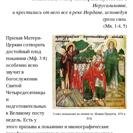
Иерусалимляне,
и крестились от него все в реке Иордане, исповедуя
грехи свои.
(Мк. 1:4, 5)
Призыв Матери-
Церкви сотворить
достойный плод
покаяния (Мф. 3:8)
особенно ясно
звучит в
богослужении
Святой
Четыредесятницы
и
подготовительных
к Великому посту
Слово похвальное на зачатие св. Иоанна Предтечи. XVI в.
недель. Есть у
РГБ
этого призыва к покаянию и иконографические