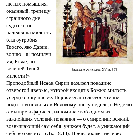
лютых помышляя,
окаянный, трепещу
страшного дне
суднаго; но
надеяся на милость
благоутробия
Твоего, яко Давид,
вопию Ти: помилуй
мя, Боже, по
велицей Твоей
Евангелие учительное. XVI в. РГБ
милости!»
Преподобный Исаак Сирин называл покаяние
отверстой дверью, которой входят в Божью милость
усердно ищущие ее. Первое евангельское чтение
подготовительных к Великому посту недель, в Неделю
о мытаре и фарисее, напоминает об одном из
важнейших условий покаяния — о смирении: всякий,
возвышающий сам себя, унижен будет, а унижающий
себя возвысится (Лк. 18:14). Представляет интерес