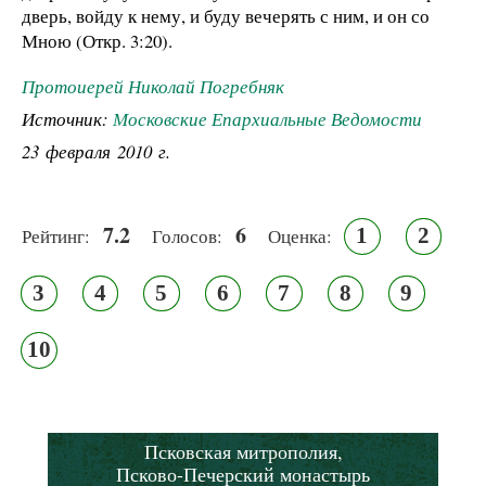
дверь, войду к нему, и буду вечерять с ним, и он со
Мною (Откр. 3:20).
Протоиерей Николай Погребняк
Источник:
Московские Епархиальные Ведомости
23 февраля 2010 г.
7.2
6
1
2
Рейтинг:
Голосов:
Оценка:
3
4
5
6
7
8
9
10
Псковская митрополия,
Псково-Печерский монастырь