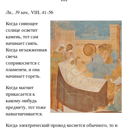
***
Лк., 39 зач.,
VIII
, 41–56
Когда сияющее
солнце осветит
камень, тот сам
начинает сиять.
Когда незажженная
свеча
соприкоснется с
пламенем, и она
начинает гореть.
Когда магнит
прикасается к
какому-нибудь
предмету, тот тоже
намагничивается.
Когда электрический провод коснется обычного, то и