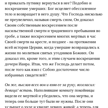
и приказать путнику вернуться в нее? Подобно и
воскрешение умерших: Бог исцеляет обессиленное
тело и возвращает в него душу. Что Господь нисколько
не преувеличил, называя смерть сном, Он доказал
Своим собственным воскресением после
насильственной смерти и тридневного пребывания во
гробе, а также воскресением многих мертвых в час
Своей смерти на кресте, и позднее - на протяжении
всей истории Церкви, когда умершие возвращались к
жизни по молитвам святых угодников Божиих. Он
доказал это, кроме того, и этим случаем воскрешения
дочери Иаира. Итак, что же Господь делает потом,
после того как взял с Собою достаточное число
избранных свидетелей?
Он же, выслав всех вон и взяв ее за руку, возгласил:
девица! встань.
Наполнявшие комнату покойницы
видели ее мертвой и убедились, что она мертва, и
теперь они больше тут были не нужны. После они
услышат о чуде и увидят девицу живой; а теперь для