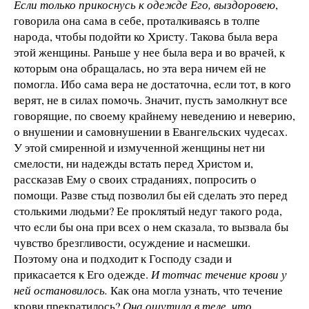
Если только прикоснусь к одежде Его, выздоровею
,
говорила она сама в себе, проталкиваясь в толпе
народа, чтобы подойти ко Христу. Такова была вера
этой женщины. Раньше у нее была вера и во врачей, к
которым она обращалась, но эта вера ничем ей не
помогла. Ибо сама вера не достаточна, если тот, в кого
верят, не в силах помочь. Значит, пусть замолкнут все
говорящие, по своему крайнему неведению и неверию,
о внушении и самовнушении в Евангельских чудесах.
У этой смиренной и измученной женщины нет ни
смелости, ни надежды встать перед Христом и,
рассказав Ему о своих страданиях, попросить о
помощи. Разве стыд позволил бы ей сделать это перед
столькими людьми? Ее проклятый недуг такого рода,
что если бы она при всех о нем сказала, то вызвала бы
чувство брезгливости, осуждение и насмешки.
Поэтому она и подходит к Господу сзади и
прикасается к Его одежде.
И тотчас течение крови у
ней остановилось.
Как она могла узнать, что течение
крови прекратилось?
Она ощутила в теле, что