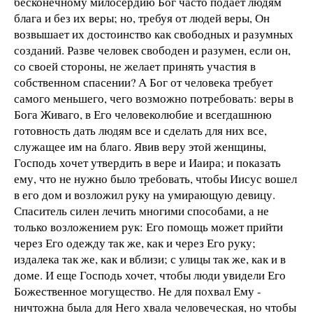
бесконечному милосердию Бог часто подает людям
блага и без их веры; но, требуя от людей веры, Он
возвышает их достоинство как свободных и разумных
созданий. Разве человек свободен и разумен, если он,
со своей стороны, не желает принять участия в
собственном спасении? А Бог от человека требует
самого меньшего, чего возможно потребовать: веры в
Бога Живаго, в Его человеколюбие и всегдашнюю
готовность дать людям все и сделать для них все,
служащее им на благо. Явив веру этой женщины,
Господь хочет утвердить в вере и Иаира; и показать
ему, что не нужно было требовать, чтобы Иисус вошел
в его дом и возложил руку на умирающую девицу.
Спаситель силен лечить многими способами, а не
только возложением рук: Его помощь может прийти
через Его одежду так же, как и через Его руку;
издалека так же, как и вблизи; с улицы так же, как и в
доме. И еще Господь хочет, чтобы люди увидели Его
Божественное могущество. Не для похвал Ему -
ничтожна была для Него хвала человеческая, но чтобы