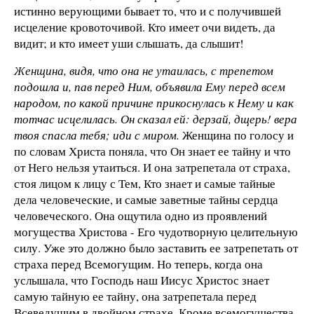
истинно верующими бывает то, что и с получившей
исцеление кровоточивой. Кто имеет очи видеть, да
видит; и кто имеет уши слышать, да слышит!
Женщина, видя, что она не утаилась, с трепетом
подошла и, пав перед Ним, объявила Ему перед всем
народом, по какой причине прикоснулась к Нему и как
тотчас исцелилась. Он сказал ей: дерзай, дщерь! вера
твоя спасла тебя; иди с миром.
Женщина по голосу и
по словам Христа поняла, что Он знает ее тайну и что
от Него нельзя утаиться. И она затрепетала от страха,
стоя лицом к лицу с Тем, Кто знает и самые тайные
дела человеческие, и самые заветные тайны сердца
человеческого. Она ощутила одно из проявлений
могущества Христова - Его чудотворную целительную
силу. Уже это должно было заставить ее затрепетать от
страха перед Всемогущим. Но теперь, когда она
услышала, что Господь наш Иисус Христос знает
самую тайную ее тайну, она затрепетала перед
Всеведущим в двойном страхе. Кроме всемогущества