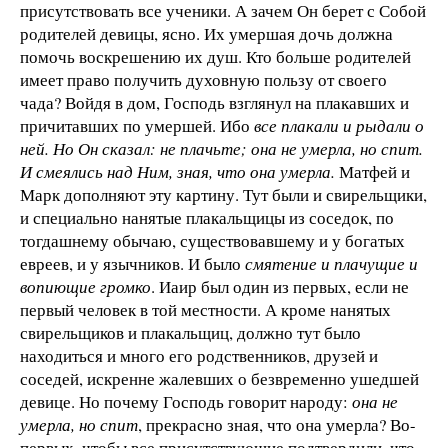
присутствовать все ученики. А зачем Он берет с Собой
родителей девицы, ясно. Их умершая дочь должна
помочь воскрешению их душ. Кто больше родителей
имеет право получить духовную пользу от своего
чада? Войдя в дом, Господь взглянул на плакавших и
причитавших по умершей. Ибо
все плакали и рыдали о
ней. Но Он сказал: не плачьте; она не умерла, но спит.
И смеялись над Ним, зная, что она умерла.
Матфей и
Марк дополняют эту картину. Тут были и свирельщики,
и специально нанятые плакальщицы из соседок, по
тогдашнему обычаю, существовавшему и у богатых
евреев, и у язычников. И было
смятение и плачущие и
вопиющие громко
. Иаир был один из первых, если не
первый человек в той местности. А кроме нанятых
свирельщиков и плакальщиц, должно тут было
находиться и много его родственников, друзей и
соседей, искренне жалевших о безвременно ушедшей
девице. Но почему Господь говорит народу:
она не
умерла, но спит
, прекрасно зная, что она умерла? Во-
первых, чтобы все присутствующие подтвердили, что