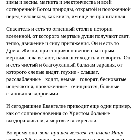
зимы и весны, магнита и электричества и всей
сотворенной Богом природы, открытой и положенной
перед человеком, как книга, им еще не прочитанная.
Спаситель и есть то огненный столп в истории
вселенной, от которого мертвые души получают свет,
тепло, движение и силу притяжения. Он и есть то
Древо Жизни, при соприкосновении с которым
мертвые тела встают, начинают ходить и говорить. Он
и есть чистый и благоуханный бальзам здравия, от
которого слепые видят, глухие - слышат,
расслабленные - ходят, немые - говорят, бесноватые -
исцеляются, прокаженные - очищаются, больные
становятся здоровыми.
И сегодняшнее Евангелие приводит еще один пример,
как от соприкосновения со Христом больные
выздоравливали, а мертвые воскресали.
Во время оно,
вот, пришел человек, по имени Иаир,
который был начальником синагоги; и, пав к ногам