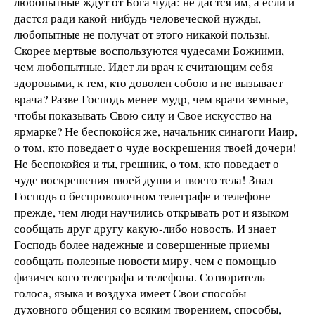
любопытные ждут от Бога чуда: не дастся им, а если и
дастся ради какой-нибудь человеческой нужды,
любопытные не получат от этого никакой пользы.
Скорее мертвые воспользуются чудесами Божиими,
чем любопытные. Идет ли врач к считающим себя
здоровыми, к тем, кто доволен собою и не вызывает
врача? Разве Господь менее мудр, чем врачи земные,
чтобы показывать Свою силу и Свое искусство на
ярмарке? Не беспокойся же, начальник синагоги Иаир,
о том, кто поведает о чуде воскрешения твоей дочери!
Не беспокойся и ты, грешник, о том, кто поведает о
чуде воскрешения твоей души и твоего тела! Знал
Господь о беспроволочном телеграфе и телефоне
прежде, чем люди научились открывать рот и языком
сообщать друг другу какую-либо новость. И знает
Господь более надежные и совершенные приемы
сообщать полезные новости миру, чем с помощью
физического телеграфа и телефона. Сотворитель
голоса, языка и воздуха имеет Свои способы
духовного общения со всяким творением, способы,