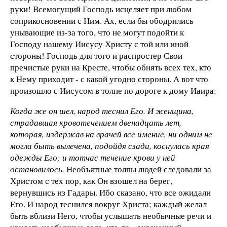
руки! Всемогущий Господь исцеляет при любом
соприкосновении с Ним. Ах, если бы ободрились
унывающие из-за того, что не могут подойти к
Господу нашему Иисусу Христу с той или иной
стороны! Господь для того и распростер Свои
пречистые руки на Кресте, чтобы обнять всех тех, кто
к Нему приходит - с какой угодно стороны. А вот что
произошло с Иисусом в толпе по дороге к дому Иаира:
Когда же он шел, народ теснил Его. И женщина,
страдавшая кровотечением двенадцать лет,
которая, издержав на врачей все имение, ни одним не
могла быть вылечена, подойдя сзади, коснулась края
одежды Его; и тотчас течение крови у ней
остановилось.
Необъятные толпы людей следовали за
Христом с тех пор, как Он взошел на берег,
вернувшись из Гадары. Ибо сказано, что все ожидали
Его. И народ теснился вокруг Христа; каждый желал
быть вблизи Него, чтобы услышать необычные речи и