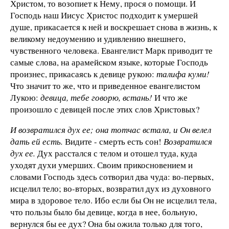
Христом, то возопиет к Нему, прося о помощи. И
Господь наш Иисус Христос подходит к умершей
душе, прикасается к ней и воскрешает снова в жизнь, к
великому недоумению и удивлению внешнего,
чувственного человека. Евангелист Марк приводит те
самые слова, на арамейском языке, которые Господь
произнес, прикасаясь к девице рукою:
талифа куми!
Что значит то же, что и приведенное евангелистом
Лукою:
девица, тебе говорю, встань!
И что же
произошло с девицей после этих слов Христовых?
И возвратился дух ее; она тотчас встала, и Он велел
дать ей есть.
Видите - смерть есть сон!
Возвратился
дух ее.
Дух расстался с телом и отошел туда, куда
уходят духи умерших. Своим прикосновением и
словами Господь здесь сотворил два чуда: во-первых,
исцелил тело; во-вторых, возвратил дух из духовного
мира в здоровое тело. Ибо если бы Он не исцелил тела,
что пользы было бы девице, когда в нее, больную,
вернулся бы ее дух? Она бы ожила только для того,