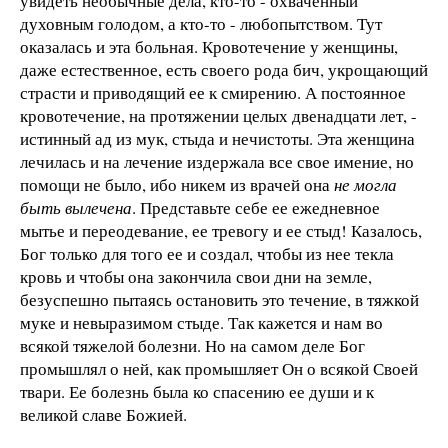
увидеть необычные дела, кто-то - охваченный
духовным голодом, а кто-то - любопытством. Тут
оказалась и эта больная. Кровотечение у женщины,
даже естественное, есть своего рода бич, укрощающий
страсти и приводящий ее к смирению. А постоянное
кровотечение, на протяжении целых двенадцати лет, -
истинный ад из мук, стыда и нечистоты. Эта женщина
лечилась и на лечение издержала все свое имение, но
помощи не было, ибо никем из врачей она
не могла
быть вылечена
. Представьте себе ее ежедневное
мытье и переодевание, ее тревогу и ее стыд! Казалось,
Бог только для того ее и создал, чтобы из нее текла
кровь и чтобы она закончила свои дни на земле,
безуспешно пытаясь остановить это течение, в тяжкой
муке и невыразимом стыде. Так кажется и нам во
всякой тяжелой болезни. Но на самом деле Бог
промышлял о ней, как промышляет Он о всякой Своей
твари. Ее болезнь была ко спасению ее души и к
великой славе Божией.