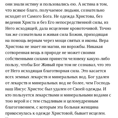
они знали истину и пользовались ею. А истина в том,
что всякое благо, получаемое людьми, сознательно
исходит от Самого Бога. Не одежда Христова, без
ведения Христа и без Его непосредственной силы, из
Него исходящей, дала исцеление кровоточивой. Точно
так же сознательна и живая сила Божия, приходящая
на помощь верным через мощи святых и иконы. Вера
Христова не знает ни магии, ни ворожбы. Никакая
сотворенная вещь в природе не может своими
собственными силами принести человеку какую-либо
пользу, чтобы Бог Живый при том не сознавал, что это
от Него исходящая благотворная сила. Это касается
всех земных лекарств и минеральных вод. Бог удален
от лекарств и минеральных вод не более, чем Господь
наш Иисус Христос был удален от Своей одежды. И
кто пользуется лекарствами и минеральными водами с
тою верой и с тем стыдливым и целомудренным
благоговением, с которым эта больная женщина
прикоснулась к одежде Христовой, бывает исцелен.