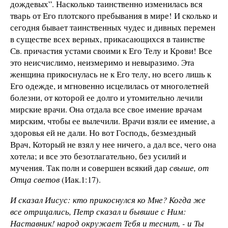
дождевых”. Насколько таинственно изменилась вся
тварь от Его плотского пребывания в мире! И сколько и
сегодня бывает таинственных чудес и дивных перемен
в существе всех верных, прикасающихся в таинстве
Св. причастия устами своими к Его Телу и Крови! Все
это неисчислимо, неизмеримо и невыразимо. Эта
женщина прикоснулась не к Его телу, но всего лишь к
Его одежде, и мгновенно исцелилась от многолетней
болезни, от которой ее долго и утомительно лечили
мирские врачи. Она отдала все свое имение врачам
мирским, чтобы ее вылечили. Врачи взяли ее имение, а
здоровья ей не дали. Но вот Господь, безмездный
Врач, Который не взял у нее ничего, а дал все, чего она
хотела; и все это безотлагательно, без усилий и
мучения. Так полн и совершен всякий дар
свыше, от
Отца светов
(Иак.1:17).
И сказал Иисус: кто прикоснулся ко Мне? Когда же
все отрицались, Петр сказал и бывшие с Ним:
Наставник! народ окружает Тебя и теснит, - и Ты