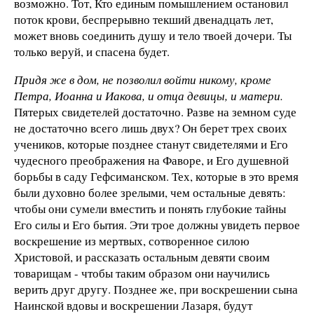
возможно. Тот, Кто единым помышлением остановил
поток крови, беспрерывно текший двенадцать лет,
может вновь соединить душу и тело твоей дочери. Ты
только веруй, и спасена будет.
Придя же в дом, не позволил войти никому, кроме
Петра, Иоанна и Иакова, и отца девицы, и матери.
Пятерых свидетелей достаточно. Разве на земном суде
не достаточно всего лишь двух? Он берет трех своих
учеников, которые позднее станут свидетелями и Его
чудесного преображения на Фаворе, и Его душевной
борьбы в саду Гефсиманском. Тех, которые в это время
были духовно более зрелыми, чем остальные девять:
чтобы они сумели вместить и понять глубокие тайны
Его силы и Его бытия. Эти трое должны увидеть первое
воскрешение из мертвых, сотворенное силою
Христовой, и рассказать остальным девяти своим
товарищам - чтобы таким образом они научились
верить друг другу. Позднее же, при воскрешении сына
Наинской вдовы и воскрешении Лазаря, будут