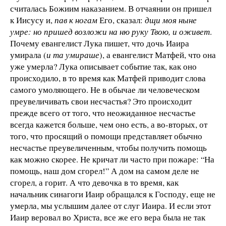
считалась Божиим наказанием. В отчаянии он пришел
к Иисусу и,
пав к ногам
Его, сказал:
дщи моя ныне
умре: но пришед возложи на ню руку Твою, и оживет
.
Почему евангелист Лука пишет, что дочь Иаира
умирала (
и та умираше
), а евангелист Матфей, что она
уже умерла? Лука описывает событие так, как оно
происходило, в то время как Матфей приводит слова
самого умоляющего. Не в обычае ли человеческом
преувеличивать свои несчастья? Это происходит
прежде всего от того, что неожиданное несчастье
всегда кажется больше, чем оно есть, а во-вторых, от
того, что просящий о помощи представляет обычно
несчастье преувеличенным, чтобы получить помощь
как можно скорее. Не кричат ли часто при пожаре: “На
помощь, наш дом сгорел!” А дом на самом деле не
сгорел, а горит. А что девочка в то время, как
начальник синагоги Иаир обращался к Господу, еще не
умерла, мы услышим далее от слуг Иаира. И если этот
Иаир веровал во Христа, все же его вера была не так