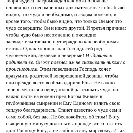
творя чудеса, нагромождал как можно больше
очевидных и несомненных доказательств: чтобы было
видно, что чудо и необходимо, и людям полезно; и,
кроме того, чтобы было видно, что только Он мог это
чудо совершить: Он и никто другой. И третья причина:
чтобы чудо было несомненно и очевидно
засвидетельствовано и утверждено как необоримая
истина. О, как хорошо знал Господь сей род
человеческий, лукавый и неверный!
И удивились
родители ее. Он же повелел им не сказывать никому о
происшедшем.
Этим повелением Господь хочет
вразумить родителей воскрешенной девицы, чтобы
они прежде всего возблагодарили Бога. Не важно
теперь мчаться и перед толпой разглашать чудо, но
важно пасть на колени пред Богом Живым в
глубочайшем смирении и Ему Единому излить свою
теплую благодарность. Станет известно о чуде сем и
само собой, без вас. Не беспокойтесь об этом! В эту
священную минуту должны вы прежде всего платить
долг Господу Богу, а не любопытству мирскому. И так