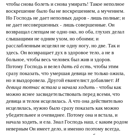
чтобы снова болеть и снова умирать! Такое неполное
воскрешение было бы не воскрешением, а мучением.
Но Господь не дает неполных даров - лишь полные; и
не дает несовершенных - лишь совершенные. Он
возвращал слепцам не одно око, но оба, глухих делал
слышащими не одним ухом, но обоими; и
расслабленным исцелял не одну ногу, но две. Так и
здесь. Он возвращает дух в здоровое тело, а не в
больное, чтобы весь человек был жив и здоров.
Потому Господь и велел
дать ей есть
, чтобы этим
сразу показать, что умершая девица не только ожила,
но и выздоровела. Другой евангелист добавляет:
И
девица тотчас встала и начала ходить
- чтобы как
можно яснее засвидетельствовать перед всеми, что
девица и телом исцелилась. А что она действительно
исцелилась, нужно было сразу показать как можно
убедительнее и очевиднее. Потому она и встала, и
начала ходить, и ела. Знал Господь наш, с каким родом
неверным Он имеет дело, и именно поэтому всегда,