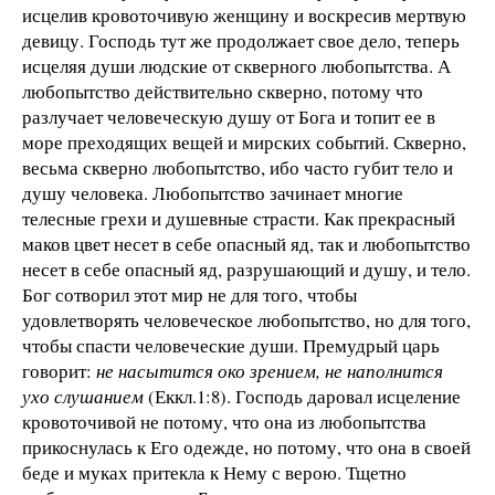
исцелив кровоточивую женщину и воскресив мертвую
девицу. Господь тут же продолжает свое дело, теперь
исцеляя души людские от скверного любопытства. А
любопытство действительно скверно, потому что
разлучает человеческую душу от Бога и топит ее в
море преходящих вещей и мирских событий. Скверно,
весьма скверно любопытство, ибо часто губит тело и
душу человека. Любопытство зачинает многие
телесные грехи и душевные страсти. Как прекрасный
маков цвет несет в себе опасный яд, так и любопытство
несет в себе опасный яд, разрушающий и душу, и тело.
Бог сотворил этот мир не для того, чтобы
удовлетворять человеческое любопытство, но для того,
чтобы спасти человеческие души. Премудрый царь
говорит:
не насытится око зрением, не наполнится
ухо слушанием
(Еккл.1:8). Господь даровал исцеление
кровоточивой не потому, что она из любопытства
прикоснулась к Его одежде, но потому, что она в своей
беде и муках притекла к Нему с верою. Тщетно