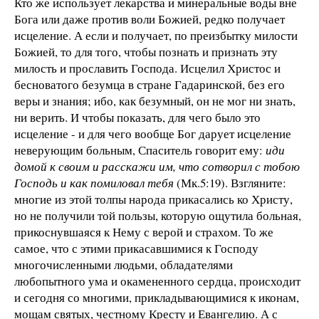
Кто же использует лекарства и минеральные воды вне
Бога или даже против воли Божией, редко получает
исцеление. А если и получает, по преизбытку милости
Божией, то для того, чтобы познать и признать эту
милость и прославить Господа. Исцелил Христос и
бесноватого безумца в стране Гадаринской, без его
веры и знания; ибо, как безумный, он не мог ни знать,
ни верить. И чтобы показать, для чего было это
исцеление - и для чего вообще Бог дарует исцеление
неверующим больным, Спаситель говорит ему:
иди
домой к своим и расскажи им, что сотворил с тобою
Господь и как помиловал тебя
(Мк.5:19). Взгляните:
многие из этой толпы народа прикасались ко Христу,
но не получили той пользы, которую ощутила больная,
прикоснувшаяся к Нему с верой и страхом. То же
самое, что с этими прикасавшимися к Господу
многочисленными людьми, обладателями
любопытного ума и окамененного сердца, происходит
и сегодня со многими, прикладывающимися к иконам,
мощам святых, честному Кресту и Евангелию. А с