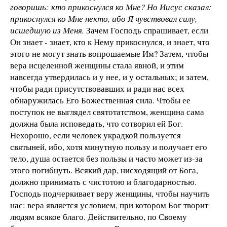
говоришь: кто прикоснулся ко Мне? Но Иисус сказал:
прикоснулся ко Мне некто, ибо Я чувствовал силу,
исшедшую из Меня.
Зачем Господь спрашивает, если
Он знает - знает, кто к Нему прикоснулся, и знает, что
этого не могут знать вопрошаемые Им? Затем, чтобы
вера исцеленной женщины стала явной, и этим
навсегда утвердилась и у нее, и у остальных; и затем,
чтобы ради присутствовавших и ради нас всех
обнаружилась Его Божественная сила. Чтобы ее
поступок не выглядел святотатством, женщина сама
должна была исповедать, что сотворил ей Бог.
Нехорошо, если человек украдкой пользуется
святыней, ибо, хотя минутную пользу и получает его
тело, душа остается без пользы и часто может из-за
этого погибнуть. Всякий дар, нисходящий от Бога,
должно принимать с чистотою и благодарностью.
Господь подчеркивает веру женщины, чтобы научить
нас: вера является условием, при котором Бог творит
людям всякое благо. Действительно, по Своему