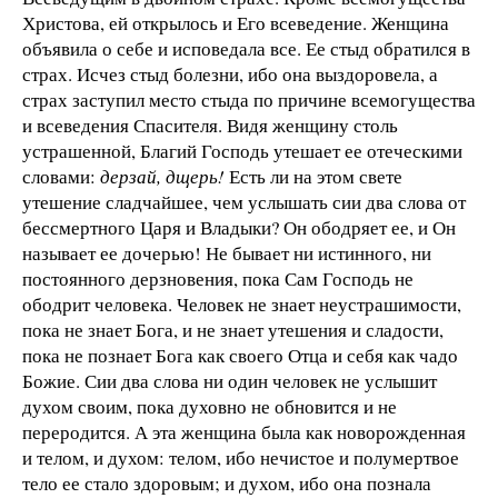
Христова, ей открылось и Его всеведение. Женщина
объявила о себе и исповедала все. Ее стыд обратился в
страх. Исчез стыд болезни, ибо она выздоровела, а
страх заступил место стыда по причине всемогущества
и всеведения Спасителя. Видя женщину столь
устрашенной, Благий Господь утешает ее отеческими
словами:
дерзай, дщерь!
Есть ли на этом свете
утешение сладчайшее, чем услышать сии два слова от
бессмертного Царя и Владыки? Он ободряет ее, и Он
называет ее дочерью! Не бывает ни истинного, ни
постоянного дерзновения, пока Сам Господь не
ободрит человека. Человек не знает неустрашимости,
пока не знает Бога, и не знает утешения и сладости,
пока не познает Бога как своего Отца и себя как чадо
Божие. Сии два слова ни один человек не услышит
духом своим, пока духовно не обновится и не
переродится. А эта женщина была как новорожденная
и телом, и духом: телом, ибо нечистое и полумертвое
тело ее стало здоровым; и духом, ибо она познала