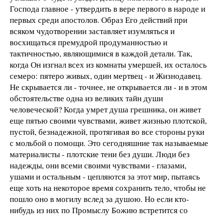
Господа главное - утвердить в вере первого в народе и
первых среди апостолов. Образ Его действий при
всяком чудотворении заставляет изумляться и
восхищаться премудрой продуманностью и
тактичностью, являющимися в каждой детали. Так,
когда Он изгнал всех из комнаты умершей, их осталось
семеро: пятеро живых, один мертвец - и Жизнодавец.
Не скрывается ли - точнее, не открывается ли - и в этом
обстоятельстве одна из великих тайн души
человеческой? Когда умрет душа грешника, он живет
еще пятью своими чувствами, живет жизнью плотской,
пустой, безнадежной, протягивая во все стороны руки
с мольбой о помощи. Это сегодняшние так называемые
материалисты - плотские тени без души. Люди без
надежды, они всеми своими чувствами - глазами,
ушами и остальным - цепляются за этот мир, пытаясь
еще хоть на некоторое время сохранить тело, чтобы не
пошло оно в могилу вслед за душою. Но если кто-
нибудь из них по Промыслу Божию встретится со