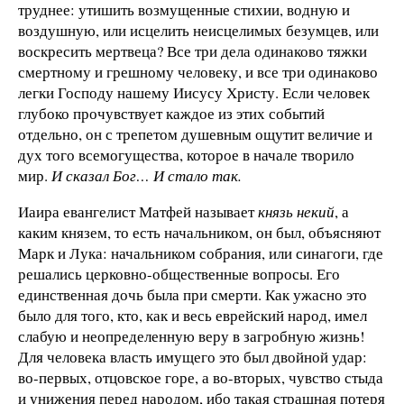
труднее: утишить возмущенные стихии, водную и
воздушную, или исцелить неисцелимых безумцев, или
воскресить мертвеца? Все три дела одинаково тяжки
смертному и грешному человеку, и все три одинаково
легки Господу нашему Иисусу Христу. Если человек
глубоко прочувствует каждое из этих событий
отдельно, он с трепетом душевным ощутит величие и
дух того всемогущества, которое в начале творило
мир.
И сказал Бог… И стало так.
Иаира евангелист Матфей называет
князь некий
, а
каким князем, то есть начальником, он был, объясняют
Марк и Лука: начальником собрания, или синагоги, где
решались церковно-общественные вопросы. Его
единственная дочь была при смерти. Как ужасно это
было для того, кто, как и весь еврейский народ, имел
слабую и неопределенную веру в загробную жизнь!
Для человека власть имущего это был двойной удар:
во-первых, отцовское горе, а во-вторых, чувство стыда
и унижения перед народом, ибо такая страшная потеря