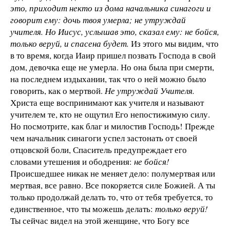
это, приходит некто из дома начальника синагоги и
говорит ему: дочь твоя умерла; не утруждай
учителя. Но Иисус, услышав это, сказал ему: не бойся,
только веруй, и спасена будет.
Из этого мы видим, что
в то время, когда Иаир пришел позвать Господа в свой
дом, девочка еще не умерла. Но она была при смерти,
на последнем издыхании, так что о ней можно было
говорить, как о мертвой.
Не утруждай Учителя.
Христа еще воспринимают как учителя и называют
учителем те, кто не ощутил Его непостижимую силу.
Но посмотрите, как благ и милостив Господь! Прежде
чем начальник синагоги успел застонать от своей
отцовской боли, Спаситель предупреждает его
словами утешения и ободрения:
не бойся!
Происшедшее никак не меняет дело: полумертвая или
мертвая, все равно. Все покоряется силе Божией. А ты
только продолжай делать то, что от тебя требуется, то
единственное, что ты можешь делать:
только веруй!
Ты сейчас видел на этой женщине, что Богу все