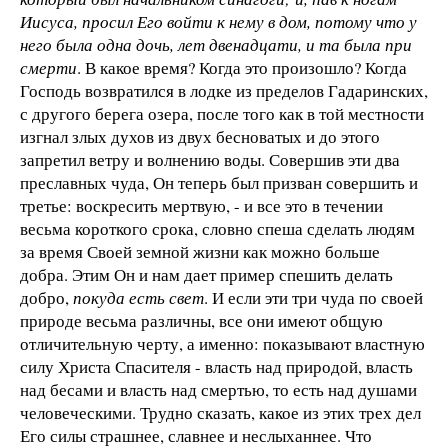
Иисуса, просил Его войти к нему в дом, потому что у
него была одна дочь, лет двенадцати, и та была при
смерти
. В какое время? Когда это произошло? Когда
Господь возвратился в лодке из пределов Гадаринских,
с другого берега озера, после того как в той местности
изгнал злых духов из двух бесноватых и до этого
запретил ветру и волнению воды. Совершив эти два
преславных чуда, Он теперь был призван совершить и
третье: воскресить мертвую, - и все это в течении
весьма короткого срока, словно спеша сделать людям
за время Своей земной жизни как можно больше
добра. Этим Он и нам дает пример спешить делать
добро,
покуда есть свет
. И если эти три чуда по своей
природе весьма различны, все они имеют общую
отличительную черту, а именно: показывают властную
силу Христа Спасителя - власть над природой, власть
над бесами и власть над смертью, то есть над душами
человеческими. Трудно сказать, какое из этих трех дел
Его силы страшнее, славнее и неслыханнее. Что