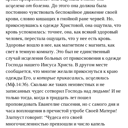
исцелена от болезни.
До этого она должна была
постоянно чувствовать беспокойное движение своей
крови, словно кишащих в гнойной ране червей. Но,
прикоснувшись к одежде Христовой, она ощутила, что
кровь успокоилась: точнее, она, как всякий здоровый
человек, перестала ощущать, что у нее есть кровь.
Здоровье вошло в нее, как магнетизм с магнита, как
свет в темную комнату. Это был не единственный
случай исцеления больных от прикосновения к одежде
Господа нашего Иисуса Христа. В другом месте
сообщается, что многие желали прикоснуться к краю
одежды Его,
и которые прикасались, исцелялись
(Мф.14:36). Сколько же таких неизвестных и не
записанных чудес сотворил Господь над людьми! И не
только тогда, когда в тридцать лет пошел
проповедовать Евангелие спасения, но с самого дня и
часа воплощения в пречистой утробе Своей Матери!
Златоуст говорит: “Чудеса его своей
многочисленностью превзошли и число капель