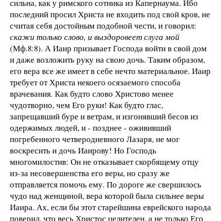
сильна, как у римского сотника из Капернаума. Ибо
последний просил Христа не входить под свой кров, не
считая себя достойным подобной чести, и говорил:
скажи только слово, и выздоровеет слуга мой
(Мф.8:8). А Иаир призывает Господа войти в свой дом
и даже возложить руку на свою дочь. Таким образом,
его вера все же имеет в себе нечто материальное. Иаир
требует от Христа некоего осязаемого способа
врачевания. Как будто слово Христово менее
чудотворно, чем Его руки! Как будто глас,
запрещавший буре и ветрам, и изгонявший бесов из
одержимых людей, и - позднее - ожививший
погребенного четверодневного Лазаря, не мог
воскресить и дочь Иаирову! Но Господь
многомилостив: Он не отказывает скорбящему отцу
из-за несовершенства его веры, но сразу же
отправляется помочь ему. По дороге же свершилось
чудо над женщиной, вера которой была сильнее веры
Иаира. Ах, если бы этот старейшина еврейского народа
поверил, что весь Христос целителен, а не только Его