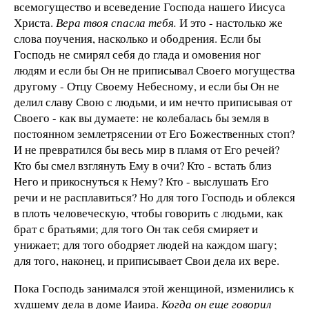
всемогущество и всеведение Господа нашего Иисуса
Христа.
Вера твоя спасла тебя.
И это - настолько же
слова поучения, насколько и ободрения. Если бы
Господь не смирял себя до глада и омовения ног
людям и если бы Он не приписывал Своего могущества
другому - Отцу Своему Небесному, и если бы Он не
делил славу Свою с людьми, и им нечто приписывая от
Своего - как вы думаете: не колебалась бы земля в
постоянном землетрясении от Его Божественных стоп?
И не превратился бы весь мир в пламя от Его речей?
Кто бы смел взглянуть Ему в очи? Кто - встать близ
Него и прикоснуться к Нему? Кто - выслушать Его
речи и не расплавиться? Но для того Господь и облекся
в плоть человеческую, чтобы говорить с людьми, как
брат с братьями; для того Он так себя смиряет и
унижает; для того ободряет людей на каждом шагу;
для того, наконец, и приписывает Свои дела их вере.
Пока Господь занимался этой женщиной, изменились к
худшему дела в доме Иаира.
Когда он еще говорил