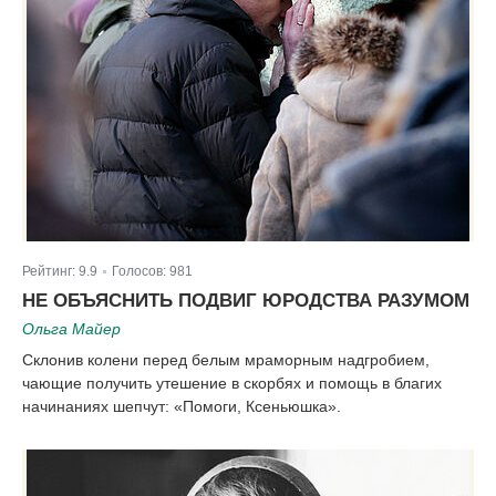
Рейтинг:
9.9
Голосов:
981
|
НЕ ОБЪЯСНИТЬ ПОДВИГ ЮРОДСТВА РАЗУМОМ
Ольга Майер
Склонив колени перед белым мраморным надгробием,
чающие получить утешение в скорбях и помощь в благих
начинаниях шепчут: «Помоги, Ксеньюшка».