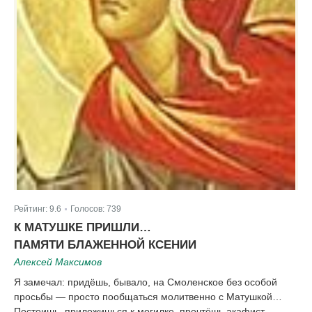
Рейтинг:
9.6
Голосов:
739
|
К МАТУШКЕ ПРИШЛИ…
ПАМЯТИ БЛАЖЕННОЙ КСЕНИИ
Алексей Максимов
Я замечал: придёшь, бывало, на Смоленское без особой
просьбы — просто пообщаться молитвенно с Матушкой…
Постоишь, приложишься к могилке, прочтёшь акафист…