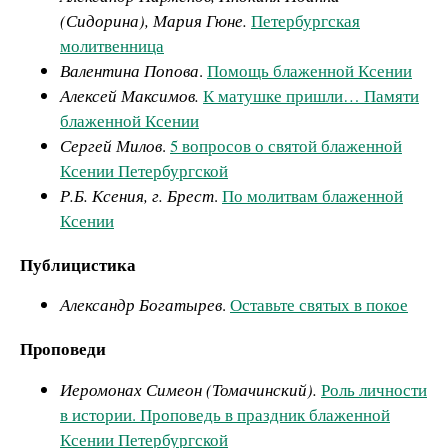
(Сидорина), Мария Гюне.
Петербургская
молитвенница
Валентина Попова
.
Помощь блаженной Ксении
Алексей Максимов.
К матушке пришли… Памяти
блаженной Ксении
Сергей Милов
.
5 вопросов о святой блаженной
Ксении Петербургской
Р.Б. Ксения, г. Брест
.
По молитвам блаженной
Ксении
Публицистика
Александр Богатырев
.
Оставьте святых в покое
Проповеди
Иеромонах Симеон (Томачинский).
Роль личности
в истории. Проповедь в праздник блаженной
Ксении Петербургской