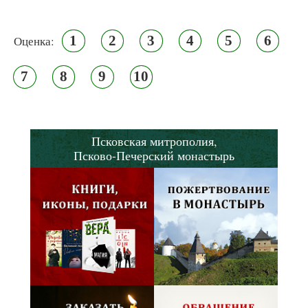
1
2
3
4
5
6
Оценка:
7
8
9
10
Псковская митрополия,
Псково-Печерский монастырь