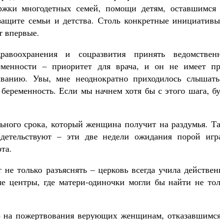
ержки многодетных семей, помощи детям, оставшимся 
защите семьи и детства. Столь конкретные инициативы
т впервые.
дравоохранения и соцразвития принять ведомствен
еменности – приоритет для врача, и он не имеет пр
ванию. Увы, мне неоднократно приходилось слышать
беременность. Если мы начнем хотя бы с этого шага, б
льного срока, который женщина получит на раздумья. Т
идетельствуют – эти две недели ожидания порой игр
та.
 не только разъяснять – церковь всегда учила действе
ые центры, где матери-одиночки могли бы найти не тол
о на пожертвования верующих женщинам, отказавшимся