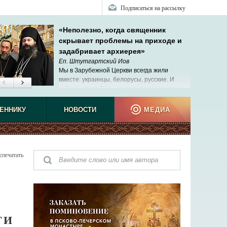
Подписаться на рассылку
«Неполезно, когда священник
скрывает проблемы на приходе и
задабривает архиерея»
Еп. Штутгартский Иов
Мы в Зарубежной Церкви всегда жили
вместе: украинцы, белорусы, русские. И
сейчас, слава Богу, удается поддерживать
эти теплые отношения.
ЕННИКУ
НОВОСТИ
МЕДИА
спечатать
ТИ