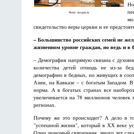
Фредерика де Грааф
Н
пе
Фото: mospat.ru
мо
свидетельство веры церкви и ее предстояте
– Большинство российских семей не жела
жизненном уровне граждан, но ведь и в 
– Демография напрямую связана с духовн
количества детей отнюдь не из-за бед
демографию в бедных, но живущих в соот
Азии, на Кавказе – с богатым Западом. В
норма. А в богатых странах все наоборо
увеличивается на 78 миллионов человек 
регионах.
Почему же это происходит? А дело в то
"успешной жизни", который в ХХ веке ус
Один знакомый священник, много лет слу