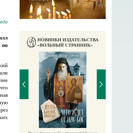
авда
илл
НОВИНКИ ИЗДАТЕЛЬСТВА
 по
«ВОЛЬНЫЙ СТРАННИК»
кий
али
лне
что
вная
ную
рез
П
Е
ких
аучись у