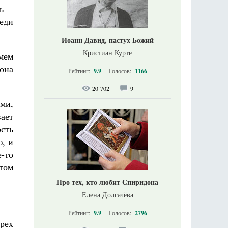
ь –
еди
Иоанн Давид, пастух Божий
Кристиан Курте
мем
она
Рейтинг:
9.9
Голосов:
1166
20 702
9
ми,
вает
ость
ю, и
е-то
етом
Про тех, кто любит Спиридона
Елена Долгачёва
Рейтинг:
9.9
Голосов:
2796
ырех