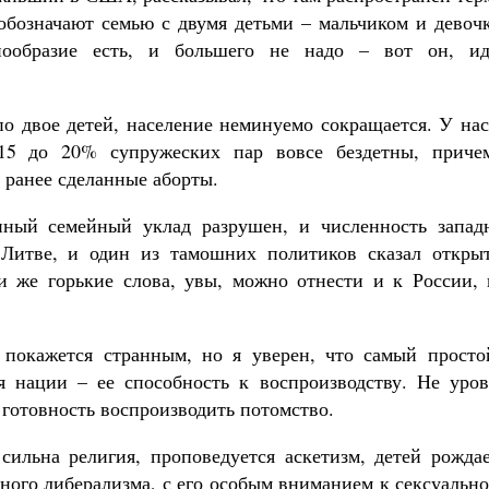
м обозначают семью с двумя детьми – мальчиком и девоч
нообразие есть, и большего не надо – вот он, ид
по двое детей, население неминуемо сокращается. У на
15 до 20% супружеских пар вовсе бездетны, приче
 ранее сделанные аборты.
нный семейный уклад разрушен, и численность запад
 Литве, и один из тамошних политиков сказал откры
 же горькие слова, увы, можно отнести и к России, 
о покажется странным, но я уверен, что самый просто
я нации – ее способность к воспроизводству. Не уров
 готовность воспроизводить потомство.
 сильна религия, проповедуется аскетизм, детей рожда
нного либерализма, с его особым вниманием к сексуальн