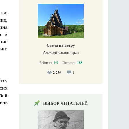
тво
ние,
ина
о и
ание
Свеча на ветру
ин:
Алексей Солоницын
Рейтинг:
9.9
Голосов:
188
2 239
1
тся
 сих
ть в
ень
ВЫБОР ЧИТАТЕЛЕЙ