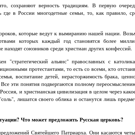
что, сохраняют верность традициям. В первую очеред
 где в России многодетные семьи, то, как правило, ср
ороков, которые ведут к вымиранию нашей нации. Возь
ртвами которых каждый год становятся более милли
е находят союзников среди христиан других конфессий.
ен "стратегический альянс" православных с католика
иционными протестантами, то есть со всеми, кто отстаи
семья, воспитание детей, нерасторжимость брака, ценн
. Все эти понятия подвергаются полному переосмыслени
Россия, и христианская цивилизация в целом через како
"соль", лишатся своего облика и останутся лишь предм
итуации? Что может предложить Русская церковь?
с предложений Святейшего Патриарха. Они касаются чет