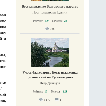
Восстановление Болгарского царства
Прот. Владислав Цыпин
ван
ове
Рейтинг:
9.9
Голосов:
20
ожна
368
раку
ей и
лы,
чить
нное
Учась благодарить Бога: педагогика
путешествий по Руси-матушке
ом:
Петр Давыдов
ь" –
Рейтинг:
10
Голосов:
128
ехой
мя,
1 170
1