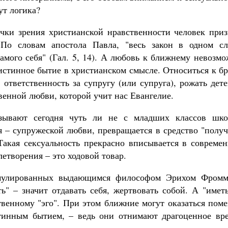
ут логика?
очки зрения христианской нравственности человек приз
 По словам апостола Павла, "весь закон в одном сл
самого себя" (Гал. 5, 14). А любовь к ближнему невозм
 истинное бытие в христианском смысле. Относиться к б
 ответственность за супругу (или супруга), рожать дет
венной любви, которой учит нас Евангелие.
язывают сегодня чуть ли не с младших классов шко
я – супружеской любви, превращается в средство "полу
 Такая сексуальность прекрасно вписывается в совреме
летворения – это ходовой товар.
рмулированных выдающимся философом Эрихом Фромм
ь" – значит отдавать себя, жертвовать собой. А "имет
ственному "эго". При этом ближние могут оказаться пом
стинным бытием, – ведь они отнимают драгоценное вре