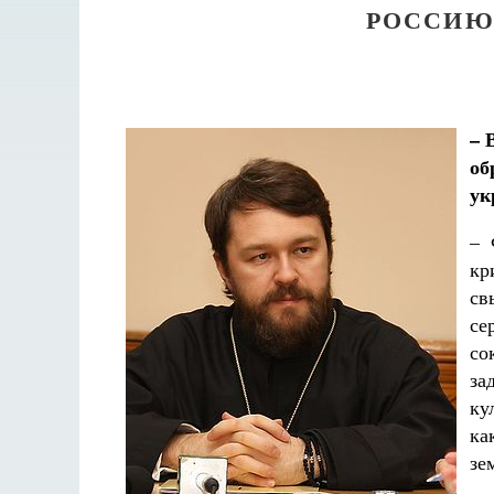
РОССИЮ
– 
об
ук
– 
кр
св
се
со
за
ку
ка
зе
Разлуки не будет