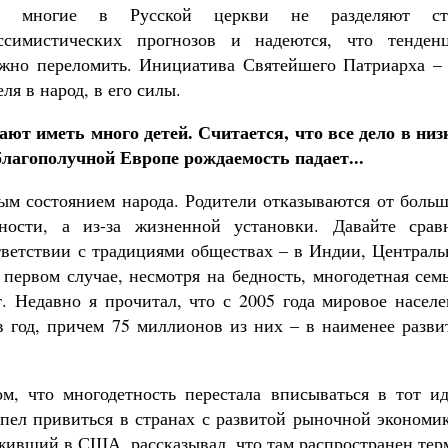
Как найти своё место в жизни
о многие в Русской церкви не разделяют ст
Кирилл Мурышев
ссимистических прогнозов и надеются, что тенден
жно переломить. Инициатива Святейшего Патриарха – 
ля в народ, в его силы.
ют иметь много детей. Считается, что все дело в низ
благополучной Европе рождаемость падает...
ым состоянием народа. Родители отказываются от больш
ности, а из-за жизненной установки. Давайте срав
ветствии с традициями обществах – в Индии, Централь
 первом случае, несмотря на бедность, многодетная сем
т. Недавно я прочитал, что с 2005 года мировое насел
в год, причем 75 миллионов из них – в наименее разви
м, что многодетность перестала вписываться в тот ид
пел привиться в странах с развитой рыночной экономик
живший в США, рассказывал, что там распространен тер