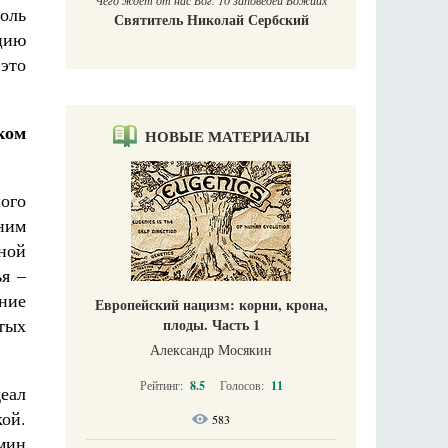
Чего ждет от нас Бог. 10 заповедей Божиих
оль
Святитель Николай Сербский
цию
это
ком
НОВЫЕ МАТЕРИАЛЫ
ого
ним
ной
ья –
ение
Европейский нацизм: корни, крона,
тых
плоды. Часть 1
Александр Мосякин
Рейтинг:
8.5
Голосов:
11
еал
ой.
583
мин