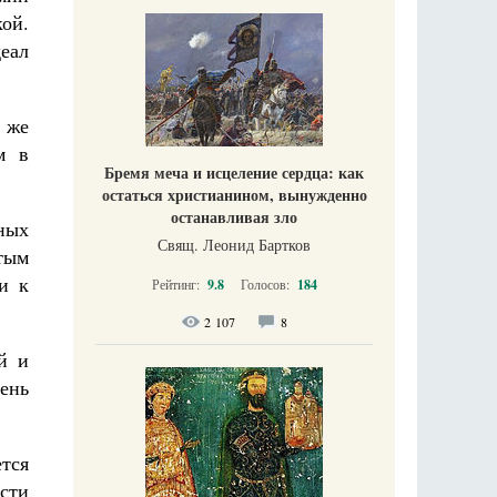
кой.
еал
с же
м в
Бремя меча и исцеление сердца: как
остаться христианином, вынужденно
останавливая зло
ных
Свящ. Леонид Бартков
тым
и к
Рейтинг:
9.8
Голосов:
184
2 107
8
й и
ень
ется
ости