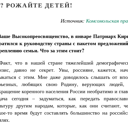
? РОЖАЙТЕ ДЕТЕЙ!
Источник:
Комсомольская пр
Ваше Высокопреосвященство, в январе Патриарх Кир
ратился к руководству страны с пакетом предложений
реплению семьи. Что за этим стоит?
Факт, что в нашей стране тяжелейший демографичес
изис, давно не секрет. Увы, россияне, кажется, нач
ыкаться с этим. Мне даже доводилось слышать от впо
рьезных, любящих свою Родину, верующих людей, 
кращение коренного населения России необратимо и гла
дача сегодня – задуматься, как передать православ
льтуру другим народам, которые, как они считают, че
кое-то время будут составлять большинство на российс
Великомученик Георгий Победоносец. Н
млях.
святого
Роман Котов