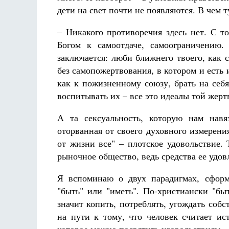
дети на свет почти не появляются. В чем т
– Никакого противоречия здесь нет. С т
Богом к самоотдаче, самоограничению.
заключается: люби ближнего твоего, как 
без самопожертвования, в котором и есть
как к пожизненному союзу, брать на себя
воспитывать их – все это идеалы той жерт
А та сексуальность, которую нам нав
оторванная от своего духовного измерени
от жизни все" – плотское удовольствие.
рыночное общество, ведь средства ее удов
Я вспоминаю о двух парадигмах, сфо
"быть" или "иметь". По-христиански "быт
значит копить, потреблять, угождать соб
на пути к тому, что человек считает и