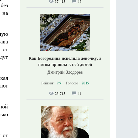
37 413
13
без
 на
ную
ава
 от
удут
Как Богородица исцелила девочку, а
потом пришла к ней домой
Дмитрий Злодорев
акая
Рейтинг:
9.9
Голосов:
2015
ают
23 715
11
нной
ько
 от