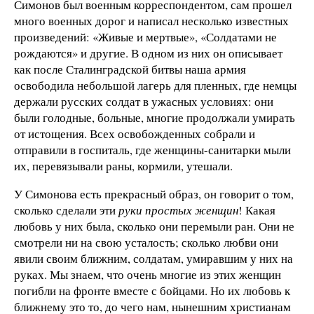
Симонов был военным корреспондентом, сам прошел
много военных дорог и написал несколько известных
произведений: «Живые и мертвые», «Солдатами не
рождаются» и другие. В одном из них он описывает
как после Сталинградской битвы наша армия
освободила небольшой лагерь для пленных, где немцы
держали русских солдат в ужасных условиях: они
были голодные, больные, многие продолжали умирать
от истощения. Всех освобожденных собрали и
отправили в госпиталь, где женщины-санитарки мыли
их, перевязывали раны, кормили, утешали.
У Симонова есть прекрасный образ, он говорит о том,
сколько сделали эти
руки простых женщин
! Какая
любовь у них была, сколько они перемыли ран. Они не
смотрели ни на свою усталость; сколько любви они
явили своим ближним, солдатам, умиравшим у них на
руках. Мы знаем, что очень многие из этих женщин
погибли на фронте вместе с бойцами. Но их любовь к
ближнему это то, до чего нам, нынешним христианам