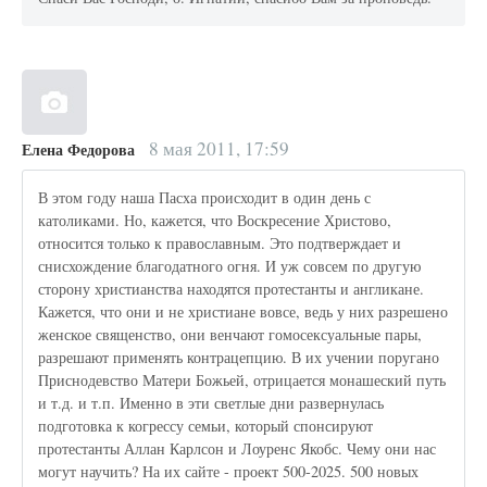
8 мая 2011, 17:59
Елена Федорова
В этом году наша Пасха происходит в один день с
католиками. Но, кажется, что Воскресение Христово,
относится только к православным. Это подтверждает и
снисхождение благодатного огня. И уж совсем по другую
сторону христианства находятся протестанты и англикане.
Кажется, что они и не христиане вовсе, ведь у них разрешено
женское священство, они венчают гомосексуальные пары,
разрешают применять контрацепцию. В их учении поругано
Приснодевство Матери Божьей, отрицается монашеский путь
и т.д. и т.п. Именно в эти светлые дни развернулась
подготовка к когрессу семьи, который спонсируют
протестанты Аллан Карлсон и Лоуренс Якобс. Чему они нас
могут научить? На их сайте - проект 500-2025. 500 новых