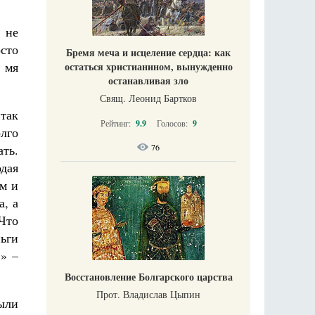
, не
сто
Бремя меча и исцеление сердца: как
 мя
остаться христианином, вынужденно
останавливая зло
Свящ. Леонид Бартков
 так
Рейтинг:
9.9
Голосов:
9
олго
76
ать.
одая
ем и
а, а
Что
ньги
…» –
Восстановление Болгарского царства
Прот. Владислав Цыпин
ыли