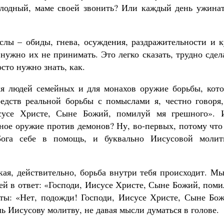
голодный, маме своей звонить? Или каждый день ужинат
лы – обиды, гнева, осуждения, раздражительности и к
нужно их не принимать. Это легко сказать, трудно сдел
осто нужно знать, как.
ля людей семейных и для монахов оружие борьбы, кото
едств реальной борьбы с помыслами я, честно говоря,
исусе Христе, Сыне Божий, помилуй мя грешного». 
ное оружие против демонов? Ну, во-первых, потому что
ога себе в помощь, и буквально Иисусовой молит
кая, действительно, борьба внутри тебя происходит. М
ы ей в ответ: «Господи, Иисусе Христе, Сыне Божий, пом
 ты: «Нет, подожди! Господи, Иисусе Христе, Сыне Бож
ь Иисусову молитву, не давая мысли думаться в голове.