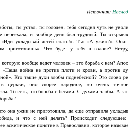
Источник:
Наслед
боты, ты устал, ты голоден, тебя сегодня чуть не увол
е переехала, и вообще день был трудный. Ты открыва
: «Иди укладывай детей спать!». Ты: «А ужин?». Она:
м приготовишь». Что будет у тебя в голове? Нетру
, которую вообще ведет человек – это борьба с кем? Апо
: «Наша война не против плоти и крови, а против ду
ной». Кто такие духи злобы поднебесной? Это слово р
я в церкви, оно скорее народное, но очень точно
есы. То есть, это борьба с бесами. С духами злобы. А кт
борьба?
что она ужин не приготовила, да еще отправила уклады
Великомученик Георгий Победоносец. Н
обида, и что с ней делать? Происходит следующее:
святого
е аскетическое понятие в Православии, которое называ
Роман Котов