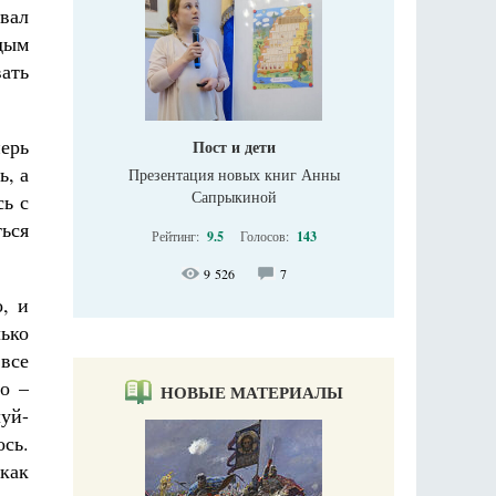
вал
дым
ать
перь
Пост и дети
ь, а
Презентация новых книг Анны
Сапрыкиной
сь с
ься
Рейтинг:
9.5
Голосов:
143
9 526
7
о, и
лько
 все
но –
НОВЫЕ МАТЕРИАЛЫ
уй-
ось.
 как