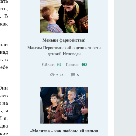
мать
ть,
. В
как
Меньше фарисейства!
 или
Максим Первозванский о деликатности
 над
детской Исповеди
ь в
Рейтинг:
9.9
Голосов:
403
себе
9 390
6
Они
аев
н на
ь, я
И я,
 два
«Молитва – как любовь: ей нельзя
акие