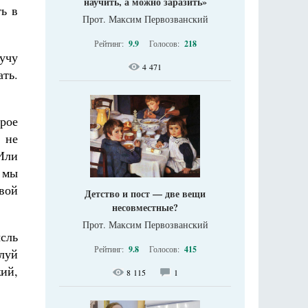
научить, а можно заразить»
ь в
Прот. Максим Первозванский
Рейтинг:
9.9
Голосов:
218
учу
4 471
ать.
рое
 не
Или
 мы
вой
Детство и пост — две вещи
несовместные?
Прот. Максим Первозванский
ысль
Рейтинг:
9.8
Голосов:
415
илуй
ий,
8 115
1