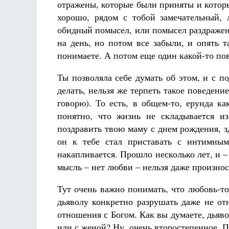
отражены, которые были приняты и которы
хорошо, рядом с тобой замечательный,
обидный помысел, или помысел раздражени
на день, но потом все забыли, и опять 
понимаете. А потом еще один какой-то пов
Ты позволяла себе думать об этом, и с п
делать, нельзя же терпеть такое поведен
говорю). То есть, в общем-то, ерунда ка
понятно, что жизнь не складывается из
поздравить твою маму с днем рождения, з
он к тебе стал приставать с интимным
накапливается. Прошло несколько лет, и –
мысль – нет любви – нельзя даже произно
Тут очень важно понимать, что любовь-т
дьяволу конкретно разрушать даже не о
отношения с Богом. Как вы думаете, дьяв
или с женой? Ну, очень второстепенное. По