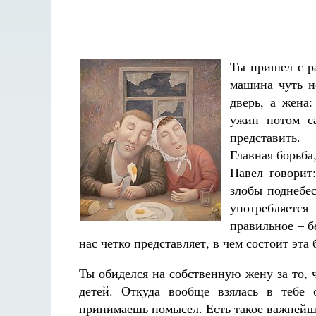
Ты пришел с ра
машина чуть н
дверь, а жена
ужин потом са
представить.
Главная борьба
Павел говорит
злобы поднебес
употребляетс
правильное – б
нас четко представляет, в чем состоит эта 
Ты обиделся на собственную жену за то, 
детей. Откуда вообще взялась в тебе 
Разлуки не будет
принимаешь помысел. Есть такое важнейше