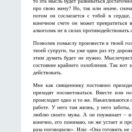
то эта мысль будет развиваться достаточно
про свою жену? Но, так или иначе, снач
потом он сослагается с тобой в сердце
конечном счете он может превратиться в
алкоголик не в силах противодействовать 
Позволив помыслу произвести в твоей голо
твоей супруги, ты уже один раз эту дорожк
этим думать будет не нужно. Мыслечувст
состояние крайнего озлобления. Так вот з
действовать.
Мне как священнику постоянно приходи
приходят посоветоваться. Вместе или по
происходит одно и то же. Накапливаются о
работе. У него там жизнь, у него заботы
люблю своего мужа. А он поужинает – и 
конечно, его понимаю, он же устает и про
раза поговорили». Или: «Она готовить не 