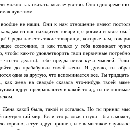
Как найти своё место в жизни
сли можно так сказать, мыслечувство. Оно одновременно
Кирилл Мурышев
аемая чувством.
 вообще не наши. Они к нам отношение имеют постоль
 каждым из нас находится товарищ с рогами и хвостом.
и! Среди нас есть такие товарищи, которые нам, товар
ящее состояние, и как только у тебя возникает чувст
го, чтобы как-то удовлетворить твои первичные потребн
е что-то делать), тебе предлагается куча мыслей. Есл
дойти до прабабушки своей жены. Я думаю, ты обра
тся одна за другую, что вспоминается все. Ты тридцать
, как жена на свадьбе сказала что-нибудь твоей маме
угами вдруг превращаются в какой-то ад, ты не понима
веком.
. Жена какой была, такой и осталась. Но ты принял мы
й внутренний мир. Если это разовая штука – быть может
ло хорошо, а тут вдруг пришел, и с вами такое случилос