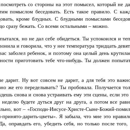
посмотреть со стороны на этот помысел, который не да
этим помыслом беседовать. Есть такое правило. С каж
овать, кроме блудных. С блудными помыслами беседов
адо сразу бежать. Со всеми остальными – можно.
пытался, но не дал себе обидеться. Ты успокоился и те
онила и говорила, что у нее температура тридцать девят
вас заболел ребенок, и поэтому она целый день крутила
ности приготовить тебе что-нибудь. Ты должен попытат
е дарит. Ну вот совсем не дарит, а для тебя это важн
зно же его переделывать? Ты пробовала. Получается то
удешь снова и снова устраивать ему эти сцены, если это
 неделю будете дуться друг на друга, а потом все рав
ально, вот – «Господи-Иисусе-Христе-Сыне-Божий-помил
-принято-дарить-цветы». Я забыла, что мне это нравил
Да, оправдать его, убедить себя, но только после того,