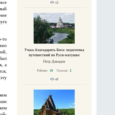
 все
12
мый
ение
уга
о-то
овно
Учась благодарить Бога: педагогика
тий,
путешествий по Руси-матушке
был
Петр Давыдов
ж, а
ся,
Рейтинг:
10
Голосов:
2
 эту
45
ляем
аши
ужем
ной-