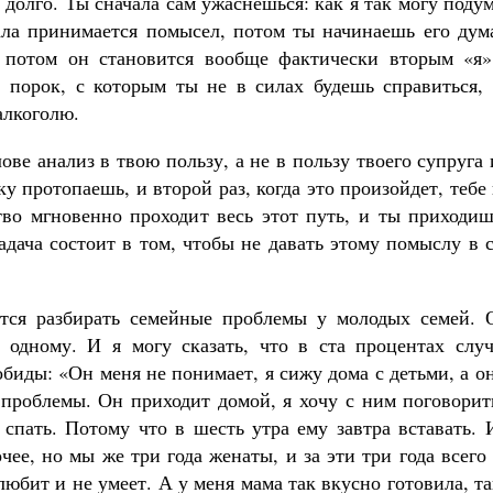
 долго. Ты сначала сам ужаснешься: как я так могу поду
ала принимается помысел, потом ты начинаешь его дума
, потом он становится вообще фактически вторым «я»
 порок, с которым ты не в силах будешь справиться, 
алкоголю.
ве анализ в твою пользу, а не в пользу твоего супруга
у протопаешь, и второй раз, когда это произойдет, тебе
во мгновенно проходит весь этот путь, и ты приходиш
адача состоит в том, чтобы не давать этому помыслу в 
тся разбирать семейные проблемы у молодых семей. 
 одному. И я могу сказать, что в ста процентах случ
биды: «Он меня не понимает, я сижу дома с детьми, а о
, проблемы. Он приходит домой, я хочу с ним поговорит
спать. Потому что в шесть утра ему завтра вставать. 
чее, но мы же три года женаты, и за эти три года всего
любит и не умеет. А у меня мама так вкусно готовила, т