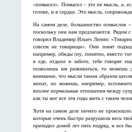
Фредерика де Грааф
«помысел». Помысел – это не мысль, а, е
голове, и в сердце. Это мысль, сопровожд
На самом деле, большинство помыслов –
поскольку они нам предлагаются. Рядом с
говорил Владимир Ильич Ленин: «Товарищ
совсем не товарищи». Они ловят подход
например, обиды (ну, понятно, вместо то
в еде, отдыхе и заботе, тебе говорят ещ
позволишь им развиваться, то можешь 
внимание, что мысли таким образом цепляю
женат, но можешь, например, вспомнить
вполне нормальные отношения между супр
как ты мог все эти годы жить с таким чело
Хотя на самом деле ничего не произошло
которые очень быстро разрушили весь тво
приходил домой лет пять подряд, и все бы