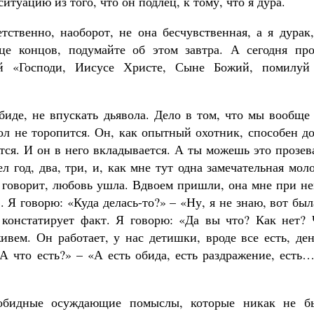
туацию из того, что он подлец, к тому, что я дура.
тственно, наоборот, не она бесчувственная, а я дурак
це концов, подумайте об этом завтра. А сегодня про
ой «Господи, Иисусе Христе, Сыне Божий, помилуй
биде, не впускать дьявола. Дело в том, что мы вообще
ол не торопится. Он, как опытный охотник, способен д
тся. И он в него вкладывается. А ты можешь это прозев
л год, два, три, и, как мне тут одна замечательная мол
) говорит, любовь ушла. Вдвоем пришли, она мне при н
. Я говорю: «Куда делась-то?» – «Ну, я не знаю, вот был
о констатирует факт. Я говорю: «Да вы что? Как нет? 
ивем. Он работает, у нас детишки, вроде все есть, де
«А что есть?» – «А есть обида, есть раздражение, есть
 обидные осуждающие помыслы, которые никак не б