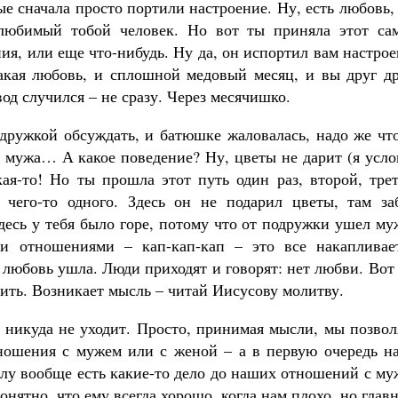
е сначала просто портили настроение. Ну, есть любовь,
 любимый тобой человек. Но вот ты приняла этот са
я, или еще что-нибудь. Ну да, он испортил вам настро
такая любовь, и сплошной медовый месяц, и вы друг др
од случился – не сразу. Через месячишко.
одружкой обсуждать, и батюшке жаловалась, надо же чт
ие мужа… А какое поведение? Ну, цветы не дарит (я усл
кая-то! Но ты прошла этот путь один раз, второй, тре
 чего-то одного. Здесь он не подарил цветы, там за
десь у тебя было горе, потому что от подружки ушел му
и отношениями – кап-кап-кап – это все накапливает
 любовь ушла. Люди приходят и говорят: нет любви. Вот
сить. Возникает мысль – читай Иисусову молитву.
о никуда не уходит. Просто, принимая мысли, мы позво
тношения с мужем или с женой – а в первую очередь н
олу вообще есть какие-то дело до наших отношений с м
нятно, что ему всегда хорошо, когда нам плохо, но глав