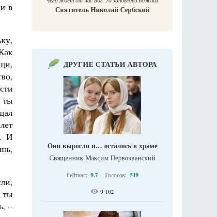
Чего ждет от нас Бог. 10 заповедей Божиих
 и в
Святитель Николай Сербский
ку,
 Как
ищи,
ДРУГИЕ СТАТЬИ АВТОРА
во,
ости
и ты
щал
 лет
. И
Они выросли и… остались в храме
ешь,
Священник Максим Первозванский
Рейтинг:
9.7
Голосов:
519
сли,
9 102
, ты
ь, –