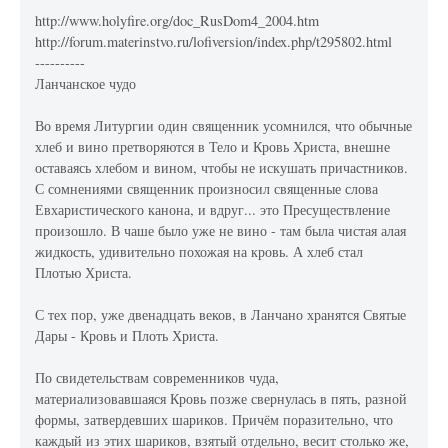
http://www.holyfire.org/doc_RusDom4_2004.htm
http://forum.materinstvo.ru/lofiversion/index.php/t295802.html
----------
Ланчанское чудо
Во время Литургии один священник усомнился, что обычные
хлеб и вино претворяются в Тело и Кровь Христа, внешне
оставаясь хлебом и вином, чтобы не искушать причастников.
С сомнениями священник произносил священные слова
Евхаристического канона, и вдруг... это Пресуществление
произошло. В чаше было уже не вино - там была чистая алая
жидкость, удивительно похожая на кровь. А хлеб стал
Плотью Христа.
С тех пор, уже двенадцать веков, в Ланчано хранятся Святые
Дары - Кровь и Плоть Христа.
По свидетельствам современников чуда,
материализовавшаяся Кровь позже свернулась в пять, разной
формы, затвердевших шариков. Причём поразительно, что
каждый из этих шариков, взятый отдельно, весит столько же,