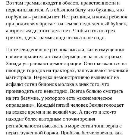
Вот там граммы входят в область нравственности и
подсчитываются. А в обычном быту что буханка, что
горбушка – разницы нет. Нет разницы, и когда ребенок
при родителях бросает на землю недоеденный бублик,
а взрослым до этого дела нет. Чтобы назвать грех
грехом, здесь граммы подсчитывать не надо.
По телевидению не раз показывали, как возмущенные
своими правительствами фермеры в разных странах
Запада устраивают демонстрации. Они съезжаются на
площади городов на тракторах, запруживают техникой
магистрали. Нередко демонстративно выливают на
асфальт сотни бидонов молока в знак того, что
производить его невыгодно. Всегда больно смотреть
на это безумие, у которого есть «экономическое
оправдание». Каждый пятый человек Земли голодает
на всякое время и на всякий час. А где-то и кто-то
находит более выгодным с точки зрения
рентабельности высыпать в море сотни тонн зерна с
неразгруженной баржи. Прибыль бесчеловечна, как