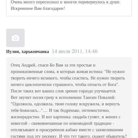
Очень много переозознал и многое перевернулось в душе.
Искренннее Вам благодарен!
14 июля 2011, 14:46
Иулия, харьковчанка
Отец Андрей, спаси-Бо Вам за эти простые и
проникновенные слова, в которых живая истина: "Не нужно
творить ничего великого, чтобы спастись. Не нужно творить
ничего циклопически страшного, чтобы отпасть от Бога".
После таких вот ваших слов зрение гораздо улучшается.
Вот звучит песня греху в исполнении Таисии Повалий:
"Одолжила, одолжила, твою голову вскружила, и вернуть
тебя божилась...".... И так бодренько, оптимистично,
жизнерадостно. И вот картинка: свадьба гуляет, и жених с
невестой - свежевенчанные по новомодной традиции -
отплясывают в прокуренном кабаке вместе с захмелевшими
гостями под эту песенку. И что тут такого, скажет обыватель?