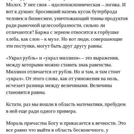
Молох. У нее своя – идолопоклонническая – логика. И
вот я думаю: бросивший наземь кусок бутерброда
человек и бизнесмен, уничтожающий тонны продуктов
ради рыночной целесообразности, сильно ли
отличаются? Баржа с зерном относится к горбушке
хлеба, как слон – к мухе. Но вот люди, совершающие
эти поступки, могут быть друг другу равны.
«Украл рубль» и «украл миллион» – это выражения,
между которыми можно ставить знак равенства.
Миллион отличается от рубля. Но и там, и там стоит
«украл». От этого слова, как от умножения на ноль,
исчезает разница между величинами. Величины
становятся равны.
Кстати, раз мы вошли в область математики, пребудем
в ней еще ради одного примера.
Мораль причастна Богу и прикасается к вечности. Это
все равно что выйти в область бесконечного, у