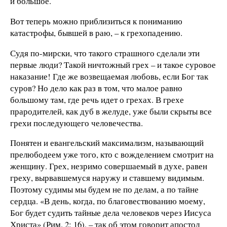
и большое.
Вот теперь можно приблизиться к пониманию
катастрофы, бывшей в раю, – к грехопадению.
Судя по-мирски, что такого страшного сделали эти
первые люди? Такой ничтожный грех – и такое суровое
наказание! Где же возвещаемая любовь, если Бог так
суров? Но дело как раз в том, что малое равно
большому там, где речь идет о грехах. В грехе
прародителей, как дуб в желуде, уже были скрыты все
грехи последующего человечества.
Понятен и евангельский максимализм, называющий
прелюбодеем уже того, кто с вожделением смотрит на
женщину. Грех, незримо совершаемый в духе, равен
греху, вырвавшемуся наружу и ставшему видимым.
Поэтому судимы мы будем не по делам, а по тайне
сердца. «В день, когда, по благовествованию моему,
Бог будет судить тайные дела человеков через Иисуса
Христа» (Рим. 2: 16), – так об этом говорит апостол