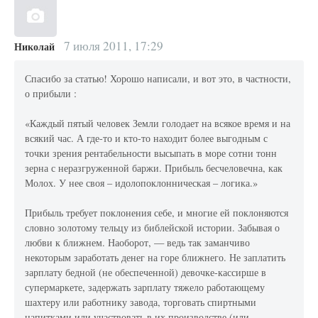
7 июля 2011, 17:29
Николай
Спасибо за статью! Хорошо написали, и вот это, в частности,
о прибыли :
«Каждый пятый человек Земли голодает на всякое время и на
всякий час. А где-то и кто-то находит более выгодным с
точки зрения рентабельности высыпать в море сотни тонн
зерна с неразгруженной баржи. Прибыль бесчеловечна, как
Молох. У нее своя – идолопоклонническая – логика.»
Прибыль требует поклонения себе, и многие ей поклоняются
словно золотому тельцу из библейской истории. Забывая о
любви к ближнем. Наоборот, — ведь так заманчиво
некоторым заработать денег на горе ближнего. Не заплатить
зарплату бедной (не обеспеченной) девочке-кассирше в
супермаркете, задержать зарплату тяжело работающему
шахтеру или работнику завода, торговать спиртными
напитками или участвовать в их производстве (или