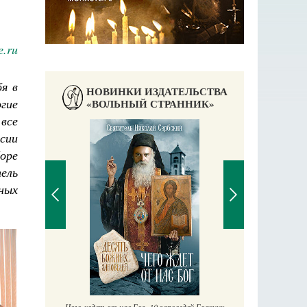
е.ru
я в
НОВИНКИ ИЗДАТЕЛЬСТВА
гие
«ВОЛЬНЫЙ СТРАННИК»
все
сии
боре
аучись у
ель
ных
П
Е