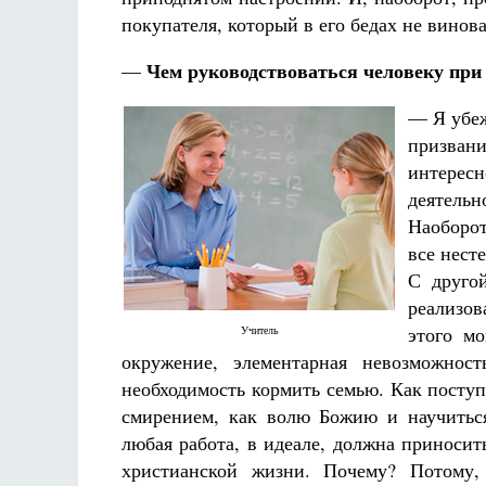
покупателя, который в его бедах не винов
Чем руководствоваться человеку при
—
— Я убеж
призвани
интерес
деятельн
Наоборот
все нес
С другой
реализов
этого м
Учитель
окружение, элементарная невозможност
необходимость кормить семью. Как посту
смирением, как волю Божию и научиться
любая работа, в идеале, должна приноси
христианской жизни. Почему? Потому,