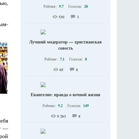
тью,
Рейтинг:
9.7
Голосов:
28
530
3
ым-
Лучший модератор — христианская
совесть
Рейтинг:
7.1
Голосов:
8
65
8
Евангелие: правда о вечной жизни
Рейтинг:
9.2
Голосов:
149
9 263
8
ебя
ет —
орой