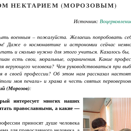
ОМ НЕКТАРИЕМ (МОРОЗОВЫМ)
Источник:
Воцерковлени
ыть военным – пожалуйста. Желаешь попробовать себ
м! Даже о космонавтике и астрономии сейчас немно
ать и сколько нужно для этого учиться. Казалось бы, 
иан есть свои, моральные, ограничения. Какие профес
для верующего человека? Чем руководствоваться при вы
Как найти своё место в жизни
Кирилл Мурышев
Великомученик Георгий Победоносец. Н
я в своей профессии? Об этом нам рассказал настоят
святого
оли моя печали» и храма в честь святых первоверхов
Роман Котов
ий (Морозов)
:
орый интересует многих наших
итать православными, а какие —
рофессии приносят душе человека
лема для православного человека, а