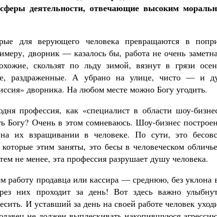
е сферы деятельности, отвечающие высоким мораль
орые для верующего человека превращаются в попр
имеру, дворник — казалось бы, работа не очень заметн
хожие, скользят по льду зимой, вязнут в грязи осен
ые, раздраженные. А убрано на улице, чисто — и д
иссия» дворника. На любом месте можно Богу угодить.
годня профессия, как «специалист в области шоу-бизне
ть Богу? Очень в этом сомневаюсь. Шоу-бизнес построе
на их взращивании в человеке. По сути, это бесовс
, которые этим заняты, это бесы в человеческом облич
 тем не менее, эта профессия разрушает душу человека.
ем работу продавца или кассира — среднюю, без уклона 
рез них проходит за день! Вот здесь важно улыбнут
есить. И уставший за день на своей работе человек уход
родавец не должен выплескивать накопившуюся агрессию