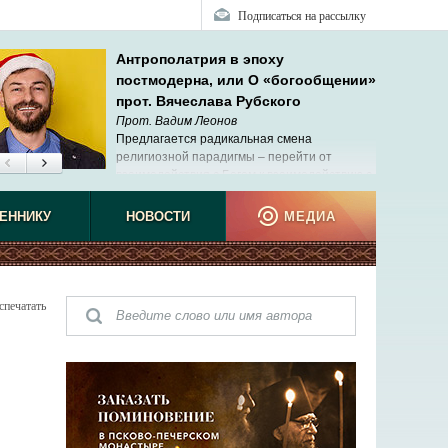
Подписаться на рассылку
Антрополатрия в эпоху
постмодерна, или О «богообщении»
прот. Вячеслава Рубского
Прот. Вадим Леонов
Предлагается радикальная смена
религиозной парадигмы – перейти от
взаимодействия с Богом к взаимодействию с
людьми и самим собой.
наблюд
ЕННИКУ
НОВОСТИ
МЕДИА
спечатать