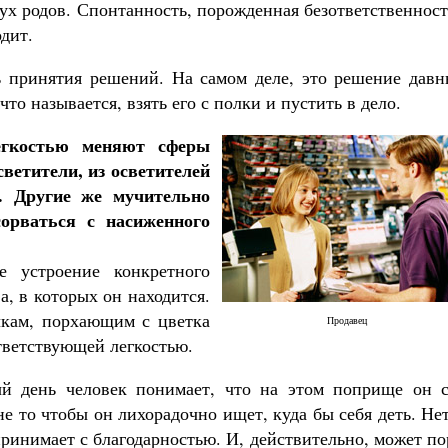
вух родов. Спонтанность, порожденная безответственнос
дит.
ь принятия решений. На самом деле, это решение давн
что называется, взять его с полки и пустить в дело.
егкостью меняют сферы
светители, из осветителей
. Другие же мучительно
орваться с насиженного
 устроение конкретного
а, в которых он находится.
чкам, порхающим с цветка
Продавец
тветствующей легкостью.
ый день человек понимает, что на этом поприще он с
не то чтобы он лихорадочно ищет, куда бы себя деть. Н
 принимает с благодарностью. И, действительно, может п