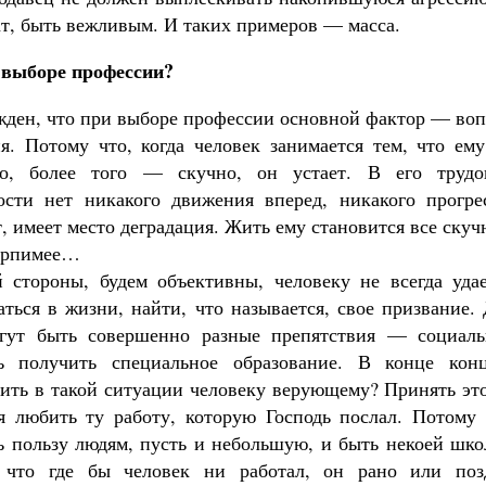
ат, быть вежливым. И таких примеров — масса.
 выборе профессии?
ден, что при выборе профессии основной фактор — воп
я. Потому что, когда человек занимается тем, что ему
но, более того — скучно, он устает. В его трудо
ости нет никакого движения вперед, никакого прогрес
, имеет место деградация. Жить ему становится все скуч
терпимее…
 стороны, будем объективны, человеку не всегда удае
аться в жизни, найти, что называется, свое призвание.
огут быть совершенно разные препятствия — социаль
ь получить специальное образование. В конце конц
пить в такой ситуации человеку верующему? Принять эт
 любить ту работу, которую Господь послал. Потому 
ть пользу людям, пусть и небольшую, и быть некоей шк
 что где бы человек ни работал, он рано или поз