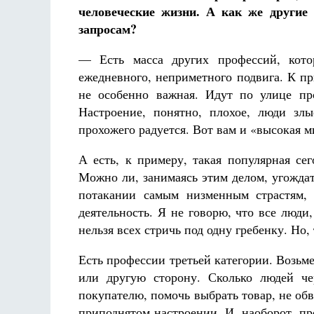
человеческие жизни. А как же други
запросам?
— Есть масса других профессий, кот
ежедневного, неприметного подвига. К пр
не особенно важная. Идут по улице про
Настроение, понятно, плохое, люди зл
прохожего радуется. Вот вам и «высокая м
А есть, к примеру, такая популярная се
Можно ли, занимаясь этим делом, угожда
потакании самым низменным страстям, 
деятельность. Я не говорю, что все люди
нельзя всех стричь под одну гребенку. Но,
Есть профессии третьей категории. Возьм
или другую сторону. Сколько людей че
покупателю, помочь выбрать товар, не обв
приподнятом настроении. И, наоборот, п