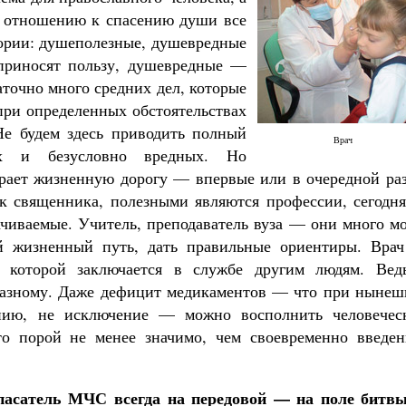
о отношению к спасению души все
гории: душеполезные, душевредные
приносят пользу, душевредные —
аточно много средних дел, которые
при определенных обстоятельствах
Не будем здесь приводить полный
Врач
их и безусловно вредных. Но
ирает жизненную дорогу — впервые или в очередной ра
ак священника, полезными являются профессии, сегодня
чиваемые. Учитель, преподаватель вуза — они много мо
й жизненный путь, дать правильные ориентиры. Вра
л которой заключается в службе другим людям. Вед
разному. Даже дефицит медикаментов — что при нынеш
ению, не исключение — можно восполнить человечес
то порой не менее значимо, чем своевременно введен
пасатель МЧС всегда на передовой — на поле битвы