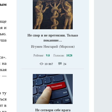
ным
ище
ая и
ью.
Не спор и не претензии. Только
уша
покаяние…
Игумен Нектарий (Морозов)
Рейтинг:
9.8
Голосов:
1028
са».
н на
10 867
24
кая
ье —
в ту
ься
ит в
Не сотвори себе врага
 на