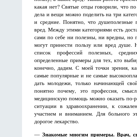
Фредерика де Грааф
какая нет? Святые отцы говорили, что п
дела и вещи можно поделить на три кате
и средние. Понятно, что душеполезные 
вред. Между этими категориями есть дост
сами по себе ни полезны, ни вредны, но 
могут принести пользу или вред душе. 
список профессий полезных, средн
определенные примеры для тех, кто выб
конечно, дадим. С моей точки зрения, к
самые популярные и не самые высокоопла
дать молодежи, только начинающей сво
понятно почему, это профессия, смыс
медицинскую помощь можно оказать по-
ситуации в здравоохранении, к сожал
участием и вниманием. Для больного э
дорогое лекарство.
Знакомые многим примеры. Врач, с
—