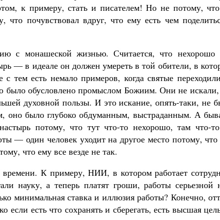
отом, к примеру, стать и писателем! Но не потому, чт
у, что почувствовал вдруг, что ему есть чем поделить
ию с монашеской жизнью. Считается, что нехорошо 
ырь — в идеале он должен умереть в той обители, в кот
е с тем есть немало примеров, когда святые переходил
то было обусловлено промыслом Божиим. Они не искали,
льшей духовной пользы. И это искание, опять-таки, не 
, оно было глубоко обдуманным, выстраданным. А быва
настырь потому, что тут что-то нехорошо, там что-то
оты — один человек уходит на другое место потому, что
ому, что ему все везде не так.
о времени. К примеру, НИИ, в котором работает сотруд
али науку, а теперь платят гроши, работы серьезной н
лько минимальная ставка и иллюзия работы? Конечно, от
ко если есть что сохранять и сберегать, есть высшая це