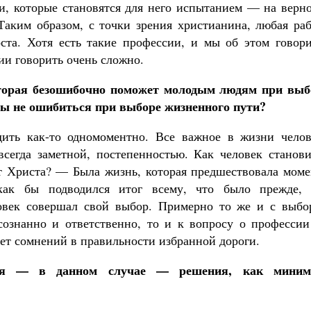
и, которые становятся для него испытанием — на верно
 Таким образом, с точки зрения христианина, любая ра
оста. Хотя есть такие профессии, и мы об этом говори
ии говорить очень сложно.
оторая безошибочно поможет молодым людям при выб
обы не ошибиться при выборе жизненного пути?
ть как-то одномоментно. Все важное в жизни челов
всегда заметной, постепенностью. Как человек станови
т Христа? — Была жизнь, которая предшествовала моме
ак бы подводился итог всему, что было прежде, 
ловек совершал свой выбор. Примерно то же и с выбо
сознанно и ответственно, то и к вопросу о профессии
ает сомнений в правильности избранной дороги.
ия — в данном случае — решения, как миним