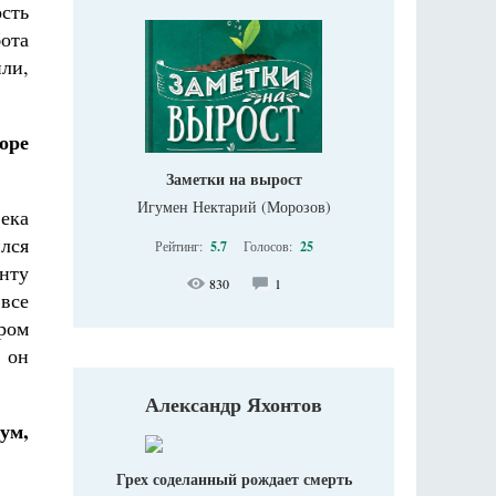
сть
бота
ли,
оре
Заметки на вырост
Игумен Нектарий (Морозов)
ека
лся
Рейтинг:
5.7
Голосов:
25
нту
830
1
все
ром
 он
Александр Яхонтов
ум,
Грех соделанный рождает смерть