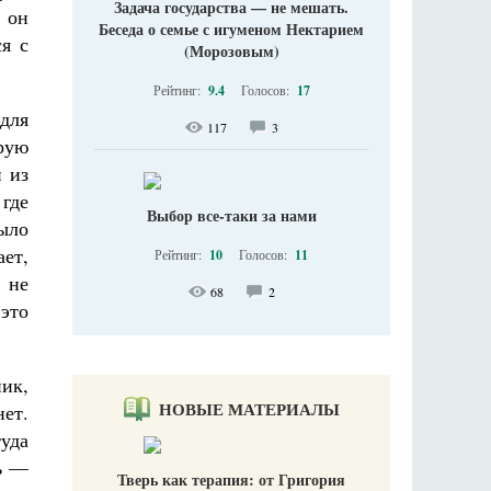
Задача государства — не мешать.
о он
Беседа о семье с игуменом Нектарием
ся с
(Морозовым)
Рейтинг:
9.4
Голосов:
17
для
117
3
орую
и из
 где
Выбор все-таки за нами
было
ет,
Рейтинг:
10
Голосов:
11
 не
68
2
 это
ник,
НОВЫЕ МАТЕРИАЛЫ
ет.
туда
ль —
Тверь как терапия: от Григория