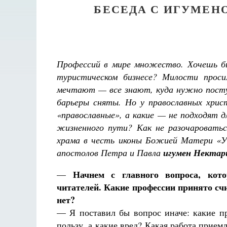
БЕСЕДА С ИГУМЕН
Профессий в мире множество. Хочешь б
туристическом бизнесе? Милости проси
мечтают — все знают, куда нужно поступ
барьеры сняты. Но у православных христ
«православные», а какие — не подходят 
жизненного пути? Как не разочароватьс
храма в честь иконы Божией Матери «Ут
апостолов Петра и Павла
игумен Нектар
Начнем с главного вопроса, кот
—
читателей. Какие профессии принято сч
нет?
— Я поставил бы вопрос иначе: какие п
Разлуки не будет
пользу, а какие вред? Какая работа прием