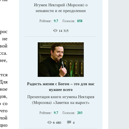
Игумен Нектарий (Морозов) о
ненависти и ее преодолении
Рейтинг:
9.7
Голосов:
858
рос
14 315
 не
вой
са.
нее,
тся
 Для
Радость жизни с Богом – это для нас
ное
нужнее всего
ов,
Презентация книги игумена Нектария
о со
(Морозова) «Заметки на вырост»
что
Рейтинг:
9.7
Голосов:
203
олой
6 480
4
дно