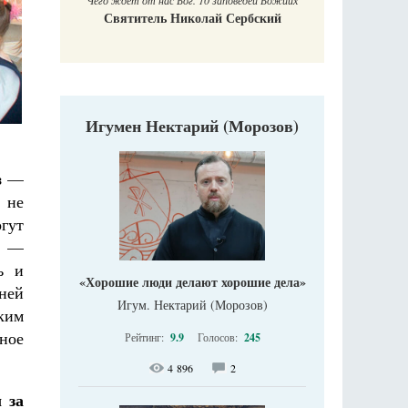
Чего ждет от нас Бог. 10 заповедей Божиих
Святитель Николай Сербский
Игумен Нектарий (Морозов)
з —
 не
гут
ч —
ь и
«Хорошие люди делают хорошие дела»
ней
Игум. Нектарий (Морозов)
ким
ное
Рейтинг:
9.9
Голосов:
245
4 896
2
 за