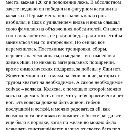
место, выжав 120 кг в положении лежа. В абсолютном
зачете недавно он победил и в фигурном катании на
колясках. Первые места посыпались как из рога
изобилия, и Яков с удивлением вновь и вновь слышал
свою фамилию на объявлениях победителей. Он шел в
спорт как любитель, не ради побед, а ради того, чтобы
заниматься чем-то интересным. Но сейчас все
переменилось. Постоянные тренировки, сборы,
перелеты на чемпионаты, и медали – вот нынешняя
жизнь Яши. Но никаких материальных поощрений,
кроме символических подарков, за победы у Яши нет.
Живут чемпион и его мама на свои пенсии, которых с
трудом хватает на необходимое. А самое необходимое
сейчас – коляска. Коляска, с помощью которой можно
хоть на время забыть о том, что у тебя практически нет
ног. Эта коляска должна быть живой, гибкой,
послушной и легкой, и можно радоваться ей, как
возможности немножко вспомнить о былом, когда все
еще было в порядке, когда по желанию можно было
услышать свистящий ветер в ушах от своего бега под