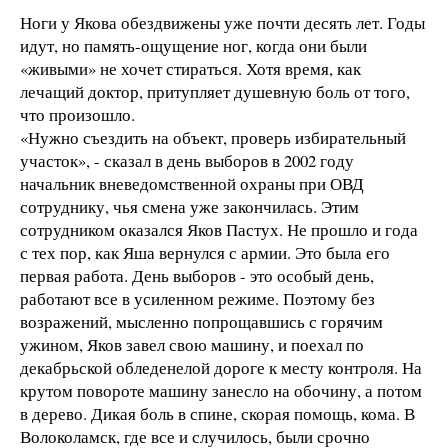
Ноги у Якова обездвижены уже почти десять лет. Годы
идут, но память-ощущение ног, когда они были
«живыми» не хочет стираться. Хотя время, как
лечащий доктор, притупляет душевную боль от того,
что произошло.
«Нужно съездить на объект, проверь избирательный
участок», - сказал в день выборов в 2002 году
начальник вневедомственной охраны при ОВД
сотруднику, чья смена уже закончилась. Этим
сотрудником оказался Яков Пастух. Не прошло и года
с тех пор, как Яша вернулся с армии. Это была его
первая работа. День выборов - это особый день,
работают все в усиленном режиме. Поэтому без
возражений, мысленно попрощавшись с горячим
ужином, Яков завел свою машину, и поехал по
декабрьской обледенелой дороге к месту контроля. На
крутом повороте машину занесло на обочину, а потом
в дерево. Дикая боль в спине, скорая помощь, кома. В
Волоколамск, где все и случилось, были срочно