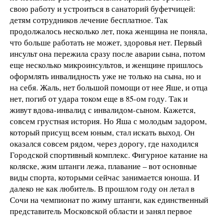
свою работу и устроиться в санаторий буфетчицей:
детям сотрудников лечение бесплатное. Так
продолжалось несколько лет, пока женщина не поняла,
что больше работать не может, здоровья нет. Первый
инсульт она пережила сразу после аварии сына, потом
еще несколько микроинсультов, и женщине пришлось
оформлять инвалидность уже не только на сына, но и
на себя. Жаль, нет большой помощи от нее Яше, и отца
нет, погиб от удара током еще в 85-ом году. Так и
живут вдова-инвалид с инвалидом-сыном. Кажется,
совсем грустная история. Но Яша с молодым задором,
который присущ всем юным, стал искать выход. Он
оказался совсем рядом, через дорогу, где находился
Городской спортивный комплекс. Фигурное катание на
коляске, жим штанги лежа, плавание – вот основные
виды спорта, которыми сейчас занимается юноша. И
далеко не как любитель. В прошлом году он летал в
Сочи на чемпионат по жиму штанги, как единственный
представитель Московской области и занял первое