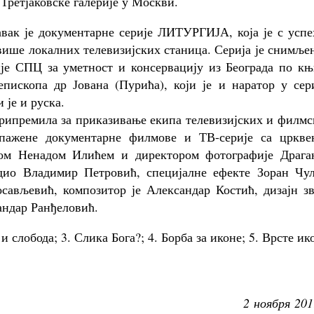
Третјаковске галерије у Москви.
ак је документарне серије ЛИТУРГИЈА, која је с успе
ише локалних телевизијских станица. Серија је снимље
је СПЦ за уметност и консервацију из Београда по књ
скопа др Јована (Пурића), који је и наратор у сери
 је и руска.
 припремила за приказивање екипа телевизијских и филм
запажене документарне филмове и ТВ-серије са цркве
ном Ненадом Илићем и директором фотографије Драга
дио Владимир Петровић, специјалне ефекте Зоран Чул
ављевић, композитор је Александар Костић, дизајн зв
андар Ранђеловић.
и слобода; 3. Слика Бога?; 4. Борба за иконе; 5. Врсте ик
2 ноября 201