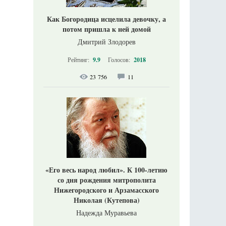
Как Богородица исцелила девочку, а
потом пришла к ней домой
Дмитрий Злодорев
Рейтинг:
9.9
Голосов:
2018
23 756
11
«Его весь народ любил». К 100-летию
со дня рождения митрополита
Нижегородского и Арзамасского
Николая (Кутепова)
Надежда Муравьева