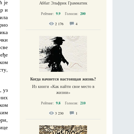
ћ је
Аббат Эльфрик Грамматик
ар и
Рейтинг:
9.9
Голосов:
200
била
рио
2 176
4
дика
ички
 све
леђе
ском
ту,
Когда начнется настоящая жизнь?
Из книги «Как найти свое место в
, уз
жизни​»
них
Рейтинг:
9.8
Голосов:
210
ком
ким
3 230
1
ри,
нице