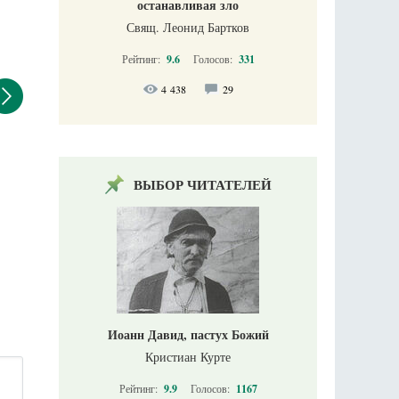
останавливая зло
Свящ. Леонид Бартков
Рейтинг:
9.6
Голосов:
331
4 438
29
ВЫБОР ЧИТАТЕЛЕЙ
Иоанн Давид, пастух Божий
Кристиан Курте
Рейтинг:
9.9
Голосов:
1167