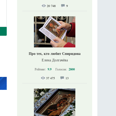
20 748
9
Про тех, кто любит Спиридона
Елена Долгачёва
Рейтинг:
9.9
Голосов:
2800
37 475
13