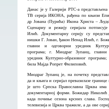
Данас је у Галерији РТС-а представљена
ТВ серија ИКОНА, рађена по књизи Епи
др Јована (Пурића) Икона Христа – Људс
Сценариу и режију серијала потписује
Илић. Документарну серију су предста
нишки Г. Јован, ђакон Ненад Илић, г. Бо
главни и одговорни уредник Културн
програма; г. Миодраг Зупанц, главни
уредник Културно-образовног програма;
била Мајда Ропрет Филиповић.
Миодраг Зупанц је, на почетку представ
да и књига и серијал превазилазе границе
је што Српска Православна Црква има 
документарној форми. Божидар Николић ј
када почиње сезона крсних слава. Госпо
телевизија и Црква тражиле, а да ове сери