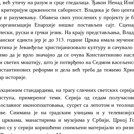
 већ утичу на разум и срце гледалаца. Ђакон Ненад Или
е критеријум црквености саборност. Владика је био цент
ру и разумевању. Обавеза свих упослених у пројекту је 
 организацији Епархије нишке постављен сајт. Сцена
лески, руски и грчки језик. На крају представљања, Вла
анског едикта јер је до 313. године Црква имала мучен
нтина је Јеванђеље христијанизовало културу и сачувало
имо да је врло значајно да се очува Константиново нас
 и светих моштију, што је потврђено на Седмом васељен
нстантинових реформи и дела већ треба да тежимо Хрис
ар историје.
кционим стандардима, на трагу сличних светских серија
иступа, примереног теми. Серија од седам получасов
вославног иконопоштовања, сусрет са лепотом и теолош
ве. Снимана је на градским улицама и у телевизијс
 црквама, манастирима и музејима у Србији, Црној Го
вно су у серији коришћени снимљени материјали из риз