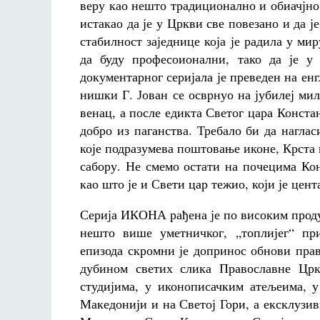
веру као нешто традиционално и обиачјно,
истакао да је у Цркви све повезано и да ј
стабилност заједнице која је радила у ми
да буду професоионални, тако да је у
документарног серијала је преведен на енг
нишки Г. Јован се осврнуо на јубилеј мил
венац, а после едикта Светог цара Конста
добро из паганства. Требало би да наглас
које подразумева поштовање иконе, Крста
сабору. Не смемо остати на почецима Ко
као што је и Свети цар тежио, који је цент
Серија ИКОНА рађена је по високим проду
нешто више уметничког, „топлијег“ пр
епизода скромни је допринос обнови пра
дубином светих слика Православне Црк
студијима, у иконописачким атељеима, у
Македонији и на Светој Гори, а ексклузи