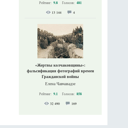
Рейтинг:
9.8
Голосов:
481
13 144
4
«Жертвы колчаковщины»:
фальсификация фотографий времен
Гражданской войны
Елена Чавчавадзе
Рейтинг:
9.1
Голосов:
858
32 490
169