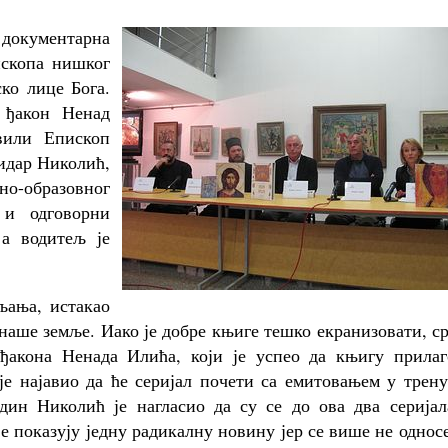
 документарна
скопа нишког
ко лице Бога.
 ђакон Ненад
вили Епископ
жидар Николић,
о-образовног
 и одговорни
 а водитељ је
љања, истакао
 наше земље. Иако је добре књиге тешко екранизовати, с
ђакона Ненада Илића, који је успео да књигу прилаг
е најавио да ће серијал почети са емитовањем у трену
дин Николић је нагласио да су се до ова два серијал
је показују једну радикалну новину јер се више не однос