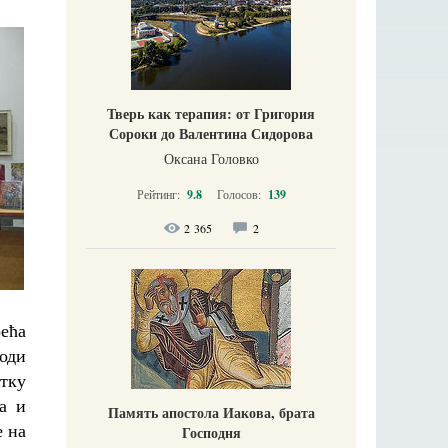
Тверь как терапия: от Григория
Сороки до Валентина Сидорова
Оксана Головко
Рейтинг:
9.8
Голосов:
139
2 365
2
рећа
оди
тку
а и
Память апостола Иакова, брата
е на
Господня