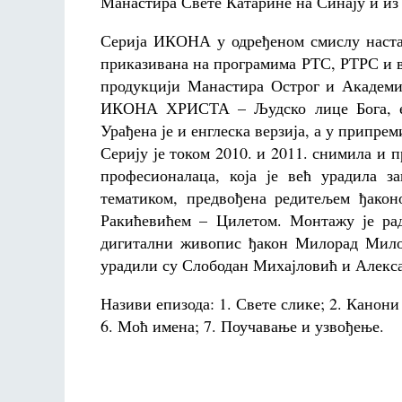
Манастира Свете Катарине на Синају и из 
Серија ИКОНА у одређеном смислу настав
приказивана на програмима РТС, РТРС и в
продукцији Манастира Острог и Академи
ИКОНА ХРИСТА – Људско лице Бога, епи
Урађена је и енглеска верзија, а у припреми
Серију је током 2010. и 2011. снимила и
професионалаца, која је већ урадила 
тематиком, предвођена редитељем ђако
Ракићевићем – Цилетом. Монтажу је ра
дигитални живопис ђакон Милорад Милос
урадили су Слободан Михајловић и Алекс
Називи епизода: 1. Свете слике; 2. Канони 
6. Моћ имена; 7. Поучавање и узвођење.