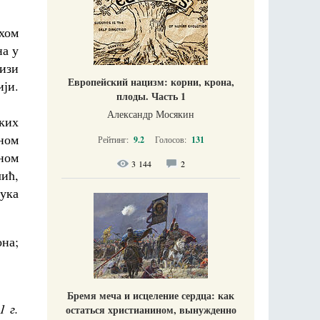
хом
на у
изи
Европейский нацизм: корни, крона,
ји.
плоды. Часть 1
Александр Мосякин
ских
ном
Рейтинг:
9.2
Голосов:
131
ном
3 144
2
ић,
ука
она;
Бремя меча и исцеление сердца: как
1 г.
остаться христианином, вынужденно