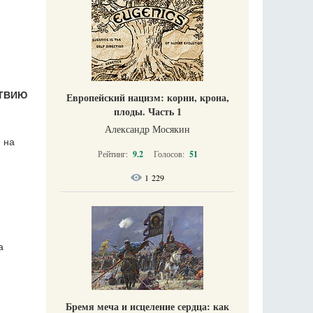
СТВИЮ
Европейский нацизм: корни, крона,
плоды. Часть 1
Александр Мосякин
 на
Рейтинг:
9.2
Голосов:
51
1 229
а
Бремя меча и исцеление сердца: как