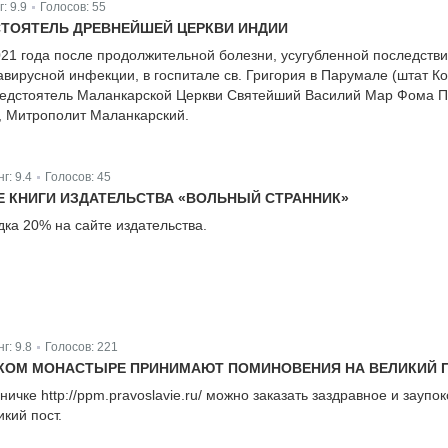
г:
9.9
Голосов:
55
|
ТОЯТЕЛЬ ДРЕВНЕЙШЕЙ ЦЕРКВИ ИНДИИ
021 года после продолжительной болезни, усугубленной последств
вирусной инфекции, в госпитале св. Григория в Парумале (штат Ко
редстоятель Маланкарской Церкви Святейший Василий Мар Фома 
а, Митрополит Маланкарский.
нг:
9.4
Голосов:
45
|
СЕ КНИГИ ИЗДАТЕЛЬСТВА «ВОЛЬНЫЙ СТРАННИК»
дка 20% на сайте издательства.
нг:
9.8
Голосов:
221
|
СКОМ МОНАСТЫРЕ ПРИНИМАЮТ ПОМИНОВЕНИЯ НА ВЕЛИКИЙ 
ичке http://ppm.pravoslavie.ru/ можно заказать заздравное и заупо
кий пост.