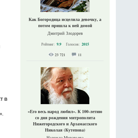
Как Богородица исцелила девочку, а
потом пришла к ней домой
Дмитрий Злодорев
Рейтинг:
9.9
Голосов:
2015
Й
23 721
11
Т В
«Его весь народ любил». К 100-летию
я,
со дня рождения митрополита
Нижегородского и Арзамасского
Николая (Кутепова)
Надежда Муравьева