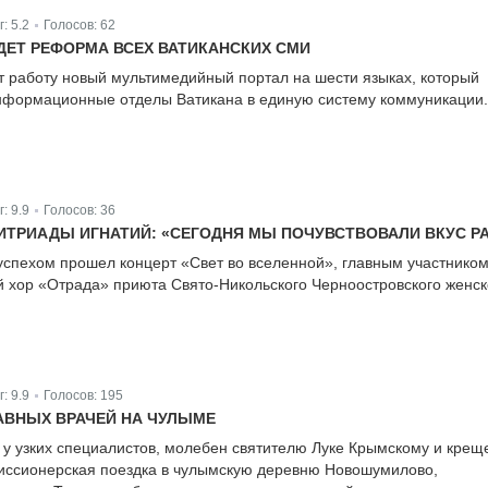
г:
5.2
Голосов:
62
|
ЯДЕТ РЕФОРМА ВСЕХ ВАТИКАНСКИХ СМИ
нет работу новый мультимедийный портал на шести языках, который
нформационные отделы Ватикана в единую систему коммуникации.
г:
9.9
Голосов:
36
|
ТРИАДЫ ИГНАТИЙ: «СЕГОДНЯ МЫ ПОЧУВСТВОВАЛИ ВКУС Р
 успехом прошел концерт «Свет во вселенной», главным участнико
ий хор «Отрада» приюта Свято-Никольского Черноостровского женск
г:
9.9
Голосов:
195
|
АВНЫХ ВРАЧЕЙ НА ЧУЛЫМЕ
у узких специалистов, молебен святителю Луке Крымскому и крещ
миссионерская поездка в чулымскую деревню Новошумилово,