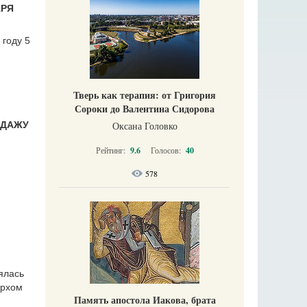
АРЯ
 году 5
Тверь как терапия: от Григория
Сороки до Валентина Сидорова
Оксана Головко
ОДАЖУ
Рейтинг:
9.6
Голосов:
40
578
ялась
архом
Память апостола Иакова, брата