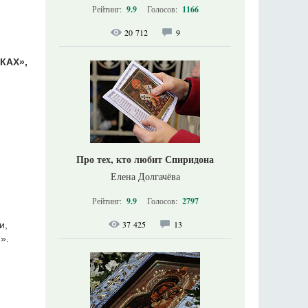
Рейтинг:
9.9
Голосов:
1166
20 712
9
КАХ»,
Про тех, кто любит Спиридона
Елена Долгачёва
Рейтинг:
9.9
Голосов:
2797
37 425
13
и,
».