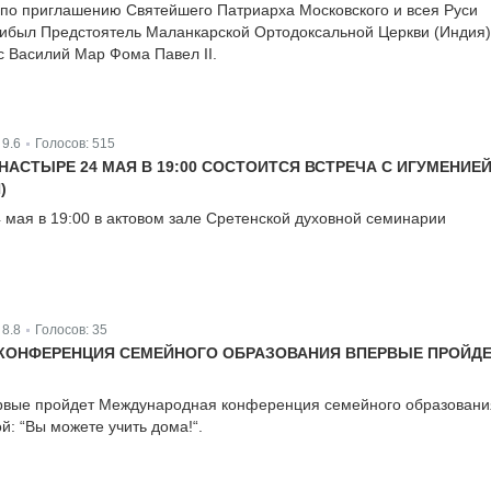
а по приглашению Святейшего Патриарха Московского и всея Руси
рибыл Предстоятель Маланкарской Ортодоксальной Церкви (Индия)
 Василий Мар Фома Павел II.
:
9.6
Голосов:
515
|
АСТЫРЕ 24 МАЯ В 19:00 СОСТОИТСЯ ВСТРЕЧА С ИГУМЕНИЕ
)
4 мая в 19:00 в актовом зале Сретенской духовной семинарии
:
8.8
Голосов:
35
|
КОНФЕРЕНЦИЯ СЕМЕЙНОГО ОБРАЗОВАНИЯ ВПЕРВЫЕ ПРОЙДЕ
ервые пройдет Международная конференция семейного образовани
й: “Вы можете учить дома!“.