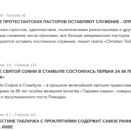
:
8
Голосов:
42
|
Е ПРОТЕСТАНТСКИХ ПАСТОРОВ ОСТАВЛЯЮТ СЛУЖЕНИЕ - ОП
ния стрессом, одиночеством, политическими разногласиями и дру
как снижение числа прихожан, все больше американских пасторов
раются оставить постоянное служение, пишет газета «Christian To
инг:
3.5
Голосов:
120
|
 СВЯТОЙ СОФИИ В СТАМБУЛЕ СОСТОЯЛАСЬ ПЕРВАЯ ЗА 88 Л
Х»
йя-София в Стамбуле – в прошлом величайшей святыне православ
ервая за 88 лет особая вечерняя молитва «Таравих-намаз», совер
го мусульманского поста Рамадан
инг:
9.7
Голосов:
141
|
ЕСТИНЕ ТАБЛИЧКА С ПРОКЛЯТИЯМИ СОДЕРЖИТ САМОЕ РАНН
 ЯХВЕ