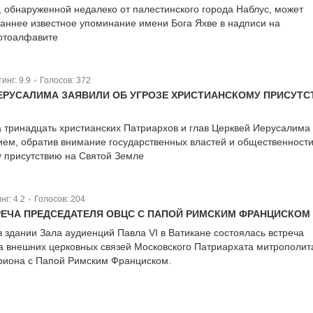
, обнаруженной недалеко от палестинского города Наблус, может
аннее известное упоминание имени Бога Яхве в надписи на
отоалфавите
тинг:
9.9
Голосов:
372
|
ЕРУСАЛИМА ЗАЯВИЛИ ОБ УГРОЗЕ ХРИСТИАНСКОМУ ПРИСУТ
а тринадцать христианских Патриархов и глав Церквей Иерусалима
ием, обратив внимание государственных властей и общественности
у присутствию на Святой Земле
нг:
4.2
Голосов:
204
|
ЕЧА ПРЕДСЕДАТЕЛЯ ОВЦС С ПАПОЙ РИМСКИМ ФРАНЦИСКОМ
в здании Зала аудиенций Павла VI в Ватикане состоялась встреча
а внешних церковных связей Московского Патриархата митрополит
риона с Папой Римским Франциском.