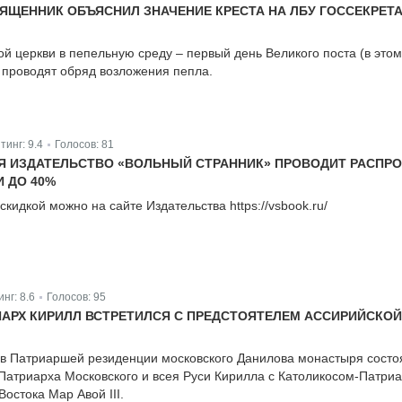
ЯЩЕННИК ОБЪЯСНИЛ ЗНАЧЕНИЕ КРЕСТА НА ЛБУ ГОССЕКРЕТ
й церкви в пепельную среду – первый день Великого поста (в этом
и проводят обряд возложения пепла.
тинг:
9.4
Голосов:
81
|
АЛЯ ИЗДАТЕЛЬСТВО «ВОЛЬНЫЙ СТРАННИК» ПРОВОДИТ РАСПР
И ДО 40%
скидкой можно на сайте Издательства https://vsbook.ru/
инг:
8.6
Голосов:
95
|
АРХ КИРИЛЛ ВСТРЕТИЛСЯ С ПРЕДСТОЯТЕЛЕМ АССИРИЙСКОЙ
 в Патриаршей резиденции московского Данилова монастыря состо
Патриарха Московского и всея Руси Кирилла с Католикосом-Патри
остока Мар Авой III.