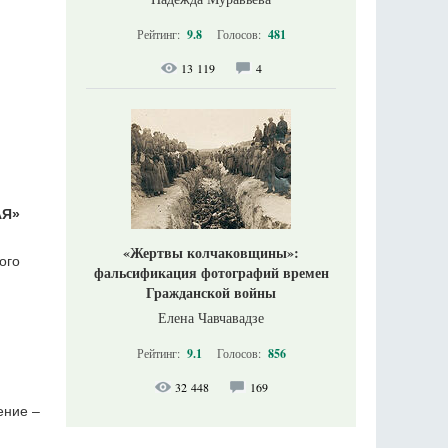
Рейтинг:
9.8
Голосов:
481
13 119
4
АЯ»
м
«Жертвы колчаковщины»:
ого
фальсификация фотографий времен
Гражданской войны
Елена Чавчавадзе
Рейтинг:
9.1
Голосов:
856
32 448
169
ение –