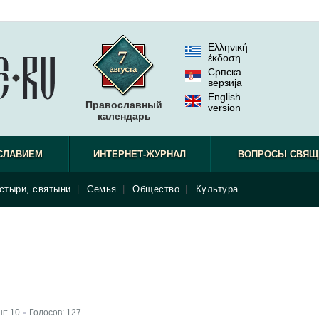
Ελληνική
έκδοση
Српска
верзиjа
English
Православный
version
календарь
СЛАВИЕМ
ИНТЕРНЕТ-ЖУРНАЛ
ВОПРОСЫ СВЯЩ
стыри, святыни
|
Семья
|
Общество
|
Культура
нг:
10
Голосов:
127
|