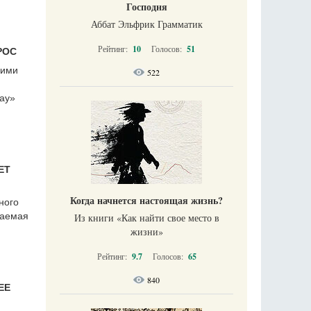
Господня
Аббат Эльфрик Грамматик
Рейтинг:
10
Голосов:
51
РОС
гими
522
day»
ЕТ
Когда начнется настоящая жизнь?
ного
шаемая
Из книги «Как найти свое место в
жизни​»
Рейтинг:
9.7
Голосов:
65
840
ЕЕ