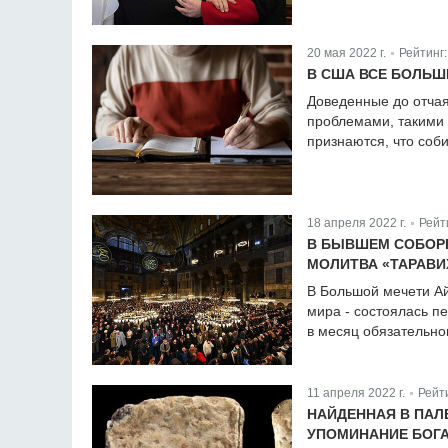
20 мая 2022 г.
Рейтинг
|
В США ВСЕ БОЛЬШ
Доведенные до отчая
проблемами, такими 
признаются, что соби
18 апреля 2022 г.
Рейт
|
В БЫВШЕМ СОБОРЕ
МОЛИТВА «ТАРАВИ
В Большой мечети А
мира - состоялась п
в месяц обязательно
11 апреля 2022 г.
Рейт
|
НАЙДЕННАЯ В ПАЛ
УПОМИНАНИЕ БОГА