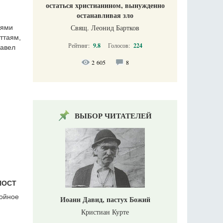
остаться христианином, вынужденно
останавливая зло
Свящ. Леонид Бартков
иями
ттаям,
Рейтинг:
9.8
Голосов:
224
Павел
2 605
8
ВЫБОР ЧИТАТЕЛЕЙ
ПОСТ
койное
Иоанн Давид, пастух Божий
Кристиан Курте