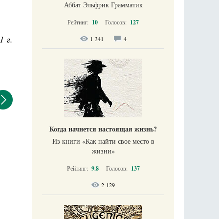
Аббат Эльфрик Грамматик
Рейтинг:
10
Голосов:
127
1 г.
1 341
4
Когда начнется настоящая жизнь?
Из книги «Как найти свое место в
жизни​»
Рейтинг:
9.8
Голосов:
137
2 129