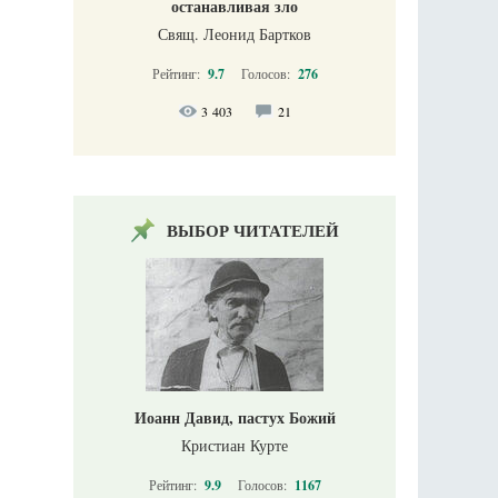
останавливая зло
Свящ. Леонид Бартков
Рейтинг:
9.7
Голосов:
276
3 403
21
ВЫБОР ЧИТАТЕЛЕЙ
Иоанн Давид, пастух Божий
Кристиан Курте
Рейтинг:
9.9
Голосов:
1167