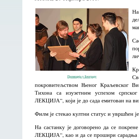
На
де
ма
Са
по
ли
Кр
Св
Промоциjа у Београду
покровитељством Њеног Краљевског Вис
Тихона са изузетним успехом српс
ЛЕКЦИЈА“, који је до сада емитован на ви
Филм је стекао култни статус и увршћен ј
На састанку је договорено да се пок
ЛЕКЦИЈА“, као и да се прошири сарадња 