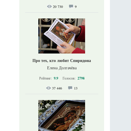
20 730
9
Про тех, кто любит Спиридона
Елена Долгачёва
Рейтинг:
9.9
Голосов:
2798
37 446
13