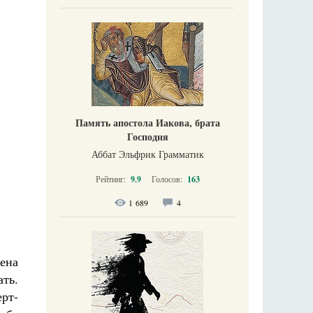
Память апостола Иакова, брата
Господня
Аббат Эльфрик Грамматик
Рейтинг:
9.9
Голосов:
163
1 689
4
ена
ть.
ерт­