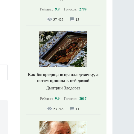
Рейтинг:
9.9
Голосов:
2798
37 455
13
Как Богородица исцелила девочку, а
потом пришла к ней домой
Дмитрий Злодорев
Рейтинг:
9.9
Голосов:
2017
23 748
11