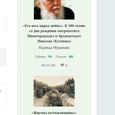
«Его весь народ любил». К 100-летию
со дня рождения митрополита
Нижегородского и Арзамасского
Николая (Кутепова)
Надежда Муравьева
Рейтинг:
9.8
Голосов:
481
13 135
4
и
«Жертвы колчаковщины»: