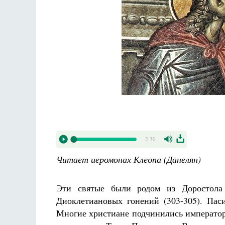
2:30
Читает иеромонах Клеопа (Данелян)
Эти святые были родом из Доростол
Диоклетиановых гонений (303-305). Паси
Многие христиане подчинились император­