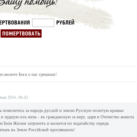
т,молите Бога о нас грешных!
 мая 2016, 06:42
ъ помолитесь за народъ русскiй и землю Русскую политую кровью
 и худшую изъ нихъ - въ гражданскую за веру, царя и Отечество живота
есЪнiя Жизни затронетъ и коснется по ходатайству передъ
ятыхъ въ Земле Россiйской просiявшихъ!