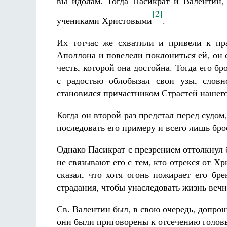
вы идолам. Тогда Пасикрат и Валентин,
[2]
учениками Христовыми
.
Их тотчас же схватили и привели к пра
Аполлона и повеле­ли поклониться ей, он 
честь, которой она достойна. Тогда его б
с радостью облобызал свои узы, словн
становился причаст­ником Страстей нашего
Когда он второй раз пред­стал перед судом
последовать его примеру и всего лишь бро­
Однако Пасикрат с презрением оттолкнул б
не связывают его с тем, кто отрекся от Хр
сказал, что хотя огонь пожирает его бр
страдания, что­бы унаследовать жизнь веч
Св. Валентин был, в свою очередь, допро
они были при­говорены к отсечению головы