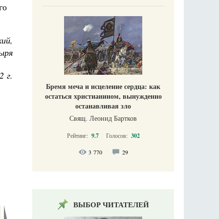
го
ий,
ыря
2 г.
Бремя меча и исцеление сердца: как
остаться христианином, вынужденно
останавливая зло
Свящ. Леонид Бартков
Рейтинг:
9.7
Голосов:
302
3 770
29
ВЫБОР ЧИТАТЕЛЕЙ