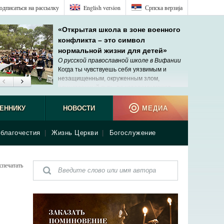
одписаться на рассылку
English version
Српска верзиjа
«Открытая школа в зоне военного
конфликта – это символ
нормальной жизни для детей»
О русской православной школе в Вифании
Когда ты чувствуешь себя уязвимым и
незащищенным, окруженным злом,
единственный путь, по которому может
прийти помощь, – Господь.
ЕННИКУ
НОВОСТИ
МЕДИА
благочестия
|
Жизнь Церкви
|
Богослужение
спечатать