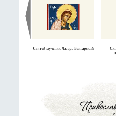
Святой мученик Лазарь Болгарский
Син
П