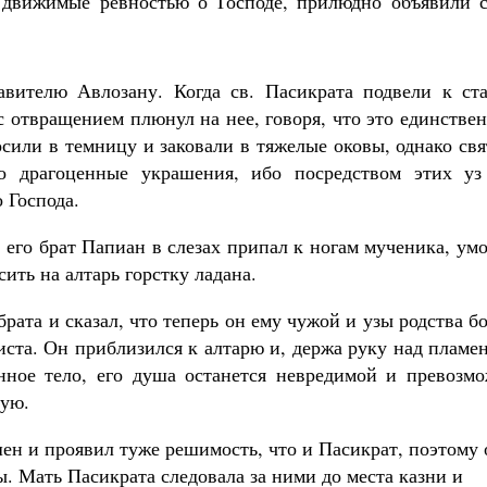
 движимые ревностью о Господе, прилюдно объявили с
вителю Авлозану. Когда св. Пасикрата подвели к ста
с отвращением плюнул на нее, гово­ря, что это единстве
росили в темницу и заковали в тяжелые оковы, однако св
о драгоценные украшения, ибо посредством этих уз
 Господа.
, его брат Папиан в слезах припал к ногам мученика, ум
сить на алтарь горстку ладана.
рата и сказал, что теперь он ему чужой и узы родства б
иста. Он прибли­зился к алтарю и, держа руку над пламе
енное тело, его душа останется невредимой и превозмо
ную.
шен и проявил туже решимость, что и Пасикрат, поэтому 
. Мать Пасикрата следовала за ними до места казни и