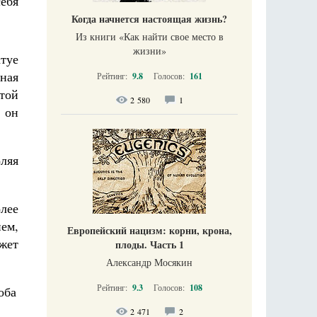
ебя
Когда начнется настоящая жизнь?
Из книги «Как найти свое место в
жизни​»
туе
нная
Рейтинг:
9.8
Голосов:
161
ятой
2 580
1
 он
оляя
олее
нем,
Европейский нацизм: корни, крона,
жет
плоды. Часть 1
Александр Мосякин
Рейтинг:
9.3
Голосов:
108
оба
2 471
2