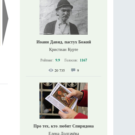
Иоанн Давид, пастух Божий
Кристиан Курте
Рейтинг:
9.9
Голосов:
1167
20 735
9
Про тех, кто любит Спиридона
Елена Долгачёва