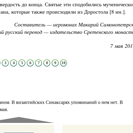
ердость до конца. Святые эти сподобились муче­ническо
на, ко­торые также происходили из Доростола [8 ин.].
Составитель — иеромонах Макарий Симонопетрск
й русский перевод — издательство Сретенского монаст
7 мая 201
3
4
5
6
7
8
9
10
раном. В византийских Синаксарях упоминаний о нем нет. В
мая.