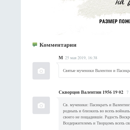
Комментарии
М
25 мая 2019, 16:38
Святые мученики Валентин и Пасикра
Скворцов Валентин 1956 19 02
7
Св. мученики: Пасикратъ и Валентин
родныхъ и близкихъ во всехъ войнахъ
своего не пощадившiе. Радость Воскр
Вседержителемъ и Творцомъ всехъ св