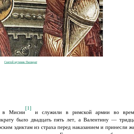
Святой мученик Пасикрат
[1]
а в Мисии
и служи­ли в римской армии во врем
крату было двадцать пять лет, а Валенти­ну — тридца
ским эдиктам из страха перед наказанием и принесли ж