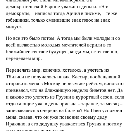
демократической Европе уважают деньги. «Эти
демократы, – написал тогда Арчил в письме, – те же
гэбэшники, только сменившие знак плюс на знак
минус».
Но все это было потом. А тогда мы были молоды и со
всей пылкостью молодых мечтателей верили в то
ближайшее светлое будущее, когда мы, естественно,
переделаем мир.
Переделать мир, конечно, хотелось, а улететь из
Тбилиси не получалось никак. Кассир, пообещавший
отправить меня в Москву первым же рейсом, виновато
признался, что на ближайшую неделю билетов нет. Да
и каково это улететь из Грузии в курортный сезон, если
отдыхающие уже в день приезда – заранее, за месяц –
записывались в очередь на билеты? Но Гиви успокоил
меня, сказав, что он уже позвонил своему деду
Ираклию, а его дедушку уважает вся Грузия и потому
«из уважения» сделают все.