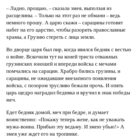
– Ладно, прощаю, – сказала змея, выползая из
расщелины. – Только на этот раз не обмани – ведь
немного прошу. А царю скажи – сарацины готовят
набег на его царство, чтобы разорить православные
храмы, а Грузию стереть с лица земли.
Во дворце царя был пир, когда явился бедняк с вестью
о войне. Вскочили тут на коней триста отважных
грузинских юношей и впереди войска с мечами
помчались на сарацин. Храбро бились грузины, и
сарацины, не ожидавшие внезапного появления
войска, с позором трусливо бежали прочь. И опять
царь щедро наградил бедняка и вручил в знак победы
меч.
Едет бедняк домой, меч при бедре, и думает
воинственно: «Покажу теперь жене, как не уважать
мужа-воина. Прибью эту ведьму. И змею убью!» А
змея уже ждет его на тропинке.