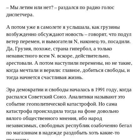
– Мы летим или нет? – раздался по радио голос
диспетчера.
А потом уже в самолете я услышала, как грузины
возбужденно обсуждают новость – говорят, что подул
ветер перемен, и вымогателя N, наконец-то, посадили.
Да, Грузия, похоже, страна гипербол, а только
ненавистного всем N. вскоре, действительно,
арестовали. А потом наступили перемены, но не такие,
когда мечтали и верили: главное, добиться свободы, и
тогда начнется счастливая жизнь.
Эра демократии и свободы началась в 1991 году, когда
распался Советский Союз. Аналитики называют это
событие геополитической катастрофой. Но сама
катастрофа происходила тогда на фоне довольно
вялого общественного мнения, ибо народ
независимых, свободных республик озабоченно бегал
по магазинам в надежде раздобыть хоть какие-то
продукты.