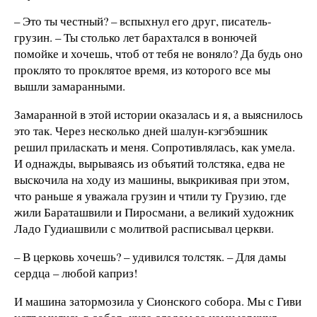
– Это ты честный? – вспыхнул его друг, писатель-
грузин. – Ты столько лет барахтался в вонючей
помойке и хочешь, чтоб от тебя не воняло? Да будь оно
проклято то проклятое время, из которого все мы
вышли замаранными.
Замаранной в этой истории оказалась и я, а выяснилось
это так. Через несколько дней шалун-кэгэбэшник
решил приласкать и меня. Сопротивлялась, как умела.
И однажды, вырываясь из объятий толстяка, едва не
выскочила на ходу из машины, выкрикивая при этом,
что раньше я уважала грузин и чтили ту Грузию, где
жили Бараташвили и Пиросмани, а великий художник
Ладо Гудиашвили с молитвой расписывал церкви.
– В церковь хочешь? – удивился толстяк. – Для дамы
сердца – любой каприз!
И машина затормозила у Сионского собора. Мы с Гиви