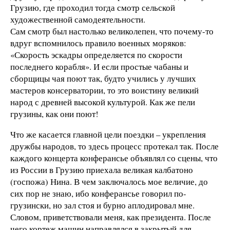
Грузию, где проходил тогда смотр сельской
художественной самодеятельности.
Сам смотр был настолько великолепен, что почему-то
вдруг вспомнилось правило военных моряков:
«Скорость эскадры определяется по скорости
последнего корабля». И если простые чабаны и
сборщицы чая поют так, будто учились у лучших
мастеров консерватории, то это воистину великий
народ с древней высокой культурой. Как же пели
грузины, как они поют!
Что же касается главной цели поездки – укрепления
дружбы народов, то здесь процесс протекал так. После
каждого концерта конферансье объявлял со сцены, что
из России в Грузию приехала великая калбатоно
(госпожа) Нина. В чем заключалось мое величие, до
сих пор не знаю, ибо конферансье говорил по-
грузински, но зал стоя и бурно аплодировал мне.
Словом, приветствовали меня, как президента. После
чего кортеж машин направлялся в закрытый для