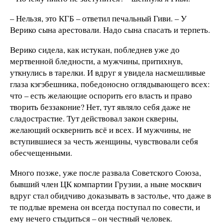
– Нельзя, это КГБ – ответил печальный Гиви. – У
Верико сына арестовали. Надо сына спасать и терпеть.
Верико сидела, как истукан, побледнев уже до
мертвенной бледности, а мужчины, притихнув,
уткнулись в тарелки. И вдруг я увидела насмешливые
глаза кэгэбешника, победоносно оглядывающего всех:
что – есть желающие оспорить его власть и право
творить беззаконие? Нет, тут являло себя даже не
сладострастие. Тут действовал закон скверны,
желающий осквернить всё и всех. И мужчины, не
вступившиеся за честь женщины, чувствовали себя
обесчещенными.
Много позже, уже после развала Советского Союза,
бывший член ЦК компартии Грузии, а ныне москвич
вдруг стал обидчиво доказывать в застолье, что даже в
те подлые времена он всегда поступал по совести, и
ему нечего стыдиться – он честный человек.