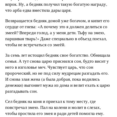
впрок. Ну, а бедняк получил такую богатую награду,
что арба едва вместила дары царя.
Возвращается бедняк домой уже богачом, и кипит его
сердце от гнева: «А почему это я должен делиться со
змеей? Впереди голод, а у меня дети. Тьфу на змею,
паршивая тварь!» Даже специально в объезд поехал,
чтобы не встречаться со змеёй.
За семь лет истощил бедняк свое богатство. Обнищала
семья. А тут снова царю приснился сон, будто висит у
него в изголовье меч. Чувствует царь, что сон
пророческий, но не под силу мудрецам разгадать его.
И снова злая жена (а была добрая, пока водились
денежки) выгоняет мужа из дома и велит ехать к царю
разгадывать сон.
Сел бедняк на коня и приехал к тому месту, где
повстречал змею. Пал на колени и молит в слезах,
чтобы простила его змея и ради детей помогла ему.