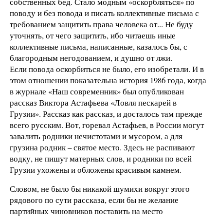
собственных бед. Стало модным «оскорбляться» по
поводу и без повода и писать коллективные письма с
требованием защитить права человека от... Не буду
уточнять, от чего защитить, ибо читаешь иные
коллективные письма, написанные, казалось бы, с
благородным негодованием, и душно от лжи.
Если повода оскорбиться не было, его изобретали. И в
этом отношении показательна история 1986 года, когда
в журнале «Наш современник» был опубликован
рассказ Виктора Астафьева «Ловля пескарей в
Грузии». Рассказ как рассказ, и досталось там прежде
всего русским. Вот, горевал Астафьев, в России могут
завалить родники нечистотами и мусором, а для
грузина родник – святое место. Здесь не распивают
водку, не пишут матерных слов, и родники по всей
Грузии ухожены и обложены красивым камнем.
Словом, не было бы никакой шумихи вокруг этого
рядового по сути рассказа, если бы не желание
партийных чиновников поставить на место