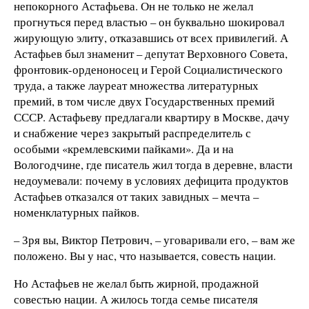
непокорного Астафьева. Он не только не желал
прогнуться перед властью – он буквально шокировал
жирующую элиту, отказавшись от всех привилегий. А
Астафьев был знаменит – депутат Верховного Совета,
фронтовик-орденоносец и Герой Социалистического
труда, а также лауреат множества литературных
премий, в том числе двух Государственных премий
СССР. Астафьеву предлагали квартиру в Москве, дачу
и снабжение через закрытый распределитель с
особыми «кремлевскими пайками». Да и на
Вологодчине, где писатель жил тогда в деревне, власти
недоумевали: почему в условиях дефицита продуктов
Астафьев отказался от таких завидных – мечта –
номенклатурных пайков.
– Зря вы, Виктор Петрович, – уговаривали его, – вам же
положено. Вы у нас, что называется, совесть нации.
Но Астафьев не желал быть жирной, продажной
совестью нации. А жилось тогда семье писателя