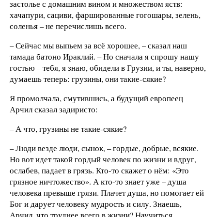
застолье с домашним вином и множеством яств:
хачапури, сациви, фаршированные гогошары, зелень,
соленья – не перечислишь всего.
– Сейчас мы выпьем за всё хорошее, – сказал наш
тамада батоно Ираклий. – Но сначала я спрошу нашу
гостью – тебя, я знаю, обидели в Грузии, и ты, наверно,
думаешь теперь: грузины, они такие-сякие?
Я промолчала, смутившись, а будущий европеец
Арчил сказал задиристо:
– А что, грузины не такие-сякие?
– Люди везде люди, сынок, – гордые, добрые, всякие.
Но вот идет такой гордый человек по жизни и вдруг,
ослабев, падает в грязь. Кто-то скажет о нём: «Это
грязное ничтожество». А кто-то знает уже – душа
человека превыше грязи. Плачет душа, но помогает ей
Бог и дарует человеку мудрость и силу. Знаешь,
Арчил, что труднее всего в жизни? Научиться