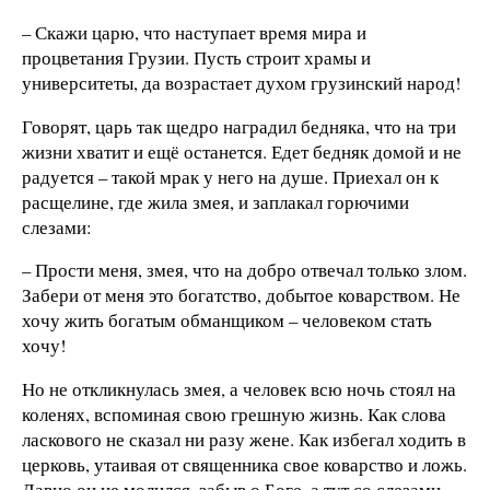
– Скажи царю, что наступает время мира и
процветания Грузии. Пусть строит храмы и
университеты, да возрастает духом грузинский народ!
Говорят, царь так щедро наградил бедняка, что на три
жизни хватит и ещё останется. Едет бедняк домой и не
радуется – такой мрак у него на душе. Приехал он к
расщелине, где жила змея, и заплакал горючими
слезами:
– Прости меня, змея, что на добро отвечал только злом.
Забери от меня это богатство, добытое коварством. Не
хочу жить богатым обманщиком – человеком стать
хочу!
Но не откликнулась змея, а человек всю ночь стоял на
коленях, вспоминая свою грешную жизнь. Как слова
ласкового не сказал ни разу жене. Как избегал ходить в
церковь, утаивая от священника свое коварство и ложь.
Давно он не молился, забыв о Боге, а тут со слезами