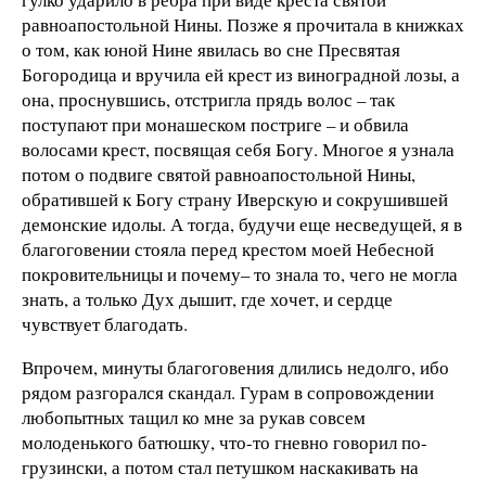
равноапостольной Нины. Позже я прочитала в книжках
о том, как юной Нине явилась во сне Пресвятая
Богородица и вручила ей крест из виноградной лозы, а
она, проснувшись, отстригла прядь волос – так
поступают при монашеском постриге – и обвила
волосами крест, посвящая себя Богу. Многое я узнала
потом о подвиге святой равноапостольной Нины,
обратившей к Богу страну Иверскую и сокрушившей
демонские идолы. А тогда, будучи еще несведущей, я в
благоговении стояла перед крестом моей Небесной
покровительницы и почему– то знала то, чего не могла
знать, а только Дух дышит, где хочет, и сердце
чувствует благодать.
Впрочем, минуты благоговения длились недолго, ибо
рядом разгорался скандал. Гурам в сопровождении
любопытных тащил ко мне за рукав совсем
молоденького батюшку, что-то гневно говорил по-
грузински, а потом стал петушком наскакивать на