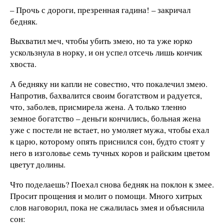
– Прочь с дороги, презренная гадина! – закричал
бедняк.
Выхватил меч, чтобы убить змею, но та уже юрко
ускользнула в норку, и он успел отсечь лишь кончик
хвоста.
А бедняку ни капли не совестно, что покалечил змею.
Напротив, бахвалится своим богатством и радуется,
что, заболев, присмирела жена. А только тленно
земное богатство – деньги кончились, больная жена
уже с постели не встает, но умоляет мужа, чтобы ехал
к царю, которому опять приснился сон, будто стоят у
него в изголовье семь тучных коров и райским цветом
цветут долины.
Что поделаешь? Поехал снова бедняк на поклон к змее.
Просит прощения и молит о помощи. Много хитрых
слов наговорил, пока не сжалилась змея и объяснила
сон: