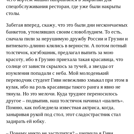
спецобслуживания ресторан, где уже были накрыты
столы.
Забегая вперед, скажу, что это были дни нескончаемых
банкетов, утомлявших своим словоблудием. То есть,
сначала пили за нерушимую дружбу России и Грузии и
витиевато-длинно клялись в верности. А потом потный
толстячок, кэгэбэшник, предлагал выпить за мою
красоту, ибо в Грузию приехала такая красавица, что
солнце от зависти скрылось за тучей, а звезды от
изумления попадали с неба. Мой молоденький
переводчик студент Гиви невежливо хмыкал при этом в
кулак, ибо на роль красавицы такого ранга я явно не
тянула. Но это мелочи. Куда труднее переносилось
другое – подвыпив, наш толстячок начинал «шалить».
Помню, как побледнела известная актриса, когда,
заныривая рукой под стол, этот сладострастник стал
задирать ей юбку.
– Почему никто не заступится? – шепнула я Гиви.