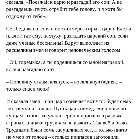
сказала: «Поезжай к царю и разгадай его сон. А не
разгадаешь, пусть отрубит тебе голову, и я хотя бы
отдохну от тебя».
Сел бедняк на коня и поехал через горы к царю. Едет и
плачет: где ему, пастуху, разгадать царский сон, если
даже ученые бессильны? Вдруг выползает из
расщелины змея и говорит человеческим голосом:
– Эй, горемыка, а ты поделишься со мной наградой,
если я разгадаю сон?
– Половину отдам, клянусь, – воскликнул бедняк, –
только спаси меня!
И сказала змея – сон царя означает вот что: будет семь
лет засухи и голода. Пусть царь немедленно повелит
купцам, чтобы закупали зерно и припасы в разных
странах, а иначе грузинам не выжить. Так всё и было.
Трудными были семь засушливых лет, а только никто
не умер от голода – столько припасов заготовили