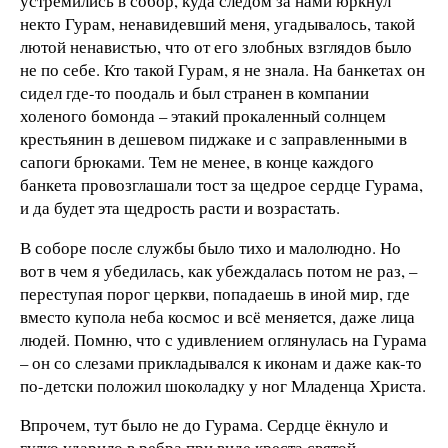
устремились в собор, куда следом за нами юркнул
некто Гурам, ненавидевший меня, угадывалось, такой
лютой ненавистью, что от его злобных взглядов было
не по себе. Кто такой Гурам, я не знала. На банкетах он
сидел где-то поодаль и был странен в компании
холеного бомонда – этакий прокаленный солнцем
крестьянин в дешевом пиджаке и с заправленными в
сапоги брюками. Тем не менее, в конце каждого
банкета провозглашали тост за щедрое сердце Гурама,
и да будет эта щедрость расти и возрастать.
В соборе после службы было тихо и малолюдно. Но
вот в чем я убедилась, как убеждалась потом не раз, –
переступая порог церкви, попадаешь в иной мир, где
вместо купола неба космос и всё меняется, даже лица
людей. Помню, что с удивлением оглянулась на Гурама
– он со слезами прикладывался к иконам и даже как-то
по-детски положил шоколадку у ног Младенца Христа.
Впрочем, тут было не до Гурама. Сердце ёкнуло и
гулко ударило в ребра при виде креста святой