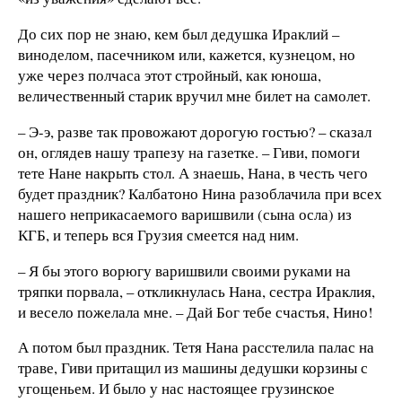
До сих пор не знаю, кем был дедушка Ираклий –
виноделом, пасечником или, кажется, кузнецом, но
уже через полчаса этот стройный, как юноша,
величественный старик вручил мне билет на самолет.
– Э-э, разве так провожают дорогую гостью? – сказал
он, оглядев нашу трапезу на газетке. – Гиви, помоги
тете Нане накрыть стол. А знаешь, Нана, в честь чего
будет праздник? Калбатоно Нина разоблачила при всех
нашего неприкасаемого варишвили (сына осла) из
КГБ, и теперь вся Грузия смеется над ним.
– Я бы этого ворюгу варишвили своими руками на
тряпки порвала, – откликнулась Нана, сестра Ираклия,
и весело пожелала мне. – Дай Бог тебе счастья, Нино!
А потом был праздник. Тетя Нана расстелила палас на
траве, Гиви притащил из машины дедушки корзины с
угощеньем. И было у нас настоящее грузинское