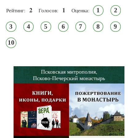
2
1
1
2
Рейтинг:
Голосов:
Оценка:
3
4
5
6
7
8
9
10
Псковская митрополия,
Псково-Печерский монастырь