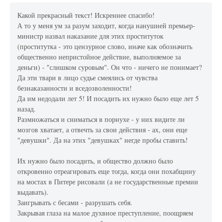
Какой прекрасный текст! Искреннее спасибо!
А то у меня ум за разум заходит, когда нанушней премьер-
министр назвал наказание для этих проституток
(проститутка - это цензурное слово, иначе как обозначить
общественно непристойное действие, выполняемое за
деньги) - "слишком суровым". Он что - ничего не понимает?
Да эти твари в лицо судье смеялись от чувства
безнаказанности и вседозволенности!
Да им недодали лет 5! И посадить их нужно было еще лет 5
назад.
Размножаться и сниматься в порнухе - у них видите ли
мозгов хватает, а отвечть за свои действия - ах, они еще
"девушки". Да на этих "девушках" негде пробы ставить!
Их нужно было посадить, и общество должно было
откровенно отреагировать еще тогда, когда они похабщину
на мостах в Питере рисовали (а не государственные премии
выдавать).
Заигрывать с бесами - разрушать себя.
Закрывая глаза на малое духвное преступление, поощряем