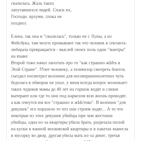
свалилась. Жаль таких
запутавшихся людей. Спаси их,
Господи, врзуми, (пока не
поздно).
Елена, так она и "свалилась", только не с Луны, а из
Фейсбука, там мозги промывают так что человек в сектанта-
либерала превращается - мыслей своих ноль одни "мантры"
на языке.
Второй тоже начал лапотать про то "как страшно жЫть в
Этой Стране". 55лет человеку, а телевизор смотреть боится,
съездил посмотрел колонию для несовершеннолетних чуть
бедолага в обморок не упал, у меня всегда вопрос возникает:
таких чудиков мамы до 40 лет на горшок водят и слюни
вытерают или где то они под наркозом всю жизнь проводят,
а как очнутся им все "страшно и жЫстоко". В колонии "для
девушек" его поразило то что они строем ходят... А то что
некотрые из этих девушек убийцы при чем жестокие
убийцы, одна из-за квартиры убила брата, разрезала пилой
на куски в ванной московской квартиры и в пакетах вынесла
в мусорку во двор, другая убила мать из-за денег, третья