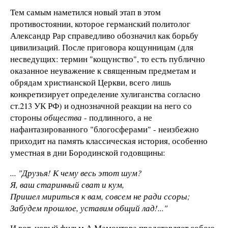
Тем самым наметился новый этап в этом
противостоянии, которое германский политолог
Александр Рар справедливо обозначил как борьбу
цивилизаций. После приговора кощунницам (для
несведущих: термин "кощунство", то есть публично
оказанное неуважение к священным предметам и
обрядам христианской Церкви, всего лишь
конкретизирует определение хулиганства согласно
ст.213 УК РФ) и однозначной реакции на него со
стороны
общества
- подлинного, а не
нафантазированного "блогосферами" - неизбежно
приходит на память классическая история, особенно
уместная в дни Бородинской годовщины:
... "Друзья! К чему весь этот шум?
Я, ваш старинный сват и кум,
Пришел мириться к вам, совсем не ради ссоры;
Забудем прошлое, уставим общий лад!..."
И вот, новый фильм А.Мамонтова представляет собою