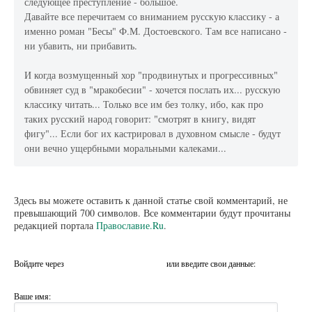
следующее преступление - большое.
Давайте все перечитаем со вниманием русскую классику - а
именно роман "Бесы" Ф.М. Достоевского. Там все написано -
ни убавить, ни прибавить.
И когда возмущенный хор "продвинутых и прогрессивных"
обвиняет суд в "мракобесии" - хочется послать их... русскую
классику читать... Только все им без толку, ибо, как про
таких русский народ говорит: "смотрят в книгу, видят
фигу"... Если бог их кастрировал в духовном смысле - будут
они вечно ущербными моральными калеками...
Здесь вы можете оставить к данной статье свой комментарий, не
превышающий 700 символов. Все комментарии будут прочитаны
редакцией портала
Православие.Ru
.
Войдите через
или введите свои данные:
Ваше имя: