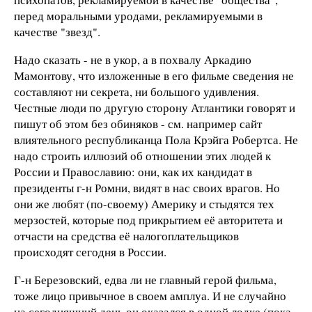
перед моральными уродами, рекламируемыми в
качестве "звезд".
Надо сказать - не в укор, а в похвалу Аркадию
Мамонтову, что изложенные в его фильме сведения не
составляют ни секрета, ни большого удивления.
Честные люди по другую сторону Атлантики говорят и
пишут об этом без обиняков - см. например сайт
влиятельного республиканца Пола Крэйга Робертса. Не
надо строить иллюзий об отношении этих людей к
России и Православию: они, как их кандидат в
президенты г-н Ромни, видят в нас своих врагов. Но
они же любят (по-своему) Америку и стыдятся тех
мерзостей, которые под прикрытием её авторитета и
отчасти на средства её налогоплательщиков
происходят сегодня в России.
Г-н Березовский, едва ли не главный герой фильма,
тоже лицо привычное в своем амплуа. И не случайно
на сегодняшний день он оказался в одной лодке (пока