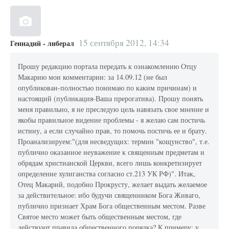
15 сентября 2012, 14:34
Геннадий - либерал
Прошу редакцию портала передать к ознакомлению Отцу
Макарию мои комментарии: за 14.09.12 (не был
опубликован-полностью понимаю по каким причинам) и
настоящий (публикация-Ваша прерогатива). Прошу понять
меня правильно, я не преследую цель навязать свое мнение и
якобы правильное видение проблемы - я желаю сам постичь
истину, а если случайно прав, то помочь постичь ее и брату.
Проанализируем:"(для несведущих: термин "кощунство", т.е.
публично оказанное неуважение к священным предметам и
обрядам христианской Церкви, всего лишь конкретизирует
определение хулиганства согласно ст.213 УК РФ)". Итак,
Отец Макарий, подобно Прокрусту, желает выдать желаемое
за действительное: ибо будучи священником Бога Живаго,
публично признает Храм Бога общественным местом. Разве
Святое место может быть общественным местом, где
действуют правила общественного порядка? К примеру: у