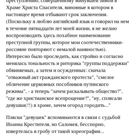
преступлению, совершенному минувшей зимой в
Храме Христа Спасителя, виновные в котором в
настоящее время отбывают срок заключения.
(Поскольку я люблю английский язык и говорил на нем
в течение пятнадцати лет моей жизни, я не желаю
воспроизводить здесь похабное наименование
преступной группы, которое мои соотечественники-
россияне повторяют с немалой наивностью).
Интересно было проследить, как стройно и согласно
менялась тональность и риторика "группы поддержки"
обвиняемых, а затем и осужденных: сначала
"отважный акт гражданского протеста", "смелое
обличение церковных пособников путинского
режима", - а теперь "зачем раскалывать общество?",
"где же христианское всепрощение?", "ну, сплясали
девушки(!!) в храме, зачем огород городить..."
Пляски "девушек" вспоминаются в связи с судьбой
Иоанна Крестителя, но Саломея, бесспорно,
извертелась в гробу от такой хореографии...