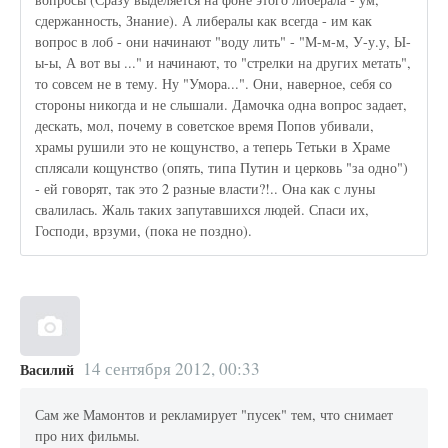
сдержанность, Знание). А либералы как всегда - им как
вопрос в лоб - они начинают "воду лить" - "М-м-м, У-у.у, Ы-
ы-ы, А вот вы ..." и начинают, то "стрелки на других метать",
то совсем не в тему. Ну "Умора...". Они, наверное, себя со
стороны никогда и не слышали. Дамочка одна вопрос задает,
дескать, мол, почему в советское время Попов убивали,
храмы рушили это не кощунство, а теперь Тетьки в Храме
сплясали кощунство (опять, типа Путин и церковь "за одно")
- ей говорят, так это 2 разные власти?!.. Она как с луны
свалилась. Жаль таких запутавшихся людей. Спаси их,
Господи, врзуми, (пока не поздно).
14 сентября 2012, 00:33
Василий
Сам же Мамонтов и рекламирует "пусек" тем, что снимает
про них фильмы.