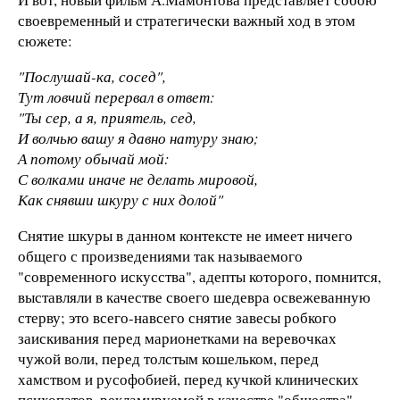
своевременный и стратегически важный ход в этом
сюжете:
"Послушай-ка, сосед",
Тут ловчий перервал в ответ:
"Ты сер, а я, приятель, сед,
И волчью вашу я давно натуру знаю;
А потому обычай мой:
С волками иначе не делать мировой,
Как снявши шкуру с них долой"
Снятие шкуры в данном контексте не имеет ничего
общего с произведениями так называемого
"современного искусства", адепты которого, помнится,
выставляли в качестве своего шедевра освежеванную
стерву; это всего-навсего снятие завесы робкого
заискивания перед марионетками на веревочках
чужой воли, перед толстым кошельком, перед
хамством и русофобией, перед кучкой клинических
психопатов, рекламируемой в качестве "общества",