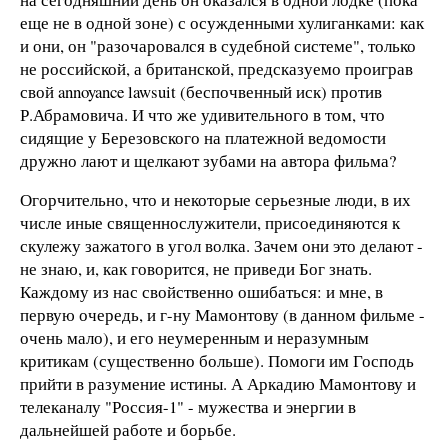
еще не в одной зоне) с осужденными хулиганками: как
и они, он "разочаровался в судебной системе", только
не российской, а британской, предсказуемо проиграв
свой annoyance lawsuit (беспочвенный иск) против
Р.Абрамовича. И что же удивительного в том, что
сидящие у Березовского на платежной ведомости
дружно лают и щелкают зубами на автора фильма?
Огорчительно, что и некоторые серьезные люди, в их
числе иные священнослужители, присоединяются к
скулежу зажатого в угол волка. Зачем они это делают -
не знаю, и, как говорится, не приведи Бог знать.
Каждому из нас свойственно ошибаться: и мне, в
первую очередь, и г-ну Мамонтову (в данном фильме -
очень мало), и его неумеренным и неразумным
критикам (существенно больше). Помоги им Господь
прийти в разумение истины. А Аркадию Мамонтову и
телеканалу "Россия-1" - мужества и энергии в
дальнейшей работе и борьбе.