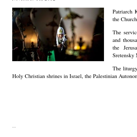
Patriarch 
the Church
The servic
and thous
the Jeru
Sretensky 
The liturg
Holy Christian shrines in Israel, the Palestinian Auton
...