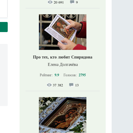
20 691
9
Про тех, кто любит Спиридона
Елена Долгачёва
Рейтинг:
9.9
Голосов:
2795
37 382
13