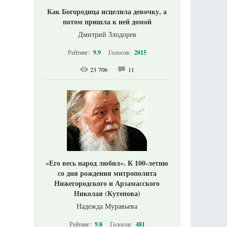
Как Богородица исцелила девочку, а
потом пришла к ней домой
Дмитрий Злодорев
Рейтинг:
9.9
Голосов:
2015
23 706
11
«Его весь народ любил». К 100-летию
со дня рождения митрополита
Нижегородского и Арзамасского
Николая (Кутепова)
Надежда Муравьева
Рейтинг:
9.8
Голосов:
481