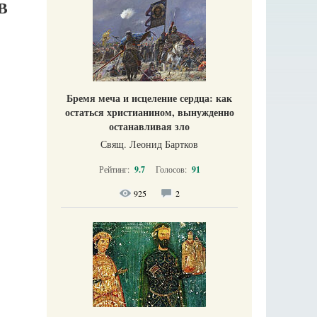
В
Бремя меча и исцеление сердца: как
остаться христианином, вынужденно
останавливая зло
Свящ. Леонид Бартков
Рейтинг:
9.7
Голосов:
91
925
2