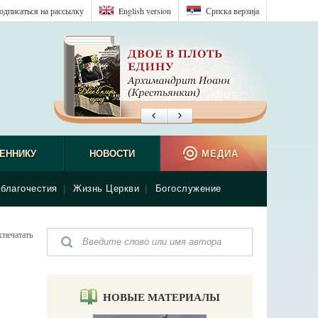
одписаться на рассылку
English version
Српска верзиjа
ЕННИКУ
НОВОСТИ
МЕДИА
благочестия
|
Жизнь Церкви
|
Богослужение
спечатать
НОВЫЕ МАТЕРИАЛЫ