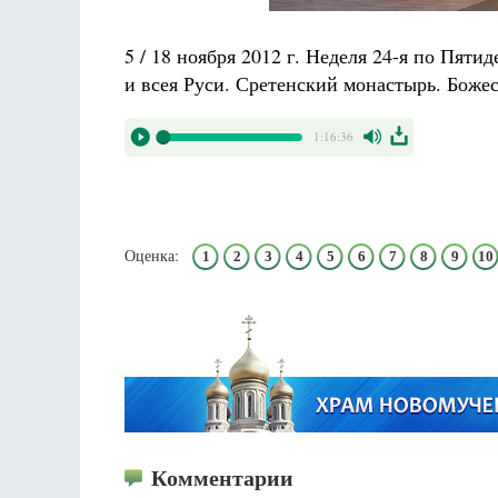
5 / 18 ноября 2012 г. Неделя 24-я по Пяти
и всея Руси. Сретенский монастырь. Боже
1:16:36
Оценка:
1
2
3
4
5
6
7
8
9
10
Комментарии