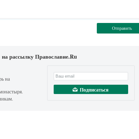
Отправить
 на рассылку Православие.Ru
рь на
монастыря.
никам.