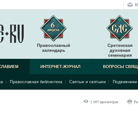
П
Православный
Сретенская
календарь
духовная
семинария
СЛАВИЕМ
ИНТЕРНЕТ-ЖУРНАЛ
ВОПРОСЫ СВЯЩ
ка
|
Православная библиотека
|
Святые и святыни
|
Подвижники 
2 097 просмотров
Ра