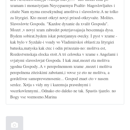
xramam i monastyrjam Neysypaemyu Psaltir- blagoslovljaites i
citaite Nam nyzna ezesekyndnaj amolitva i slavoslovie.A ne tolko
za lityrgiei. Kto mozet otkryt novyi prixod-otkryvaite. Molites.
Slavoslovte Gospoda. "Kazdoe dyxanie da xvalit Gospoda".
Mozet ,v novyi xram zabredet poterjavsajasja bescennaja dysa.
Bydem sobirat,bydem iskat poterjannyu ovecky. I pyst v xrame -
kak bylo v Syzdale-i vsudy vo Vladimirskoi oblasti:za lityrgiei
batuska,matyska kak ctec i odin prixozain-no: molitva est,
Rozdestvenskaja elocka stoit.A tri celoveka v xrame s Angelami i
svjatymi slavoslovjat Gospoda. I kak znat,mozet eta molitva
ygodna Gospody..A v perepolnennom xrame ,mozet i molitva
perepolnena ziteiskimi zabotami,i vovse yz eto ne molitva, a
gordelivoe samoprevoznosenie... Gospod znaet cto v nasem
serdce. Xotja s vidy my i kazemsja pravednymi i
vocerkovlennymi...Odnako eto daleko ne tak. Spastis tjazelo. no
Bogy vse vozmozno.Marina