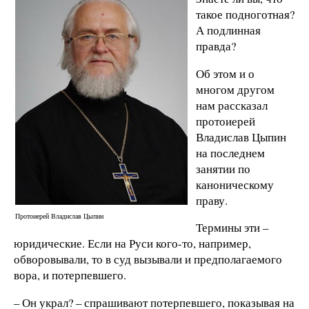
такое подноготная?
А подлинная
правда?
Об этом и о
многом другом
нам рассказал
протоиерей
Владислав Цыпин
на последнем
занятии по
каноническому
праву.
Протоиерей Владислав Цыпин
Термины эти –
юридические. Если на Руси кого-то, например,
обворовывали, то в суд вызывали и предполагаемого
вора, и потерпевшего.
– Он украл? – спрашивают потерпевшего, показывая на