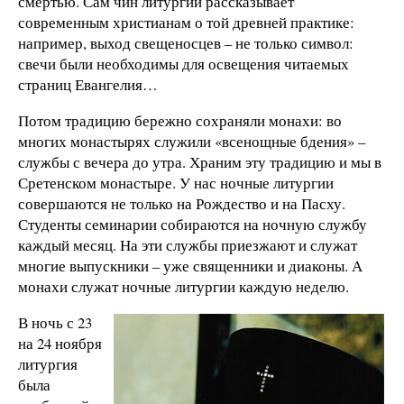
смертью. Сам чин литургии рассказывает
современным христианам о той древней практике:
например, выход свещеносцев – не только символ:
свечи были необходимы для освещения читаемых
страниц Евангелия…
Потом традицию бережно сохраняли монахи: во
многих монастырях служили «всенощные бдения» –
службы с вечера до утра. Храним эту традицию и мы в
Сретенском монастыре. У нас ночные литургии
совершаются не только на Рождество и на Пасху.
Студенты семинарии собираются на ночную службу
каждый месяц. На эти службы приезжают и служат
многие выпускники – уже священники и диаконы. А
монахи служат ночные литургии каждую неделю.
В ночь с 23
на 24 ноября
литургия
была