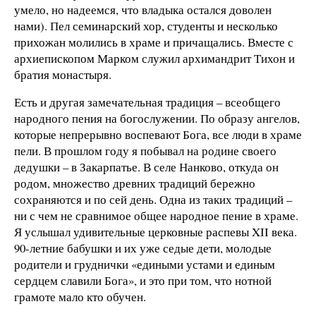
умело, но надеемся, что владыка остался доволен
нами). Пел семинарский хор, студенты и несколько
прихожан молились в храме и причащались. Вместе с
архиепископом Марком служил архимандрит Тихон и
братия монастыря.
Есть и другая замечательная традиция – всеобщего
народного пения на богослужении. По образу ангелов,
которые непрерывно воспевают Бога, все люди в храме
пели. В прошлом году я побывал на родине своего
дедушки – в Закарпатье. В селе Нанково, откуда он
родом, множество древних традиций бережно
сохраняются и по сей день. Одна из таких традиций –
ни с чем не сравнимое общее народное пение в храме.
Я услышал удивительные церковные распевы XII века.
90-летние бабушки и их уже седые дети, молодые
родители и груднички «едиными устами и единым
сердцем славили Бога», и это при том, что нотной
грамоте мало кто обучен.