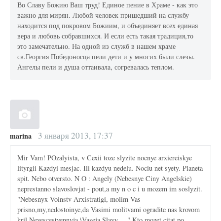
Во Славу Божию Ваш труд! Единое пение в Храме - как это
важно для мирян. Любой человек пришедший на службу
находится под покровом Божиим, и объединяет всех единая
вера и любовь собравшихся. И если есть такая традиция,то
это замечательно. На одной из служб в нашем храме
св.Георгия Победоносца пели дети и у многих были слезы.
Ангелы пели и душа оттаивала, согревалась теплом.
3 января 2013, 17:37
marina
Mir Vam! POzalyista, v Cexii toze slyzite nocnye arxiereiskye
lityrgii Kazdyi mesjac. Ili kazdyu nedelu. Nociu net syety. Planeta
spit. Nebo otversto. N O : Angely (Nebesnye Ciny Angelskie)
neprestanno slavoslovjat - pout,a my n o c i u mozem im soslyzit.
"Nebesnyx Voinstv Arxistratigi, molim Vas
prisno,my,nedostoinye,da Vasimi molitvami ogradite nas krovom
kril Nevescestvennyja \Vaseja Slavy,...." Kto mozet citat po