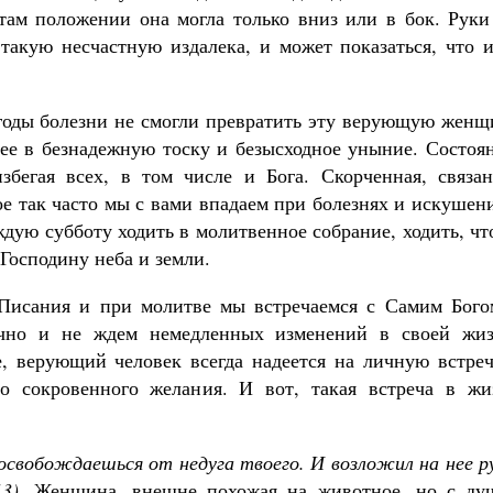
 там положении она могла только вниз или в бок. Руки
такую несчастную издалека, и может показаться, что и
е годы болезни не смогли превратить эту верующую жен
 ее в безнадежную тоску и безысходное уныние. Состоя
збегая всех, в том числе и Бога. Скорченная, связан
рое так часто мы с вами впадаем при болезнях и искушен
ждую субботу ходить в молитвенное собрание, ходить, ч
Господину неба и земли.
 Писания и при молитве мы встречаемся с Самим Бого
чно и не ждем немедленных изменений в своей жиз
е, верующий человек всегда надеется на личную встреч
го сокровенного желания. И вот, такая встреча в жи
освобождаешься от недуга твоего. И возложил на нее р
3)
. Женщина, внешне похожая на животное, но с ду