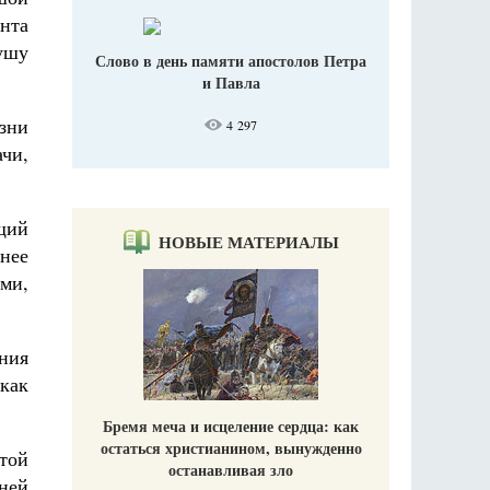
нта
ушу
Слово в день памяти апостолов Петра
и Павла
изни
4 297
чи,
ящий
НОВЫЕ МАТЕРИАЛЫ
рнее
ми,
яния
 как
Бремя меча и исцеление сердца: как
остаться христианином, вынужденно
той
останавливая зло
 ней