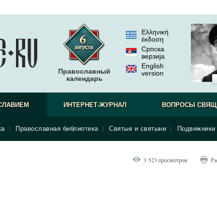
Ελληνική
έκδοση
Српска
верзиjа
English
Православный
version
календарь
СЛАВИЕМ
ИНТЕРНЕТ-ЖУРНАЛ
ВОПРОСЫ СВЯЩ
ка
|
Православная библиотека
|
Святые и святыни
|
Подвижники 
3 523 просмотров
Ра