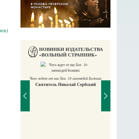
рев)
НОВИНКИ ИЗДАТЕЛЬСТВА
«ВОЛЬНЫЙ СТРАННИК»
Чего ждет от нас Бог. 10 заповедей Божиих
Святитель Николай Сербский
П
Е
аучись у