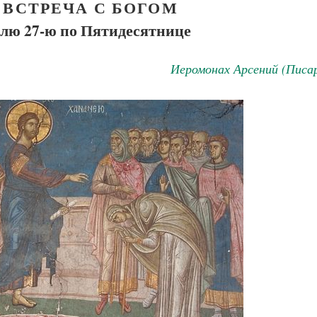
 ВСТРЕЧА С БОГОМ
елю 27-ю по Пятидесятнице
Иеромонах Арсений (Писа
Великомученик Георгий Победоносец. Н
святого