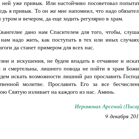
 к ней уже привык. Или настойчиво посоветовал попыта
ведь я привык. То он же мне напомнил, что надо обязате
утром и вечером, да еще ходить регулярно в храм.
 Евангелие дано нам Спасителем для того, чтобы, слуш
к нам надо жить, как поступать в тех или иных случая
гоги да станет примером для всех нас.
езни и искушения, не будем впадать в отчаяние и иска
и и смертельны, лишнего повода не пойти в храм Божи
будем искать возможности лишний раз прославить Госпо
венной молитве. Прославить Его за все бесчислен
вою Святую изливает на каждого из нас. Аминь.
Иеромонах Арсений (Писа
9 декабря 201