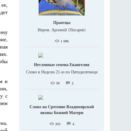
 ее,
дет
Праотцы
Иером. Арсений (Писарев)
щину
ние,
1 696
ная
иях.
тобы
Нетленные семена Евангелия
Слово в Неделю 21-ю по Пятидесятнице
м и
59
2
ни,
у с
зни
Слово на Сретение Владимирской
иконы Божией Матери
уки,
243
4
шой