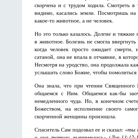
скорчена и с трудом ходила. Смотреть в
видимо, касались земли. Посмотришь на 
какое-то животное, а не человек.
Но это только казалось. Долгие и тяжки
в животное. Болезнь не смогла ввергнуть
когда человек просто ожидает смерти, и
сатаной, она не впала в отчаяние, в кото
Несмотря на уродство, она продолжала ка
услышать слово Божие, чтобы помолиться 
Она знала, что при чтении Священного
общаемся с Ним. Общаемся как-бы зао
немедленного чуда. Но, в конечном счет
Божеством, на исполнение своего само
скорченной женщины произошла.
Спаситель Сам подозвал ее и сказал:
«ты 
и она тотчас выпрямилась» (Лук.13:12-1