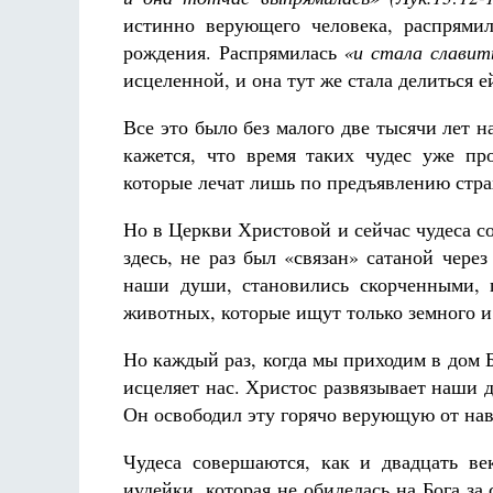
истинно верующего человека, распрямил
рождения. Распрямилась
«и стала славит
исцеленной, и она тут же стала делиться е
Все это было без малого две тысячи лет н
кажется, что время таких чудес уже пр
которые лечат лишь по предъявлению стра
Но в Церкви Христовой и сейчас чудеса с
здесь, не раз был «связан» сатаной через
наши души, становились скорченными, 
животных, которые ищут только земного и
Но каждый раз, когда мы приходим в дом Б
исцеляет нас. Христос развязывает наши д
Он освободил эту горячо верующую от нав
Чудеса совершаются, как и двадцать ве
иудейки, которая не обиделась на Бога з