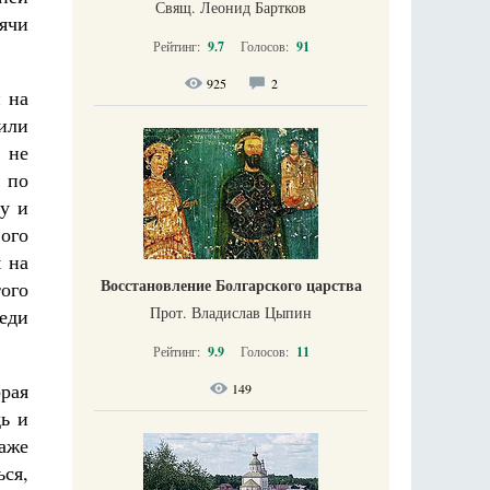
Свящ. Леонид Бартков
сячи
Рейтинг:
9.7
Голосов:
91
925
2
 на
 или
 не
 по
чу и
ого
 на
Восстановление Болгарского царства
ого
Прот. Владислав Цыпин
еди
Рейтинг:
9.9
Голосов:
11
орая
149
ь и
аже
ся,