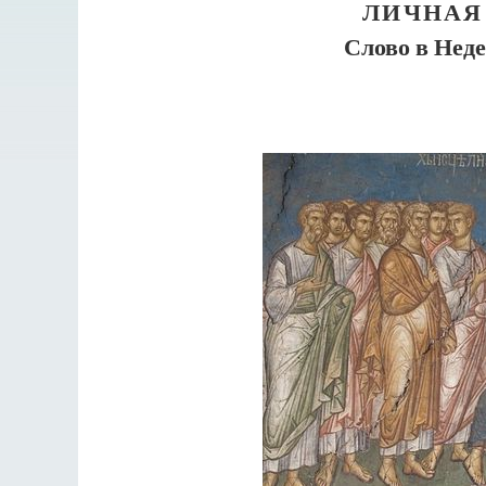
ЛИЧНАЯ
Слово в Нед
Разлуки не будет
Фредерика де Грааф