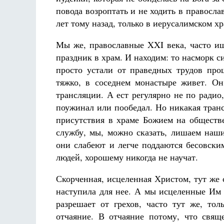
повода возроптать и не ходить в правосла
лет тому назад, только в иерусалимском х
Мы же, православные XXI века, часто и
праздник в храм. И находим: то насморк с
просто устали от праведных трудов про
тяжко, в соседнем монастыре живет. Он
трансляции. А ест регулярно не по радио
поужинал или пообедал. Но никакая тран
присутствия в храме Божием на обществе
службу, мы, можно сказать, лишаем наш
они слабеют и легче поддаются бесовски
людей, хорошему никогда не научат.
Скорченная, исцеленная Христом, тут же 
наступила для нее. А мы исцеленные Им 
разрешает от грехов, часто тут же, то
отчаяние. В отчаяние потому, что свящ