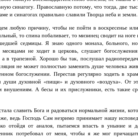
вную синагогу. Православную потому, что тогда, две ты
раме и синагогах правильно славили Творца неба и земли.
щем любую причину, чтобы не пойти в воскресенье или
ильный, то спина побаливает, то мизинец сводит на ноге
шедшей седмицы. Я знаю одного монаха, больного, но
 месяцами не ходит в церковь, слушает богослужения
, а в трапезной. Хорошо бы так, послушал радиопереда
сляция не может полностью заменить душе человека жив
нном богослужении. Перестав регулярно ходить в храм
и души духовной «пищи» и духовного «воздуха». От эт
м внушениям. А бесы и их прислужники, есть такие ср
стала славить Бога и радоваться нормальной жизни, кот
же, ведь Господь Сам незримо принимает нашу исповед
лько отойдя от аналоя, пытаемся впасть в уныние и д
енник потребовал от меня, чтобы я же мог причащать