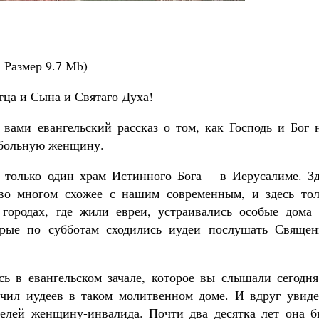
Роман Котов
Как найти своё место в жизни
Кирилл Мурышев
.
Размер
9.7 Mb
)
тца и Сына и Святаго Духа!
 вами евангельский рассказ о том, как Господь и Бог 
обольную женщину.
 только один храм Истинного Бога – в Иерусалиме. Зд
 во многом схожее с нашим современным, и здесь тол
городах, где жили евреи, устраивались особые дома 
орые по субботам сходились иудеи послушать Священ
сь в евангельском зачале, которое вы слышали сегодня
чил иудеев в таком молитвенном доме. И вдруг увиде
елей женщину-инвалида. Почти два десятка лет она б