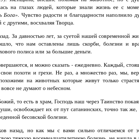
ась на глазах людей, которые знали жизнь ее с моме
ь Бога»
. Чувство радости и благодарности наполнило д
й с другими, восхваляя Творца.
азад. За давностью лет, за суетой нашей современной ж
ошло, что нам оставлены лишь скорби, болезни и вра
хового полиса или за большие деньги.
овершаются, и можно сказать - ежедневно. Каждый, сто
 свои похоти и грехи. Не раз, а множество раз, мы, ве
похожими на животных которые живут только страстя
 вовсе не думают о небесном.
ожий, то есть в храм, Господь наш через Таинство пока
уши, освобождает их от пут сатанинских, точно так же,
еденной бесовской болезни.
ков назад, но как мы с вами сильно отличаемся от э
а свою тяжкую восемнадцатилетнюю болезнь, не нашла в