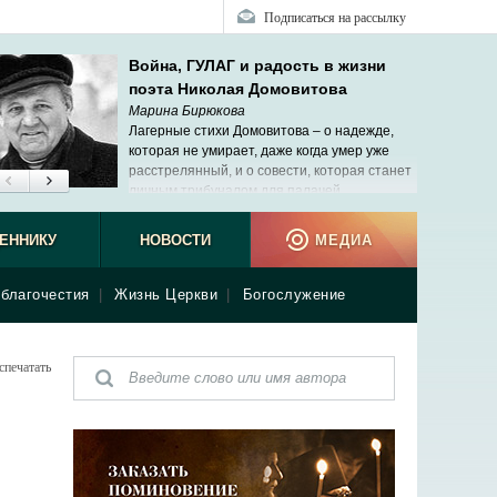
Подписаться на рассылку
Война, ГУЛАГ и радость в жизни
поэта Николая Домовитова
Марина Бирюкова
Лагерные стихи Домовитова – о надежде,
которая не умирает, даже когда умер уже
расстрелянный, и о совести, которая станет
личным трибуналом для палачей.
ЕННИКУ
НОВОСТИ
МЕДИА
благочестия
|
Жизнь Церкви
|
Богослужение
спечатать