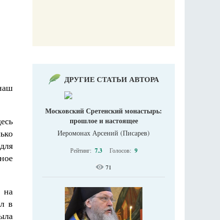
ДРУГИЕ СТАТЬИ АВТОРА
наш
Московский Сретенский монастырь:
есь
прошлое и настоящее
ько
Иеромонах Арсений (Писарев)
для
Рейтинг:
7.3
Голосов:
9
ное
71
 на
л в
ыла