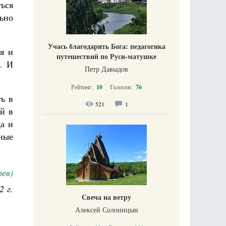
ться
льно
Учась благодарить Бога: педагогика
ая и
путешествий по Руси-матушке
х. И
Петр Давыдов
Рейтинг:
10
Голосов:
76
ть в
521
1
й в
да и
ные
рев)
2 г.
Свеча на ветру
Алексей Солоницын