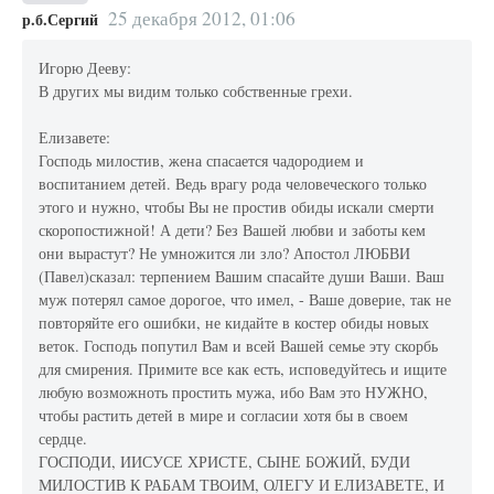
25 декабря 2012, 01:06
р.б.Сергий
Игорю Дееву:
В других мы видим только собственные грехи.
Елизавете:
Господь милостив, жена спасается чадородием и
воспитанием детей. Ведь врагу рода человеческого только
этого и нужно, чтобы Вы не простив обиды искали смерти
скоропостижной! А дети? Без Вашей любви и заботы кем
они вырастут? Не умножится ли зло? Апостол ЛЮБВИ
(Павел)сказал: терпением Вашим спасайте души Ваши. Ваш
муж потерял самое дорогое, что имел, - Ваше доверие, так не
повторяйте его ошибки, не кидайте в костер обиды новых
веток. Господь попутил Вам и всей Вашей семье эту скорбь
для смирения. Примите все как есть, исповедуйтесь и ищите
любую возможноть простить мужа, ибо Вам это НУЖНО,
чтобы растить детей в мире и согласии хотя бы в своем
сердце.
ГОСПОДИ, ИИСУСЕ ХРИСТЕ, СЫНЕ БОЖИЙ, БУДИ
МИЛОСТИВ К РАБАМ ТВОИМ, ОЛЕГУ И ЕЛИЗАВЕТЕ, И