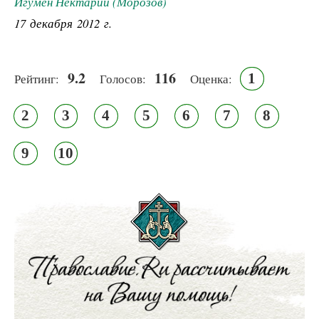
Игумен Нектарий (Морозов)
17 декабря 2012 г.
9.2
116
1
Рейтинг:
Голосов:
Оценка:
2
3
4
5
6
7
8
9
10