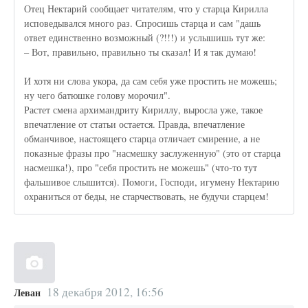
Отец Нектарий сообщает читателям, что у старца Кирилла
исповедывался много раз. Спросишь старца и сам "дашь
ответ единственно возможный (?!!!) и услышишь тут же:
– Вот, правильно, правильно ты сказал! И я так думаю!
И хотя ни слова укора, да сам себя уже простить не можешь;
ну чего батюшке голову морочил".
Растет смена архимандриту Кириллу, выросла уже, такое
впечатление от статьи остается. Правда, впечатление
обманчивое, настоящего старца отличает смирение, а не
показные фразы про "насмешку заслуженную" (это от старца
насмешка!), про "себя простить не можешь" (что-то тут
фальшивое слышится). Помоги, Господи, игумену Нектарию
охраниться от беды, не старчествовать, не будучи старцем!
18 декабря 2012, 16:56
Леван