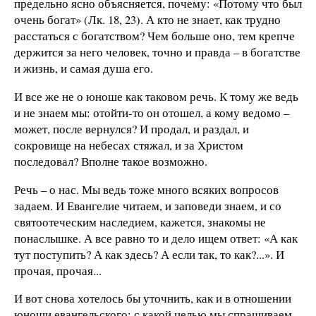
предельно ясно объясняется, почему: «Потому что был
очень богат» (Лк. 18, 23). А кто не знает, как трудно
расстаться с богатством? Чем больше оно, тем крепче
держится за него человек, точно и правда – в богатстве
и жизнь, и самая душа его.
И все же не о юноше как таковом речь. К тому же ведь
и не знаем мы: отойти-то он отошел, а кому ведомо –
может, после вернулся? И продал, и раздал, и
сокровище на небесах стяжал, и за Христом
последовал? Вполне такое возможно.
Речь – о нас. Мы ведь тоже много всяких вопросов
задаем. И Евангелие читаем, и заповеди знаем, и со
святоотеческим наследием, кажется, знакомы не
понаслышке. А все равно то и дело ищем ответ: «А как
тут поступить? А как здесь? А если так, то как?...». И
прочая, прочая...
И вот снова хотелось бы уточнить, как и в отношении
юноши евангельского: с какой целью мы спрашиваем –