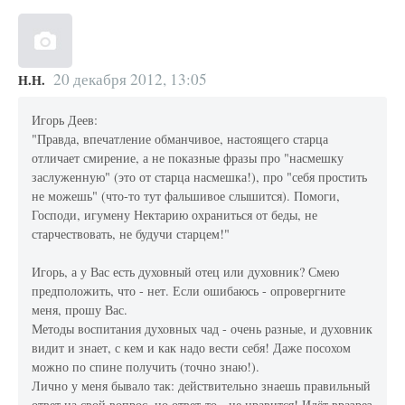
20 декабря 2012, 13:05
Н.Н.
Игорь Деев:
"Правда, впечатление обманчивое, настоящего старца
отличает смирение, а не показные фразы про "насмешку
заслуженную" (это от старца насмешка!), про "себя простить
не можешь" (что-то тут фальшивое слышится). Помоги,
Господи, игумену Нектарию охраниться от беды, не
старчествовать, не будучи старцем!"
Игорь, а у Вас есть духовный отец или духовник? Смею
предположить, что - нет. Если ошибаюсь - опровергните
меня, прошу Вас.
Методы воспитания духовных чад - очень разные, и духовник
видит и знает, с кем и как надо вести себя! Даже посохом
можно по спине получить (точно знаю!).
Лично у меня бывало так: действительно знаешь правильный
ответ на свой вопрос, но ответ-то - не нравится! Идёт вразрез