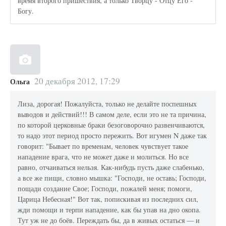
время второго пришествия, а только Творцу - Отцу Его -
Богу.
20 декабря 2012, 17:29
Ольга
Лиза, дорогая! Пожалуйста, только не делайте поспешных
выводов и действий!!! В самом деле, если это не та причина,
по которой церковные браки безоговорочно развенчиваются,
то надо этот период просто пережить. Вот игумен N даже так
говорит: "Бывает по временам, человек чувствует такое
нападение врага, что не может даже и молиться. Но все
равно, отчаиваться нельзя. Как-нибудь пусть даже слабенько,
а все же пищи, словно мышка: "Господи, не оставь; Господи,
пощади создание Свое; Господи, пожалей меня; помоги,
Царица Небесная!" Вот так, попискивая из последних сил,
жди помощи и терпи нападение, как бы упав на дно окопа.
Тут уж не до боёв. Переждать бы, да в живых остаться — и